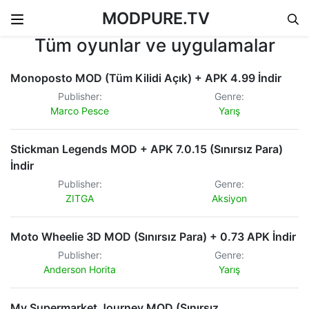
MODPURE.TV
Skip to content
Tüm oyunlar ve uygulamalar
Monoposto MOD (Tüm Kilidi Açık) + APK 4.99 İndir
Publisher:
Genre:
Marco Pesce
Yarış
Stickman Legends MOD + APK 7.0.15 (Sınırsız Para)
İndir
Publisher:
Genre:
ZITGA
Aksiyon
Moto Wheelie 3D MOD (Sınırsız Para) + 0.73 APK İndir
Publisher:
Genre:
Anderson Horita
Yarış
My Supermarket Journey MOD (Sınırsız