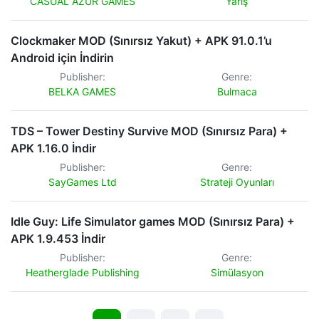
CASUAL AZUR GAMES
Yarış
Clockmaker MOD (Sınırsız Yakut) + APK 91.0.1’u
Android için İndirin
Publisher:
Genre:
BELKA GAMES
Bulmaca
TDS – Tower Destiny Survive MOD (Sınırsız Para) +
APK 1.16.0 İndir
Publisher:
Genre:
SayGames Ltd
Strateji Oyunları
Idle Guy: Life Simulator games MOD (Sınırsız Para) +
APK 1.9.453 İndir
Publisher:
Genre:
Heatherglade Publishing
Simülasyon