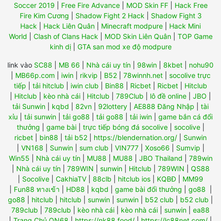
Soccer 2019
|
Free Fire Advance
|
MOD Skin FF
|
Hack Free
Fire Kim Cương
|
Shadow Fight 2 Hack
|
Shadow Fight 3
Hack
|
Hack Liên Quân
|
Minecraft modpure
|
Hack Mini
World
|
Clash of Clans Hack
|
MOD Skin Liên Quân
|
TOP Game
kinh dị
|
GTA san mod xe độ modpure
link vào
SC88
|
MB 66
|
Nhà cái uy tín
|
98win
|
8kbet
|
nohu90
|
MB66p.com
|
iwin
|
rikvip
|
B52
|
78winnh.net
|
socolive trực
tiếp
|
tải hitclub
|
iwin club
|
Bin88
|
Ricbet
|
Ricbet
|
Hitclub
|
Hitclub
|
kèo nhà cái
|
Hitclub
|
789Club
|
lô đề online
|
JBO
|
tải Sunwin
|
kqbd
|
82vn
|
92lottery
|
AE888 Đăng Nhập
|
tài
xỉu
|
tải sunwin
|
tải go88
|
tải go88
|
tải iwin
|
game bắn cá đổi
thưởng
|
game bài
|
trực tiếp bóng đá socolive
|
socolive
|
ricbet
|
bin88
|
tải b52
|
https://blendernation.org/
|
Sunwin
|
VN168
|
Sunwin
|
sum club
|
VIN777
|
Xoso66
|
Sumvip
|
Win55
|
Nhà cái uy tín
|
MU88
|
MU88
|
JBO Thailand
|
789win
|
Nhà cái uy tín
|
789WIN
|
sunwin
|
Hitclub
|
789WIN
|
QS88
|
Socolive
|
CakhiaTV
|
88clb
|
hitclub ios
|
KQBĐ
|
MM99
|
Fun88 ทางเข้า
|
HD88
|
kqbd
|
game bài đổi thưởng
|
go88
|
go88
|
hitclub
|
hitclub
|
sunwin
|
sunwin
|
b52 club
|
b52 club
|
789club
|
789club
|
kèo nhà cái
|
kèo nhà cái
|
sunwin
|
ea88
|
Trang Chủ ON68
|
https://nk88.food/
|
https://lc88net.com/
|