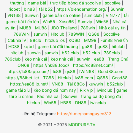
thưởng
|
game bài
|
trực tiếp bóng đá socolive
|
socolive
|
ricbet
|
bin88
|
tải b52
|
https://blendernation.org/
|
Sunwin
|
VN168
|
Sunwin
|
game bắn cá online
|
sum club
|
VIN777
|
tải
game bài tiến lên
|
Win55
|
Xoso66
|
Sumvip
|
Win55
|
Nhà cái
uy tín
|
MU88
|
MU88
|
JBO Thailand
|
789win
|
Nhà cái uy tín
|
789WIN
|
sunwin
|
Hitclub
|
789WIN
|
QS88
|
Socolive
|
CakhiaTV
|
88clb
|
hitclub ios
|
KQBĐ
|
MM99
|
Fun88 ทางเข้า
|
HD88
|
kqbd
|
game bài đổi thưởng
|
go88
|
go88
|
hitclub
|
hitclub
|
sunwin
|
sunwin
|
b52 club
|
b52 club
|
789club
|
789club
|
kèo nhà cái
|
kèo nhà cái
|
sunwin
|
ea88
|
Trang Chủ
ON68
|
https://nk88.food/
|
https://lc88net.com/
|
https://lc88app.com/
|
lx88
|
qs88
|
IWIN68
|
Good88.com
|
https://88ibet.llc/
|
TG88
|
hitclub
|
lv88 com
|
QS88
|
Good88
|
https://ea88.jp.net/
|
VN88
|
Tải 88Go
|
kuwwin
|
b52club
|
game tài xỉu
|
Kèo bóng đá hôm nay
|
Rik vip
|
iwinclub
|
game
tài xỉu online
|
Kèo nhà cái
|
Sunwin
|
trang cá độ bóng đá
|
hitclub
|
Win55
|
HB88
|
DH88
|
iwinclub
Liên hệ Telegram:
https://t.me/namnguyen313
© 2021 – 2025
MODPURE.TV