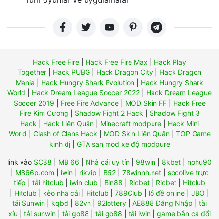
Tüm oyunlar ve uygulamalar
Hack Free Fire
|
Hack Free Fire Max
|
Hack Play
Together
|
Hack PUBG
|
Hack Dragon City
|
Hack Dragon
Mania
|
Hack Hungry Shark Evolution
|
Hack Hungry Shark
World
|
Hack Dream League Soccer 2022
|
Hack Dream League
Soccer 2019
|
Free Fire Advance
|
MOD Skin FF
|
Hack Free
Fire Kim Cương
|
Shadow Fight 2 Hack
|
Shadow Fight 3
Hack
|
Hack Liên Quân
|
Minecraft modpure
|
Hack Mini
World
|
Clash of Clans Hack
|
MOD Skin Liên Quân
|
TOP Game
kinh dị
|
GTA san mod xe độ modpure
link vào
SC88
|
MB 66
|
Nhà cái uy tín
|
98win
|
8kbet
|
nohu90
|
MB66p.com
|
iwin
|
rikvip
|
B52
|
78winnh.net
|
socolive trực
tiếp
|
tải hitclub
|
iwin club
|
Bin88
|
Ricbet
|
Ricbet
|
Hitclub
|
Hitclub
|
kèo nhà cái
|
Hitclub
|
789Club
|
lô đề online
|
JBO
|
tải Sunwin
|
kqbd
|
82vn
|
92lottery
|
AE888 Đăng Nhập
|
tài
xỉu
|
tải sunwin
|
tải go88
|
tải go88
|
tải iwin
|
game bắn cá đổi