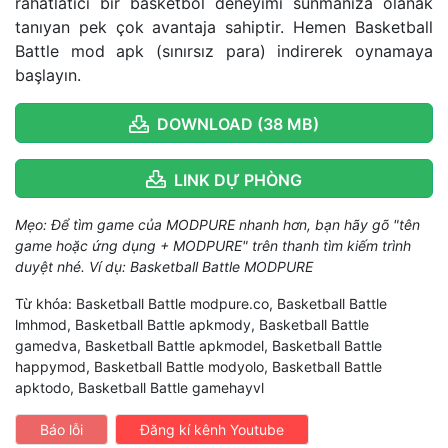
rahatlatıcı bir basketbol deneyimi sunmanıza olanak
tanıyan pek çok avantaja sahiptir. Hemen Basketball
Battle mod apk (sınırsız para) indirerek oynamaya
başlayın.
DOWNLOAD (38 MB)
LINK DỰ PHÒNG
Mẹo: Để tìm game của MODPURE nhanh hơn, bạn hãy gõ "tên
game hoặc ứng dụng + MODPURE" trên thanh tìm kiếm trình
duyệt nhé. Ví dụ: Basketball Battle MODPURE
Từ khóa: Basketball Battle modpure.co, Basketball Battle
lmhmod, Basketball Battle apkmody, Basketball Battle
gamedva, Basketball Battle apkmodel, Basketball Battle
happymod, Basketball Battle modyolo, Basketball Battle
apktodo, Basketball Battle gamehayvl
Báo lỗi
Đăng kí kênh Youtube