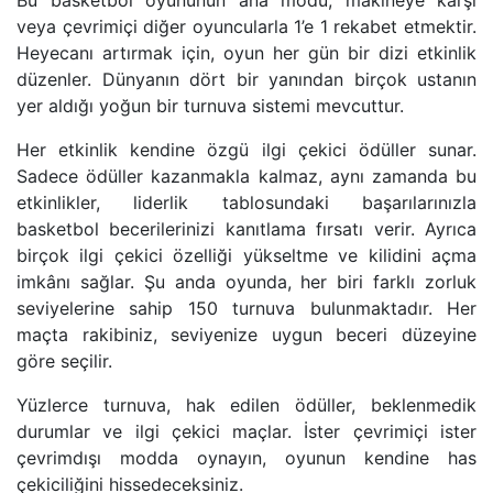
Bu basketbol oyununun ana modu, makineye karşı
veya çevrimiçi diğer oyuncularla 1’e 1 rekabet etmektir.
Heyecanı artırmak için, oyun her gün bir dizi etkinlik
düzenler. Dünyanın dört bir yanından birçok ustanın
yer aldığı yoğun bir turnuva sistemi mevcuttur.
Her etkinlik kendine özgü ilgi çekici ödüller sunar.
Sadece ödüller kazanmakla kalmaz, aynı zamanda bu
etkinlikler, liderlik tablosundaki başarılarınızla
basketbol becerilerinizi kanıtlama fırsatı verir. Ayrıca
birçok ilgi çekici özelliği yükseltme ve kilidini açma
imkânı sağlar. Şu anda oyunda, her biri farklı zorluk
seviyelerine sahip 150 turnuva bulunmaktadır. Her
maçta rakibiniz, seviyenize uygun beceri düzeyine
göre seçilir.
Yüzlerce turnuva, hak edilen ödüller, beklenmedik
durumlar ve ilgi çekici maçlar. İster çevrimiçi ister
çevrimdışı modda oynayın, oyunun kendine has
çekiciliğini hissedeceksiniz.