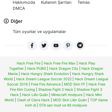
Hakkımızda
Kullanım Şartları
Temas
DMCA
Diğer
Tüm oyunlar ve uygulamalar
Hack Free Fire
|
Hack Free Fire Max
|
Hack Play
Together
|
Hack PUBG
|
Hack Dragon City
|
Hack Dragon
Mania
|
Hack Hungry Shark Evolution
|
Hack Hungry Shark
World
|
Hack Dream League Soccer 2022
|
Hack Dream League
Soccer 2019
|
Free Fire Advance
|
MOD Skin FF
|
Hack Free
Fire Kim Cương
|
Shadow Fight 2 Hack
|
Shadow Fight 3
Hack
|
Hack Liên Quân
|
Minecraft modpure
|
Hack Mini
World
|
Clash of Clans Hack
|
MOD Skin Liên Quân
|
TOP Game
kinh dị
|
GTA san mod xe độ modpure