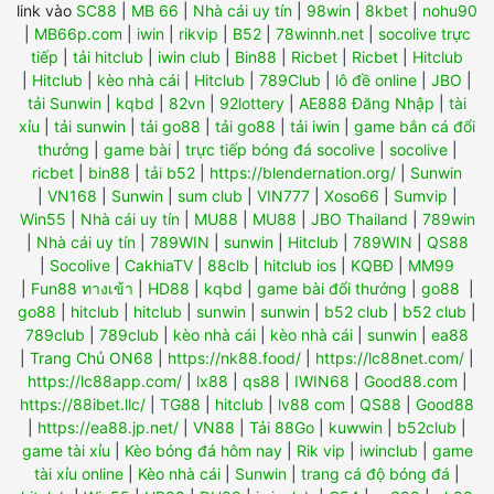
link vào
SC88
|
MB 66
|
Nhà cái uy tín
|
98win
|
8kbet
|
nohu90
|
MB66p.com
|
iwin
|
rikvip
|
B52
|
78winnh.net
|
socolive trực
tiếp
|
tải hitclub
|
iwin club
|
Bin88
|
Ricbet
|
Ricbet
|
Hitclub
|
Hitclub
|
kèo nhà cái
|
Hitclub
|
789Club
|
lô đề online
|
JBO
|
tải Sunwin
|
kqbd
|
82vn
|
92lottery
|
AE888 Đăng Nhập
|
tài
xỉu
|
tải sunwin
|
tải go88
|
tải go88
|
tải iwin
|
game bắn cá đổi
thưởng
|
game bài
|
trực tiếp bóng đá socolive
|
socolive
|
ricbet
|
bin88
|
tải b52
|
https://blendernation.org/
|
Sunwin
|
VN168
|
Sunwin
|
sum club
|
VIN777
|
Xoso66
|
Sumvip
|
Win55
|
Nhà cái uy tín
|
MU88
|
MU88
|
JBO Thailand
|
789win
|
Nhà cái uy tín
|
789WIN
|
sunwin
|
Hitclub
|
789WIN
|
QS88
|
Socolive
|
CakhiaTV
|
88clb
|
hitclub ios
|
KQBĐ
|
MM99
|
Fun88 ทางเข้า
|
HD88
|
kqbd
|
game bài đổi thưởng
|
go88
|
go88
|
hitclub
|
hitclub
|
sunwin
|
sunwin
|
b52 club
|
b52 club
|
789club
|
789club
|
kèo nhà cái
|
kèo nhà cái
|
sunwin
|
ea88
|
Trang Chủ ON68
|
https://nk88.food/
|
https://lc88net.com/
|
https://lc88app.com/
|
lx88
|
qs88
|
IWIN68
|
Good88.com
|
https://88ibet.llc/
|
TG88
|
hitclub
|
lv88 com
|
QS88
|
Good88
|
https://ea88.jp.net/
|
VN88
|
Tải 88Go
|
kuwwin
|
b52club
|
game tài xỉu
|
Kèo bóng đá hôm nay
|
Rik vip
|
iwinclub
|
game
tài xỉu online
|
Kèo nhà cái
|
Sunwin
|
trang cá độ bóng đá
|