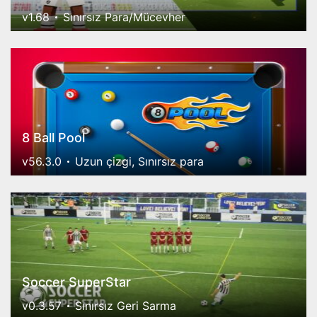
v1.68
Sınırsız Para/Mücevher
8 Ball Pool
v56.3.0
Uzun çizgi, Sınırsız para
Soccer SuperStar
v0.3.57
Sınırsız Geri Sarma