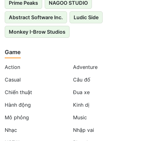
Prime Peaks
NAGOO STUDIO
Abstract Software Inc.
Ludic Side
Monkey I-Brow Studios
Game
Action
Adventure
Casual
Câu đố
Chiến thuật
Đua xe
Hành động
Kinh dị
Mô phỏng
Music
Nhạc
Nhập vai