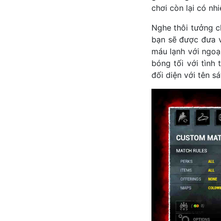
chơi còn lại có nh
Nghe thôi tưởng c
bạn sẽ được đưa v
máu lạnh với ngoạ
bóng tối với tình 
đối diện với tên s