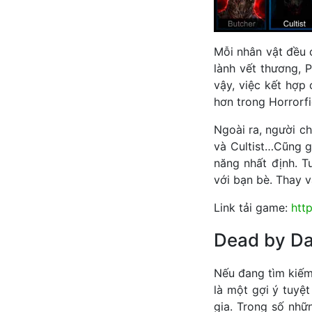
Mỗi nhân vật đều 
lành vết thương, 
vậy, việc kết hợp
hơn trong Horrorfi
Ngoài ra, người ch
và Cultist…Cũng g
năng nhất định. T
với bạn bè. Thay v
Link tải game:
htt
Dead by Da
Nếu đang tìm kiếm
là một gợi ý tuyệ
gia. Trong số nhữ