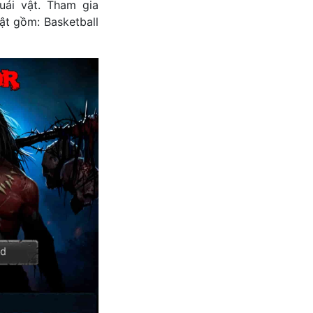
uái vật. Tham gia
ật gồm: Basketball