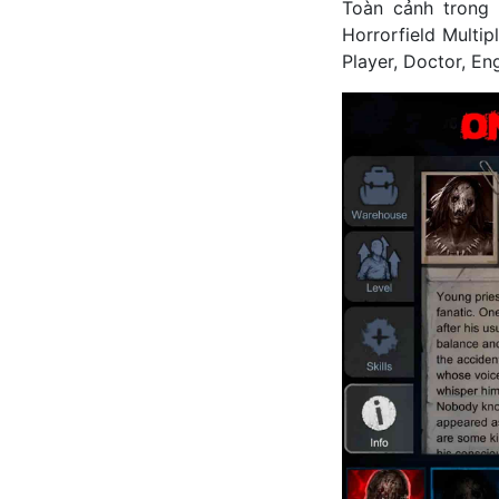
Toàn cảnh trong 
Horrorfield Multi
Player, Doctor, Eng