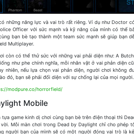
có những năng lực và vai trò rất riêng. Ví dụ như Doctor c
Police Officer với sức mạnh và kỹ năng của mình có thể b
 cùng bạn bè tạo thành một team sức mạnh sẽ giúp bạn d
eld Multiplayer.
ơi còn có thể thử sức với những vai phải diện như: A Butch
iống như phe chính nghĩa, mỗi nhân vật ở vai phản diện c
uy nhiên, nếu lựa chọn vai phản diện, người chơi không đ
ào đó, bạn sẽ phải đối diện với sự chống lại của mọi người.
ps://modpure.co/horrorfield/
ylight Mobile
 tựa game kinh dị chơi cùng bạn bè trên điện thoại thì Dea
t vời. Mỗi màn chơi trong Dead by Daylight chỉ cho phép t
ng người bạn của mình sẽ có một người đóng vai trò là kẻ