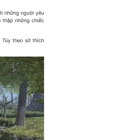
ới những người yêu
u thập những chiếc
 Tùy theo sở thích