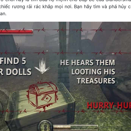
chiếc rương rải rác khắp mọi nơi. Bạn hãy tìm và phá hủy c
an.