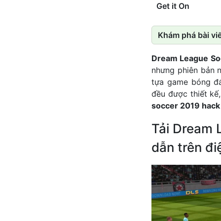
Get it On
Khám phá bài viế
Dream League Soc
nhưng phiên bản n
tựa game bóng đá 
đều được thiết kế
soccer 2019 hack f
Tải Dream 
dẫn trên đi