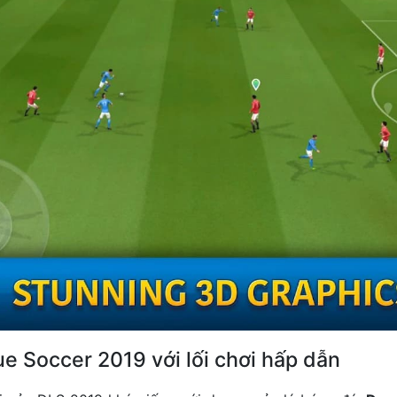
 Soccer 2019 với lối chơi hấp dẫn