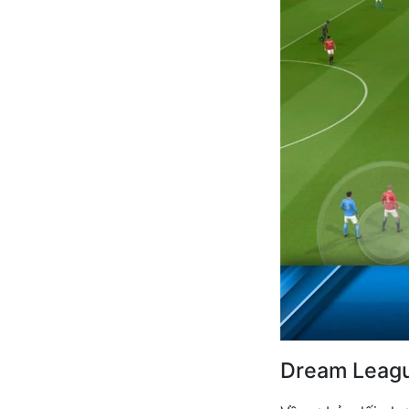
Dream League