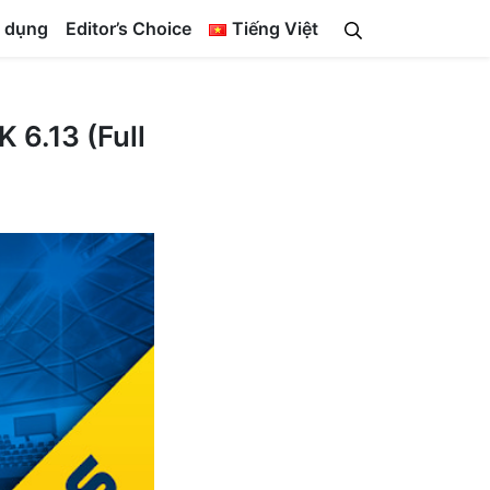
 dụng
Editor’s Choice
Tiếng Việt
6.13 (Full