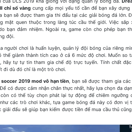
ơi của DLS 2019 khá giống với dạng quản lý bóng đá.
Dre
l chỉ số vàng
cung cấp mọi yếu tố cần để bạn xây dựng
 bạn sẽ được tham gia thi đấu tại các giải bóng đá lớn. Đ
ng mặt quen thuộc trong làng túc cầu thế giới. Việc sắp 
 do bạn đảm nhiệm. Ngoài ra, game còn cho phép bạn th
ng đội.
a người chơi là huấn luyện, quản lý đội bóng của riêng mì
 thể giành thành tích cao ở cả 6 mức độ chơi. Muốn so t
i, hãy tự tự tin tham gia chế độ trực tuyến. Tính chất đặc
đi dù đó chỉ là một trò chơi.
 soccer 2019 mod vô hạn tiền
, bạn sẽ được tham gia các 
Để có được cảm nhận chân thực nhất, hãy lựa chọn đa dạ
 còn có thể tùy chọn phát lại tự động để chiêm ngưỡng
như các trò chơi khác, tựa game bóng đá này có đơn vị ti
ác giải đấu sẽ giúp bạn kiếm được tiền để mua cầu thủ cũn