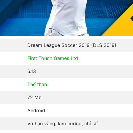
Dream League Soccer 2019 (DLS 2019)
First Touch Games Ltd
6.13
Thể thao
72 Mb
Android
Vô hạn vàng, kim cương, chỉ số