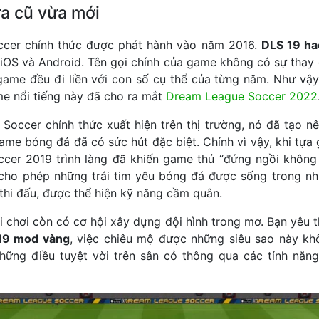
a cũ vừa mới
cer chính thức được phát hành vào năm 2016.
DLS 19 hac
 iOS và Android. Tên gọi chính của game không có sự thay đ
game đều đi liền với con số cụ thể của từng năm. Như vậy, 
ame nổi tiếng này đã cho ra mắt
Dream League Soccer 2022
Soccer chính thức xuất hiện trên thị trường, nó đã tạo n
game bóng đá đã có sức hút đặc biệt. Chính vì vậy, khi tựa
cer 2019 trình làng đã khiến game thủ “đứng ngồi không 
, cho phép những trái tim yêu bóng đá được sống trong 
thi đấu, được thể hiện kỹ năng cầm quân.
i chơi còn có cơ hội xây dựng đội hình trong mơ. Bạn yêu 
19 mod vàng
, việc chiêu mộ được những siêu sao này kh
những điều tuyệt vời trên sân cỏ thông qua các tính năn