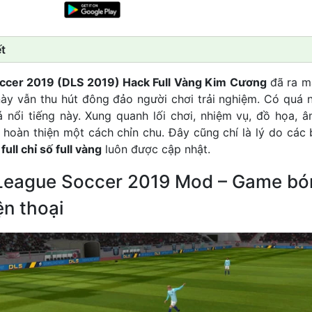
t
cer 2019 (DLS 2019) Hack Full Vàng Kim Cương
đã ra m
ày vẫn thu hút đông đảo người chơi trải nghiệm. Có quá n
nổi tiếng này. Xung quanh lối chơi, nhiệm vụ, đồ họa, 
, hoàn thiện một cách chỉn chu. Đây cũng chí là lý do các
ull chỉ số full vàng
luôn được cập nhật.
League Soccer 2019 Mod – Game bó
ện thoại