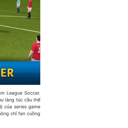
am League Soccer.
ư làng túc cầu thế
ộ của series game
hông chỉ fan cuồng