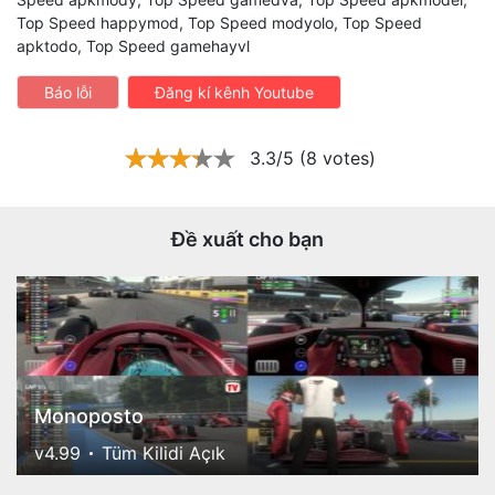
Top Speed happymod, Top Speed modyolo, Top Speed
apktodo, Top Speed gamehayvl
Báo lỗi
Đăng kí kênh Youtube
3.3/5 (8 votes)
Đề xuất cho bạn
Monoposto
v4.99
Tüm Kilidi Açık