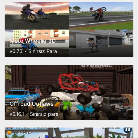
Moto Wheelie 3D
v0.73
Sınırsız Para
Offroad Outlaws
v6.16.1
Sınırsız para