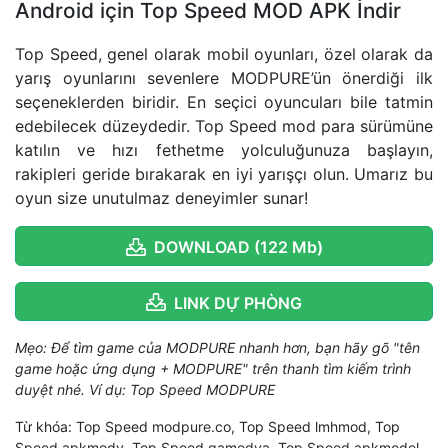
Android için Top Speed MOD APK İndir
Top Speed, genel olarak mobil oyunları, özel olarak da
yarış oyunlarını sevenlere MODPURE’ün önerdiği ilk
seçeneklerden biridir. En seçici oyuncuları bile tatmin
edebilecek düzeydedir. Top Speed mod para sürümüne
katılın ve hızı fethetme yolculuğunuza başlayın,
rakipleri geride bırakarak en iyi yarışçı olun. Umarız bu
oyun size unutulmaz deneyimler sunar!
DOWNLOAD (122 Mb)
LINK DỰ PHÒNG
Mẹo: Để tìm game của MODPURE nhanh hơn, bạn hãy gõ "tên
game hoặc ứng dụng + MODPURE" trên thanh tìm kiếm trình
duyệt nhé. Ví dụ: Top Speed MODPURE
Từ khóa: Top Speed modpure.co, Top Speed lmhmod, Top
Speed apkmody, Top Speed gamedva, Top Speed apkmodel,