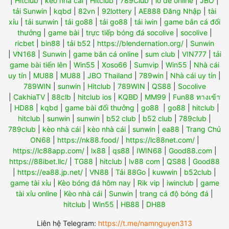
|
Hitclub
|
kèo nhà cái
|
Hitclub
|
789Club
|
lô đề online
|
JBO
|
tải Sunwin
|
kqbd
|
82vn
|
92lottery
|
AE888 Đăng Nhập
|
tài
xỉu
|
tải sunwin
|
tải go88
|
tải go88
|
tải iwin
|
game bắn cá đổi
thưởng
|
game bài
|
trực tiếp bóng đá socolive
|
socolive
|
ricbet
|
bin88
|
tải b52
|
https://blendernation.org/
|
Sunwin
|
VN168
|
Sunwin
|
game bắn cá online
|
sum club
|
VIN777
|
tải
game bài tiến lên
|
Win55
|
Xoso66
|
Sumvip
|
Win55
|
Nhà cái
uy tín
|
MU88
|
MU88
|
JBO Thailand
|
789win
|
Nhà cái uy tín
|
789WIN
|
sunwin
|
Hitclub
|
789WIN
|
QS88
|
Socolive
|
CakhiaTV
|
88clb
|
hitclub ios
|
KQBĐ
|
MM99
|
Fun88 ทางเข้า
|
HD88
|
kqbd
|
game bài đổi thưởng
|
go88
|
go88
|
hitclub
|
hitclub
|
sunwin
|
sunwin
|
b52 club
|
b52 club
|
789club
|
789club
|
kèo nhà cái
|
kèo nhà cái
|
sunwin
|
ea88
|
Trang Chủ
ON68
|
https://nk88.food/
|
https://lc88net.com/
|
https://lc88app.com/
|
lx88
|
qs88
|
IWIN68
|
Good88.com
|
https://88ibet.llc/
|
TG88
|
hitclub
|
lv88 com
|
QS88
|
Good88
|
https://ea88.jp.net/
|
VN88
|
Tải 88Go
|
kuwwin
|
b52club
|
game tài xỉu
|
Kèo bóng đá hôm nay
|
Rik vip
|
iwinclub
|
game
tài xỉu online
|
Kèo nhà cái
|
Sunwin
|
trang cá độ bóng đá
|
hitclub
|
Win55
|
HB88
|
DH88
Liên hệ Telegram:
https://t.me/namnguyen313