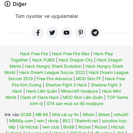
Diğer
Tüm oyunlar ve uygulamalar
Hack Free Fire
|
Hack Free Fire Max
|
Hack Play
Together
|
Hack PUBG
|
Hack Dragon City
|
Hack Dragon
Mania
|
Hack Hungry Shark Evolution
|
Hack Hungry Shark
World
|
Hack Dream League Soccer 2022
|
Hack Dream League
Soccer 2019
|
Free Fire Advance
|
MOD Skin FF
|
Hack Free
Fire Kim Cương
|
Shadow Fight 2 Hack
|
Shadow Fight 3
Hack
|
Hack Liên Quân
|
Minecraft modpure
|
Hack Mini
World
|
Clash of Clans Hack
|
MOD Skin Liên Quân
|
TOP Game
kinh dị
|
GTA san mod xe độ modpure
link vào
SC88
|
MB 66
|
Nhà cái uy tín
|
98win
|
8kbet
|
nohu90
|
MB66p.com
|
iwin
|
rikvip
|
B52
|
78winnh.net
|
socolive trực
tiếp
|
tải hitclub
|
iwin club
|
Bin88
|
Ricbet
|
Ricbet
|
Hitclub