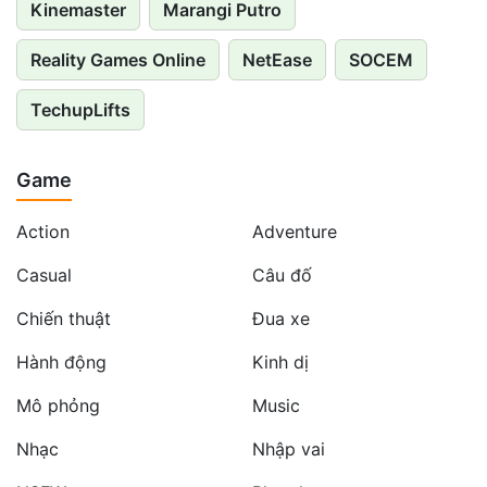
Kinemaster
Marangi Putro
Reality Games Online
NetEase
SOCEM
TechupLifts
Game
Action
Adventure
Casual
Câu đố
Chiến thuật
Đua xe
Hành động
Kinh dị
Mô phỏng
Music
Nhạc
Nhập vai