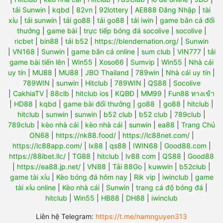
tải Sunwin
|
kqbd
|
82vn
|
92lottery
|
AE888 Đăng Nhập
|
tài
xỉu
|
tải sunwin
|
tải go88
|
tải go88
|
tải iwin
|
game bắn cá đổi
thưởng
|
game bài
|
trực tiếp bóng đá socolive
|
socolive
|
ricbet
|
bin88
|
tải b52
|
https://blendernation.org/
|
Sunwin
|
VN168
|
Sunwin
|
game bắn cá online
|
sum club
|
VIN777
|
tải
game bài tiến lên
|
Win55
|
Xoso66
|
Sumvip
|
Win55
|
Nhà cái
uy tín
|
MU88
|
MU88
|
JBO Thailand
|
789win
|
Nhà cái uy tín
|
789WIN
|
sunwin
|
Hitclub
|
789WIN
|
QS88
|
Socolive
|
CakhiaTV
|
88clb
|
hitclub ios
|
KQBĐ
|
MM99
|
Fun88 ทางเข้า
|
HD88
|
kqbd
|
game bài đổi thưởng
|
go88
|
go88
|
hitclub
|
hitclub
|
sunwin
|
sunwin
|
b52 club
|
b52 club
|
789club
|
789club
|
kèo nhà cái
|
kèo nhà cái
|
sunwin
|
ea88
|
Trang Chủ
ON68
|
https://nk88.food/
|
https://lc88net.com/
|
https://lc88app.com/
|
lx88
|
qs88
|
IWIN68
|
Good88.com
|
https://88ibet.llc/
|
TG88
|
hitclub
|
lv88 com
|
QS88
|
Good88
|
https://ea88.jp.net/
|
VN88
|
Tải 88Go
|
kuwwin
|
b52club
|
game tài xỉu
|
Kèo bóng đá hôm nay
|
Rik vip
|
iwinclub
|
game
tài xỉu online
|
Kèo nhà cái
|
Sunwin
|
trang cá độ bóng đá
|
hitclub
|
Win55
|
HB88
|
DH88
|
iwinclub
Liên hệ Telegram:
https://t.me/namnguyen313