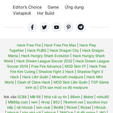
Editor’s Choice
Game
Ứng dụng
Vietapkdl
Hsr Build
Hack Free Fire
|
Hack Free Fire Max
|
Hack Play
Together
|
Hack PUBG
|
Hack Dragon City
|
Hack Dragon
Mania
|
Hack Hungry Shark Evolution
|
Hack Hungry Shark
World
|
Hack Dream League Soccer 2022
|
Hack Dream League
Soccer 2019
|
Free Fire Advance
|
MOD Skin FF
|
Hack Free
Fire Kim Cương
|
Shadow Fight 2 Hack
|
Shadow Fight 3
Hack
|
Hack Liên Quân
|
Minecraft modpure
|
Hack Mini
World
|
Clash of Clans Hack
|
MOD Skin Liên Quân
|
TOP Game
kinh dị
|
GTA san mod xe độ modpure
link vào
SC88
|
MB 66
|
Nhà cái uy tín
|
98win
|
8kbet
|
nohu90
|
MB66p.com
|
iwin
|
rikvip
|
B52
|
78winnh.net
|
socolive trực
tiếp
|
tải hitclub
|
iwin club
|
Bin88
|
Ricbet
|
Ricbet
|
Hitclub
|
Hitclub
|
kèo nhà cái
|
Hitclub
|
789Club
|
lô đề online
|
JBO
|