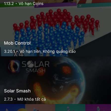
1.13.2
Vô hạn Coins
Mob Control
3.20.1
Vô hạn tiền, Không quảng cáo
Solar Smash
2.7.3
Mở khóa tất cả