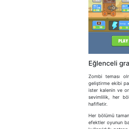
Eğlenceli gra
Zombi teması olm
geliştirme ekibi pa
ister kalenin ve o
sevimlilik, her b
hafifletir.
Her bölümü tamaml
efektler oyunun baş