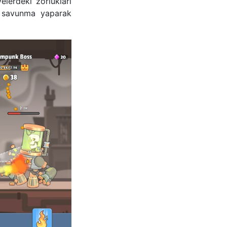
elerdeki zorlukları
e savunma yaparak