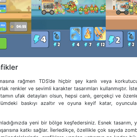
fikler
asına rağmen TDS’de hiçbir şey kanlı veya korkutucu 
rlak renkler ve sevimli karakter tasarımları kullanmıştır. İs
rtamın ufak detayları olsun, hepsi canlı, gerçekçi ve özenle
ölümdeki baskıyı azaltır ve oyuna keyif katar, oyuncular
adığınızda yeni bir bölge keşfedersiniz. Esnek tasarım, ya
arısına katkı sağlar. İlerledikçe, özellikle çok sayıda zomb