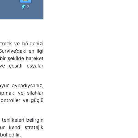
etmek ve bölgenizi
urvive’daki en ilgi
 bir şekilde hareket
e çeşitli eşyalar
oyun oynadıysanız,
apmak ve silahlar
ontroller ve güçlü
ehlikeleri belirgin
n kendi stratejik
l edilir.