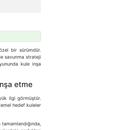
zel bir sürümdür.
le savunma strateji
yununda kule inşa
inşa etme
ük ilgi görmüştür.
temel hedef kuleler
üm tamamlandığında,