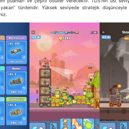
m puanları ve çeşitli ödüller verecektir. TDS’nin üst seviy
 yakan” türdendir. Yüksek seviyede stratejik düşünceyl
niz.