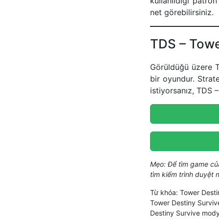
kullanıldığı patro
net görebilirsiniz.
TDS – Towe
Görüldüğü üzere T
bir oyundur. Stra
istiyorsanız, TDS 
Mẹo: Để tìm game c
tìm kiếm trình duyệt
Từ khóa: Tower Desti
Tower Destiny Survi
Destiny Survive mody