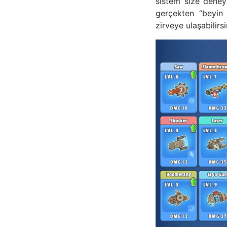
sistem size deneyi
gerçekten “beyin
zirveye ulaşabilirsi