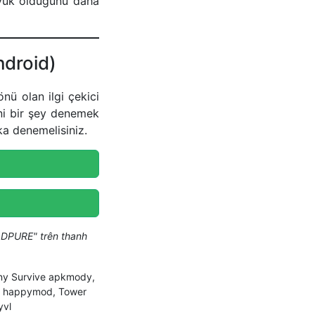
büyük olduğunu daha
ndroid)
ü olan ilgi çekici
ni bir şey denemek
a denemelisiniz.
DPURE" trên thanh
iny Survive apkmody,
ve happymod, Tower
yvl