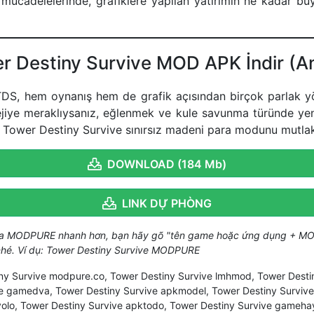
n mücadelelerinde, grafiklere yapılan yatırımın ne kadar 
r Destiny Survive MOD APK İndir (A
DS, hem oynanış hem de grafik açısından birçok parlak yön
tejiye meraklıysanız, eğlenmek ve kule savunma türünde ye
– Tower Destiny Survive sınırsız madeni para modunu mutlak
DOWNLOAD (184 Mb)
LINK DỰ PHÒNG
ủa MODPURE nhanh hơn, bạn hãy gõ "tên game hoặc ứng dụng + MO
 nhé. Ví dụ: Tower Destiny Survive MODPURE
ny Survive modpure.co, Tower Destiny Survive lmhmod, Tower Dest
ve gamedva, Tower Destiny Survive apkmodel, Tower Destiny Survi
olo, Tower Destiny Survive apktodo, Tower Destiny Survive gameha