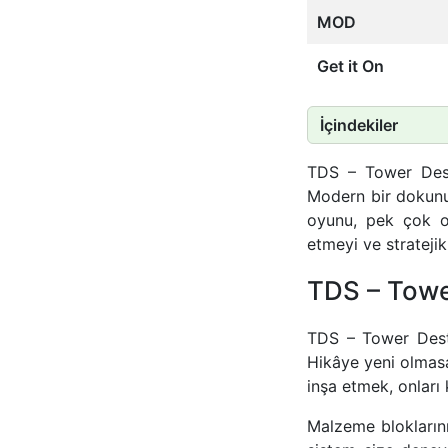
MOD
Get it On
İçindekiler
TDS – Tower Dest
Modern bir dokunuş
oyunu, pek çok o
etmeyi ve stratejik
TDS – Towe
TDS – Tower Desti
Hikâye yeni olmasa
inşa etmek, onları
Malzeme bloklarını