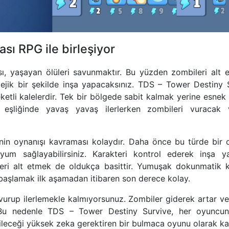
sı RPG ile birleşiyor
ı, yaşayan ölüleri savunmaktır. Bu yüzden zombileri alt 
ejik bir şekilde inşa yapacaksınız. TDS – Tower Destiny S
eketli kalelerdir. Tek bir bölgede sabit kalmak yerine esnek
in eşliğinde yavaş yavaş ilerlerken zombileri vuracak v
nin oynanışı kavraması kolaydır. Daha önce bu türde bir 
uyum sağlayabilirsiniz. Karakteri kontrol ederek inşa y
ileri alt etmek de oldukça basittir. Yumuşak dokunmatik k
 başlamak ilk aşamadan itibaren son derece kolay.
urup ilerlemekle kalmıyorsunuz. Zombiler giderek artar ve t
. Bu nedenle TDS – Tower Destiny Survive, her oyuncunu
eceği yüksek zeka gerektiren bir bulmaca oyunu olarak kabu