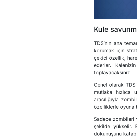
Kule savunma
TDS’nin ana temas
korumak için strat
çekici özellik, har
ederler. Kaleniz
toplayacaksınız.
Genel olarak TDS’
mutlaka hızlıca 
aracılığıyla zomb
özelliklerle oyuna
Sadece zombileri v
şekilde yükselir
dokunuşunu katabil