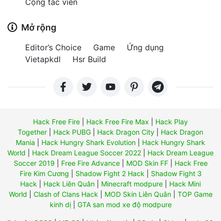
Cộng tác viên
Mở rộng
Editor’s Choice
Game
Ứng dụng
Vietapkdl
Hsr Build
Hack Free Fire
|
Hack Free Fire Max
|
Hack Play
Together
|
Hack PUBG
|
Hack Dragon City
|
Hack Dragon
Mania
|
Hack Hungry Shark Evolution
|
Hack Hungry Shark
World
|
Hack Dream League Soccer 2022
|
Hack Dream League
Soccer 2019
|
Free Fire Advance
|
MOD Skin FF
|
Hack Free
Fire Kim Cương
|
Shadow Fight 2 Hack
|
Shadow Fight 3
Hack
|
Hack Liên Quân
|
Minecraft modpure
|
Hack Mini
World
|
Clash of Clans Hack
|
MOD Skin Liên Quân
|
TOP Game
kinh dị
|
GTA san mod xe độ modpure