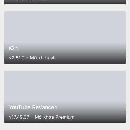
iGirl
v2.51.0
Mở khóa all
YouTube ReVanced
v17.49.37
Mở khóa Premium