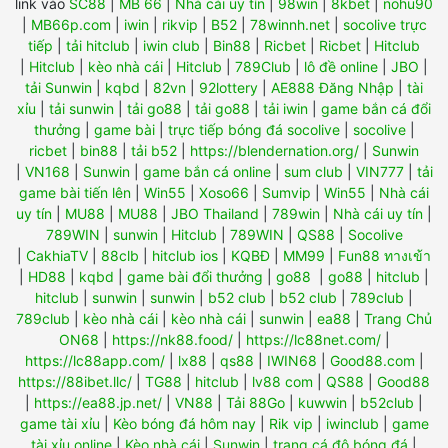
link vào
SC88
|
MB 66
|
Nhà cái uy tín
|
98win
|
8kbet
|
nohu90
|
MB66p.com
|
iwin
|
rikvip
|
B52
|
78winnh.net
|
socolive trực
tiếp
|
tải hitclub
|
iwin club
|
Bin88
|
Ricbet
|
Ricbet
|
Hitclub
|
Hitclub
|
kèo nhà cái
|
Hitclub
|
789Club
|
lô đề online
|
JBO
|
tải Sunwin
|
kqbd
|
82vn
|
92lottery
|
AE888 Đăng Nhập
|
tài
xỉu
|
tải sunwin
|
tải go88
|
tải go88
|
tải iwin
|
game bắn cá đổi
thưởng
|
game bài
|
trực tiếp bóng đá socolive
|
socolive
|
ricbet
|
bin88
|
tải b52
|
https://blendernation.org/
|
Sunwin
|
VN168
|
Sunwin
|
game bắn cá online
|
sum club
|
VIN777
|
tải
game bài tiến lên
|
Win55
|
Xoso66
|
Sumvip
|
Win55
|
Nhà cái
uy tín
|
MU88
|
MU88
|
JBO Thailand
|
789win
|
Nhà cái uy tín
|
789WIN
|
sunwin
|
Hitclub
|
789WIN
|
QS88
|
Socolive
|
CakhiaTV
|
88clb
|
hitclub ios
|
KQBĐ
|
MM99
|
Fun88 ทางเข้า
|
HD88
|
kqbd
|
game bài đổi thưởng
|
go88
|
go88
|
hitclub
|
hitclub
|
sunwin
|
sunwin
|
b52 club
|
b52 club
|
789club
|
789club
|
kèo nhà cái
|
kèo nhà cái
|
sunwin
|
ea88
|
Trang Chủ
ON68
|
https://nk88.food/
|
https://lc88net.com/
|
https://lc88app.com/
|
lx88
|
qs88
|
IWIN68
|
Good88.com
|
https://88ibet.llc/
|
TG88
|
hitclub
|
lv88 com
|
QS88
|
Good88
|
https://ea88.jp.net/
|
VN88
|
Tải 88Go
|
kuwwin
|
b52club
|
game tài xỉu
|
Kèo bóng đá hôm nay
|
Rik vip
|
iwinclub
|
game
tài xỉu online
|
Kèo nhà cái
|
Sunwin
|
trang cá độ bóng đá
|