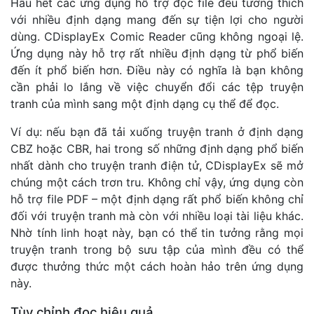
Hầu hết các ứng dụng hỗ trợ đọc file đều tương thích
với nhiều định dạng mang đến sự tiện lợi cho người
dùng. CDisplayEx Comic Reader cũng không ngoại lệ.
Ứng dụng này hỗ trợ rất nhiều định dạng từ phổ biến
đến ít phổ biến hơn. Điều này có nghĩa là bạn không
cần phải lo lắng về việc chuyển đổi các tệp truyện
tranh của mình sang một định dạng cụ thể để đọc.
Ví dụ: nếu bạn đã tải xuống truyện tranh ở định dạng
CBZ hoặc CBR, hai trong số những định dạng phổ biến
nhất dành cho truyện tranh điện tử, CDisplayEx sẽ mở
chúng một cách trơn tru. Không chỉ vậy, ứng dụng còn
hỗ trợ file PDF – một định dạng rất phổ biến không chỉ
đối với truyện tranh mà còn với nhiều loại tài liệu khác.
Nhờ tính linh hoạt này, bạn có thể tin tưởng rằng mọi
truyện tranh trong bộ sưu tập của mình đều có thể
được thưởng thức một cách hoàn hảo trên ứng dụng
này.
Tùy chỉnh đọc hiệu quả