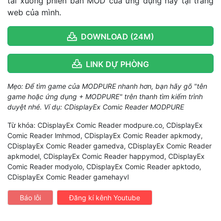
tải xuống phiên bản MOD của ứng dụng này tại trang
web của mình.
DOWNLOAD (24M)
LINK DỰ PHÒNG
Mẹo: Để tìm game của MODPURE nhanh hơn, bạn hãy gõ "tên
game hoặc ứng dụng + MODPURE" trên thanh tìm kiếm trình
duyệt nhé. Ví dụ: CDisplayEx Comic Reader MODPURE
Từ khóa: CDisplayEx Comic Reader modpure.co, CDisplayEx
Comic Reader lmhmod, CDisplayEx Comic Reader apkmody,
CDisplayEx Comic Reader gamedva, CDisplayEx Comic Reader
apkmodel, CDisplayEx Comic Reader happymod, CDisplayEx
Comic Reader modyolo, CDisplayEx Comic Reader apktodo,
CDisplayEx Comic Reader gamehayvl
Báo lỗi
Đăng kí kênh Youtube