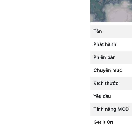
Tên
Phát hành
Phiên bản
Chuyên mục
Kích thước
Yêu cầu
Tính năng MOD
Get it On