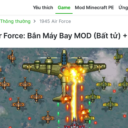
Yêu thích
Game
Mod Minecraft PE
Ứng
Thông thường
1945 Air Force
ir Force: Bắn Máy Bay MOD (Bất tử) 