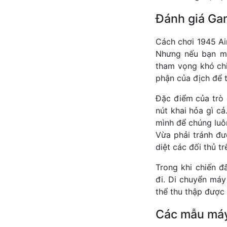
Đánh giá Ga
Cách chơi 1945 Ai
Nhưng nếu bạn mu
tham vọng khó chi
phận của địch để t
Đặc điểm của trò
nút khai hỏa gì c
mình để chúng luô
Vừa phải tránh đư
diệt các đối thủ t
Trong khi chiến 
đi. Di chuyển máy
thể thu thập được
Các mẫu máy 