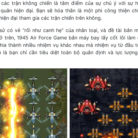
i các trận không chiến là tâm điểm của sự chú ý với sự hỗ
quân hiện đại. Bạn sẽ hóa thân là một phi công thiện ch
 hiện đại tham gia các trận chiến trên không.
 sử có vẻ “rối như canh hẹ” của nhân loại, và đề tài bắn 
ở trên, 1945 Air Force Game bắn máy bay lấy cốt lõi là
ia thành nhiều nhiệm vụ khác nhau mà nhiệm vụ từ đầu t
 là bạn chỉ cần tiêu diệt toàn bộ quân định và lực lượ