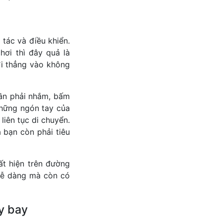
tác và điều khiển.
ơi thì đây quả là
đi thẳng vào không
ần phải nhắm, bấm
những ngón tay của
iên tục di chuyển.
 bạn còn phải tiêu
t hiện trên đường
 dễ dàng mà còn có
y bay