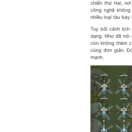
chiến thứ Hai, nơ
công nghệ không 
nhiều loại tàu bay
Tuy bối cảnh lịch
dạng. Như đã nói 
còn không thèm ch
cùng đơn giản. Đó
mạnh.