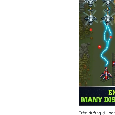
Trên đường đi, bạn