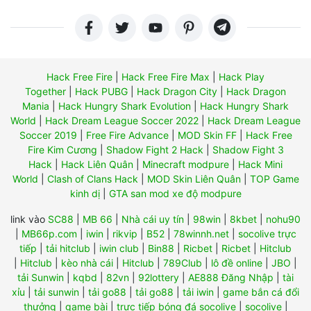
Hack Free Fire
|
Hack Free Fire Max
|
Hack Play
Together
|
Hack PUBG
|
Hack Dragon City
|
Hack Dragon
Mania
|
Hack Hungry Shark Evolution
|
Hack Hungry Shark
World
|
Hack Dream League Soccer 2022
|
Hack Dream League
Soccer 2019
|
Free Fire Advance
|
MOD Skin FF
|
Hack Free
Fire Kim Cương
|
Shadow Fight 2 Hack
|
Shadow Fight 3
Hack
|
Hack Liên Quân
|
Minecraft modpure
|
Hack Mini
World
|
Clash of Clans Hack
|
MOD Skin Liên Quân
|
TOP Game
kinh dị
|
GTA san mod xe độ modpure
link vào
SC88
|
MB 66
|
Nhà cái uy tín
|
98win
|
8kbet
|
nohu90
|
MB66p.com
|
iwin
|
rikvip
|
B52
|
78winnh.net
|
socolive trực
tiếp
|
tải hitclub
|
iwin club
|
Bin88
|
Ricbet
|
Ricbet
|
Hitclub
|
Hitclub
|
kèo nhà cái
|
Hitclub
|
789Club
|
lô đề online
|
JBO
|
tải Sunwin
|
kqbd
|
82vn
|
92lottery
|
AE888 Đăng Nhập
|
tài
xỉu
|
tải sunwin
|
tải go88
|
tải go88
|
tải iwin
|
game bắn cá đổi
thưởng
|
game bài
|
trực tiếp bóng đá socolive
|
socolive
|