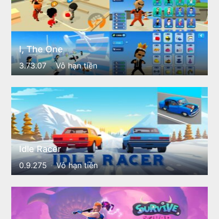
I, The One
3.73.07
Vô hạn tiền
Idle Racer
0.9.275
Vô hạn tiền