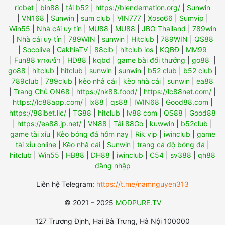
ricbet
|
bin88
|
tải b52
|
https://blendernation.org/
|
Sunwin
|
VN168
|
Sunwin
|
sum club
|
VIN777
|
Xoso66
|
Sumvip
|
Win55
|
Nhà cái uy tín
|
MU88
|
MU88
|
JBO Thailand
|
789win
|
Nhà cái uy tín
|
789WIN
|
sunwin
|
Hitclub
|
789WIN
|
QS88
|
Socolive
|
CakhiaTV
|
88clb
|
hitclub ios
|
KQBĐ
|
MM99
|
Fun88 ทางเข้า
|
HD88
|
kqbd
|
game bài đổi thưởng
|
go88
|
go88
|
hitclub
|
hitclub
|
sunwin
|
sunwin
|
b52 club
|
b52 club
|
789club
|
789club
|
kèo nhà cái
|
kèo nhà cái
|
sunwin
|
ea88
|
Trang Chủ ON68
|
https://nk88.food/
|
https://lc88net.com/
|
https://lc88app.com/
|
lx88
|
qs88
|
IWIN68
|
Good88.com
|
https://88ibet.llc/
|
TG88
|
hitclub
|
lv88 com
|
QS88
|
Good88
|
https://ea88.jp.net/
|
VN88
|
Tải 88Go
|
kuwwin
|
b52club
|
game tài xỉu
|
Kèo bóng đá hôm nay
|
Rik vip
|
iwinclub
|
game
tài xỉu online
|
Kèo nhà cái
|
Sunwin
|
trang cá độ bóng đá
|
hitclub
|
Win55
|
HB88
|
DH88
|
iwinclub
|
C54
|
sv388
|
qh88
đăng nhập
Liên hệ Telegram:
https://t.me/namnguyen313
© 2021 – 2025
MODPURE.TV
127 Trương Định, Hai Bà Trưng, Hà Nội 100000