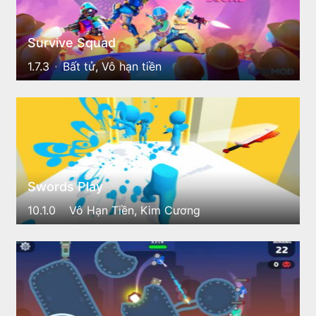
Survive Squad
1.7.3
Bất tử, Vô hạn tiền
Swords Play
10.1.0
Vô Hạn Tiền, Kim Cương