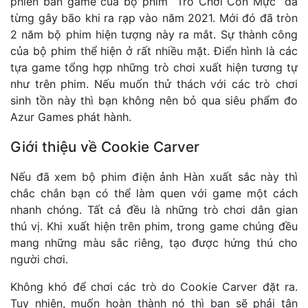
phiên bản game của bộ phim “Trò Chơi Con Mực” đã
từng gây bão khi ra rạp vào năm 2021. Mới đó đã tròn
2 năm bộ phim hiện tượng này ra mắt. Sự thành công
của bộ phim thể hiện ở rất nhiều mặt. Điển hình là các
tựa game tổng hợp những trò chơi xuất hiện tương tự
như trên phim. Nếu muốn thử thách với các trò chơi
sinh tồn này thì bạn không nên bỏ qua siêu phẩm đo
Azur Games phát hành.
Giới thiệu về Cookie Carver
Nếu đã xem bộ phim điện ảnh Hàn xuất sắc này thì
chắc chắn bạn có thể làm quen với game một cách
nhanh chóng. Tất cả đều là những trò chơi dân gian
thú vị. Khi xuất hiện trên phim, trong game chúng đều
mang những màu sắc riêng, tạo được hứng thú cho
người chơi.
Không khó để chơi các trò do Cookie Carver đặt ra.
Tuy nhiên, muốn hoàn thành nó thì bạn sẽ phải tận