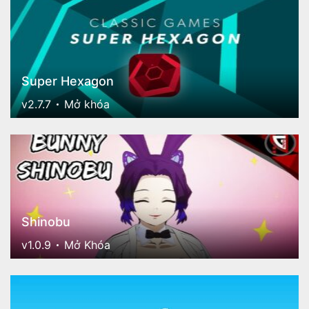
Super Hexagon
v2.7.7
Mở khóa
Shinobu
v1.0.9
Mở Khóa