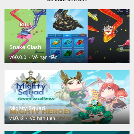
Snake Clash
v60.0.0
Vô hạn tiền
Mighty Squad
v1.0.12
Vô hạn tiền