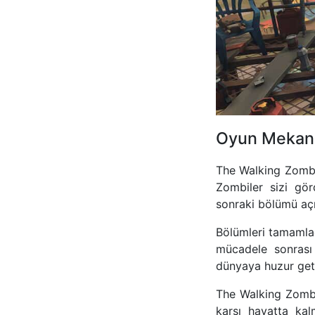
Oyun Mekani
The Walking Zombi
Zombiler sizi gö
sonraki bölümü açm
Bölümleri tamamlad
mücadele sonrası b
dünyaya huzur geti
The Walking Zombi
karşı hayatta ka