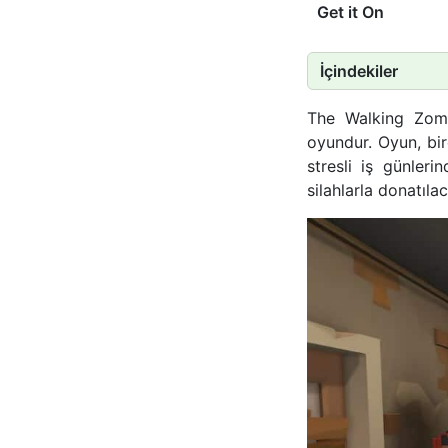
Get it On
İçindekiler
The Walking Zomb
oyundur. Oyun, bir
stresli iş günleri
silahlarla donatılac