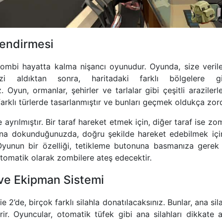
endirmesi
 zombi hayatta kalma nişancı oyunudur. Oyunda, size verile
izi aldıktan sonra, haritadaki farklı bölgelere gid
 Oyun, ormanlar, şehirler ve tarlalar gibi çeşitli araziler
farklı türlerde tasarlanmıştır ve bunları geçmek oldukça zor
e ayrılmıştır. Bir taraf hareket etmek için, diğer taraf ise z
krana dokunduğunuzda, doğru şekilde hareket edebilmek içi
Oyunun bir özelliği, tetikleme butonuna basmanıza gerek
otomatik olarak zombilere ateş edecektir.
h ve Ekipman Sistemi
2’de, birçok farklı silahla donatılacaksınız. Bunlar, ana sil
rir. Oyuncular, otomatik tüfek gibi ana silahları dikkate 