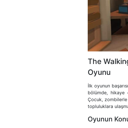
The Walking
Oyunu
İlk oyunun başarı
bölümde, hikaye 
Çocuk, zombilerle
topluluklara ulaşma
Oyunun Kon