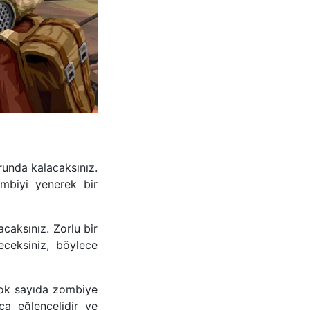
unda kalacaksınız.
mbiyi yenerek bir
caksınız. Zorlu bir
leceksiniz, böylece
çok sayıda zombiye
a eğlencelidir ve