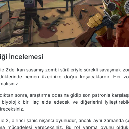
ği İncelemesi
e 2’de, kan susamış zombi sürüleriyle sürekli savaşmak zor
rdüklerinde hemen üzerinize doğru koşacaklardır. Her zo
alısınız.
ıktan sonra, araştırma odasına gidip son patronla karşılaşa
iyolojik bir ilaç elde edecek ve diğerlerini iyileştirebi
receksiniz.
e 2, birinci şahıs nişancı oyunudur, ancak aynı zamanda 
lma mücadelesi vereceksiniz. Bu rol yapma oyunu oldukç