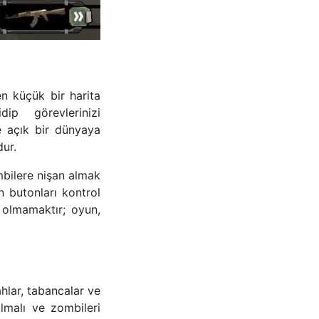
n küçük bir harita
ip görevlerinizi
le açık bir dünyaya
dur.
ombilere nişan almak
n butonları kontrol
 olmamaktır; oyun,
ahlar, tabancalar ve
almalı ve zombileri