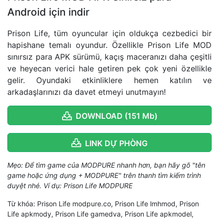
Android için indir
Prison Life, tüm oyuncular için oldukça cezbedici bir
hapishane temalı oyundur. Özellikle Prison Life MOD
sınırsız para APK sürümü, kaçış maceranızı daha çeşitli
ve heyecan verici hale getiren pek çok yeni özellikle
gelir. Oyundaki etkinliklere hemen katılın ve
arkadaşlarınızı da davet etmeyi unutmayın!
DOWNLOAD (151 Mb)
LINK DỰ PHÒNG
Mẹo: Để tìm game của MODPURE nhanh hơn, bạn hãy gõ "tên
game hoặc ứng dụng + MODPURE" trên thanh tìm kiếm trình
duyệt nhé. Ví dụ: Prison Life MODPURE
Từ khóa: Prison Life modpure.co, Prison Life lmhmod, Prison
Life apkmody, Prison Life gamedva, Prison Life apkmodel,