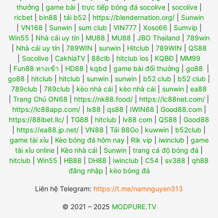
thưởng
|
game bài
|
trực tiếp bóng đá socolive
|
socolive
|
ricbet
|
bin88
|
tải b52
|
https://blendernation.org/
|
Sunwin
|
VN168
|
Sunwin
|
sum club
|
VIN777
|
Xoso66
|
Sumvip
|
Win55
|
Nhà cái uy tín
|
MU88
|
MU88
|
JBO Thailand
|
789win
|
Nhà cái uy tín
|
789WIN
|
sunwin
|
Hitclub
|
789WIN
|
QS88
|
Socolive
|
CakhiaTV
|
88clb
|
hitclub ios
|
KQBĐ
|
MM99
|
Fun88 ทางเข้า
|
HD88
|
kqbd
|
game bài đổi thưởng
|
go88
|
go88
|
hitclub
|
hitclub
|
sunwin
|
sunwin
|
b52 club
|
b52 club
|
789club
|
789club
|
kèo nhà cái
|
kèo nhà cái
|
sunwin
|
ea88
|
Trang Chủ ON68
|
https://nk88.food/
|
https://lc88net.com/
|
https://lc88app.com/
|
lx88
|
qs88
|
IWIN68
|
Good88.com
|
https://88ibet.llc/
|
TG88
|
hitclub
|
lv88 com
|
QS88
|
Good88
|
https://ea88.jp.net/
|
VN88
|
Tải 88Go
|
kuwwin
|
b52club
|
game tài xỉu
|
Kèo bóng đá hôm nay
|
Rik vip
|
iwinclub
|
game
tài xỉu online
|
Kèo nhà cái
|
Sunwin
|
trang cá độ bóng đá
|
hitclub
|
Win55
|
HB88
|
DH88
|
iwinclub
|
C54
|
sv388
|
qh88
đăng nhập
|
kèo bóng đá
Liên hệ Telegram:
https://t.me/namnguyen313
© 2021 – 2025
MODPURE.TV