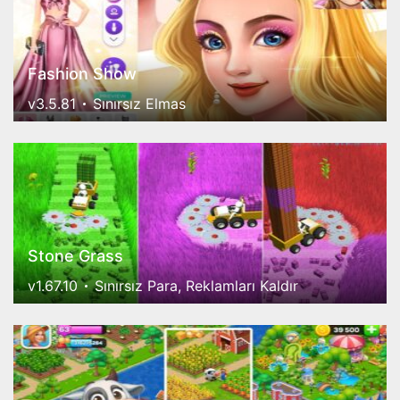
Fashion Show
v3.5.81
Sınırsız Elmas
Stone Grass
v1.67.10
Sınırsız Para, Reklamları Kaldır