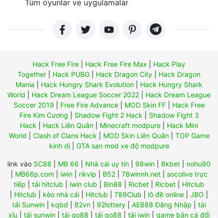
Tüm oyunlar ve uygulamalar
Hack Free Fire
|
Hack Free Fire Max
|
Hack Play
Together
|
Hack PUBG
|
Hack Dragon City
|
Hack Dragon
Mania
|
Hack Hungry Shark Evolution
|
Hack Hungry Shark
World
|
Hack Dream League Soccer 2022
|
Hack Dream League
Soccer 2019
|
Free Fire Advance
|
MOD Skin FF
|
Hack Free
Fire Kim Cương
|
Shadow Fight 2 Hack
|
Shadow Fight 3
Hack
|
Hack Liên Quân
|
Minecraft modpure
|
Hack Mini
World
|
Clash of Clans Hack
|
MOD Skin Liên Quân
|
TOP Game
kinh dị
|
GTA san mod xe độ modpure
link vào
SC88
|
MB 66
|
Nhà cái uy tín
|
98win
|
8kbet
|
nohu90
|
MB66p.com
|
iwin
|
rikvip
|
B52
|
78winnh.net
|
socolive trực
tiếp
|
tải hitclub
|
iwin club
|
Bin88
|
Ricbet
|
Ricbet
|
Hitclub
|
Hitclub
|
kèo nhà cái
|
Hitclub
|
789Club
|
lô đề online
|
JBO
|
tải Sunwin
|
kqbd
|
82vn
|
92lottery
|
AE888 Đăng Nhập
|
tài
xỉu
|
tải sunwin
|
tải go88
|
tải go88
|
tải iwin
|
game bắn cá đổi