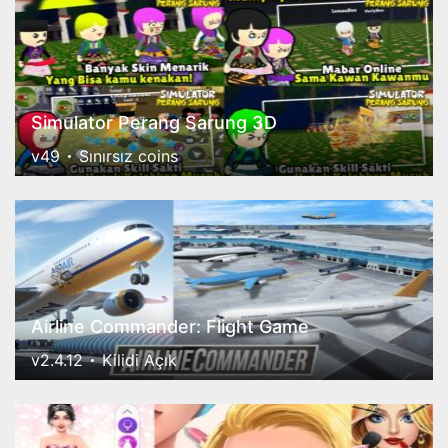
Simulator Perang Sarung 3D
v49
Sınırsız coins
Airline Commander: Flight Game
v2.4.12
Kilidi Açık