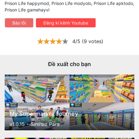
Prison Life happymod, Prison Life modyolo, Prison Life apktodo,
Prison Life gamehayvl
Báo lỗi
Đăng kí kênh Youtube
4/5 (9 votes)
Đề xuất cho bạn
My Supermarket Journey
v1.0.15
Sınırsız Para