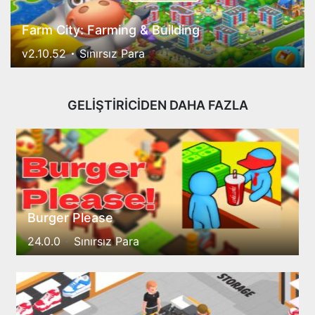
Farm City: Farming & Building
v2.10.52
Sınırsız Para
GELİŞTİRİCİDEN DAHA FAZLA
Burger Please
24.0.0
Sınırsız Para