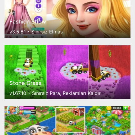
Fashion Show
v3.5.81
Sınırsız Elmas
Stone Grass
v1.67.10
Sınırsız Para, Reklamları Kaldır