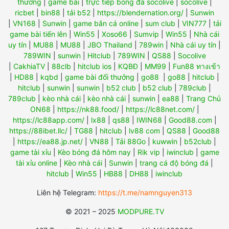
thưởng
|
game bài
|
trực tiếp bóng đá socolive
|
socolive
|
ricbet
|
bin88
|
tải b52
|
https://blendernation.org/
|
Sunwin
|
VN168
|
Sunwin
|
game bắn cá online
|
sum club
|
VIN777
|
tải
game bài tiến lên
|
Win55
|
Xoso66
|
Sumvip
|
Win55
|
Nhà cái
uy tín
|
MU88
|
MU88
|
JBO Thailand
|
789win
|
Nhà cái uy tín
|
789WIN
|
sunwin
|
Hitclub
|
789WIN
|
QS88
|
Socolive
|
CakhiaTV
|
88clb
|
hitclub ios
|
KQBĐ
|
MM99
|
Fun88 ทางเข้า
|
HD88
|
kqbd
|
game bài đổi thưởng
|
go88
|
go88
|
hitclub
|
hitclub
|
sunwin
|
sunwin
|
b52 club
|
b52 club
|
789club
|
789club
|
kèo nhà cái
|
kèo nhà cái
|
sunwin
|
ea88
|
Trang Chủ
ON68
|
https://nk88.food/
|
https://lc88net.com/
|
https://lc88app.com/
|
lx88
|
qs88
|
IWIN68
|
Good88.com
|
https://88ibet.llc/
|
TG88
|
hitclub
|
lv88 com
|
QS88
|
Good88
|
https://ea88.jp.net/
|
VN88
|
Tải 88Go
|
kuwwin
|
b52club
|
game tài xỉu
|
Kèo bóng đá hôm nay
|
Rik vip
|
iwinclub
|
game
tài xỉu online
|
Kèo nhà cái
|
Sunwin
|
trang cá độ bóng đá
|
hitclub
|
Win55
|
HB88
|
DH88
|
iwinclub
Liên hệ Telegram:
https://t.me/namnguyen313
© 2021 – 2025
MODPURE.TV