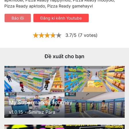
Pizza Ready apktodo, Pizza Ready gamehayvl
Báo lỗi
Đăng kí kênh Youtube
3.7/5 (7 votes)
Đề xuất cho bạn
My Supermarket Journey
v1.0.15
Sınırsız Para