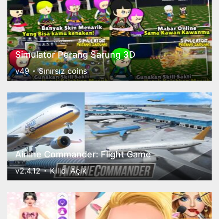
Simulator Perang Sarung 3D
v49
Sınırsız coins
Airline Commander: Flight Game
v2.4.12
Kilidi Açık