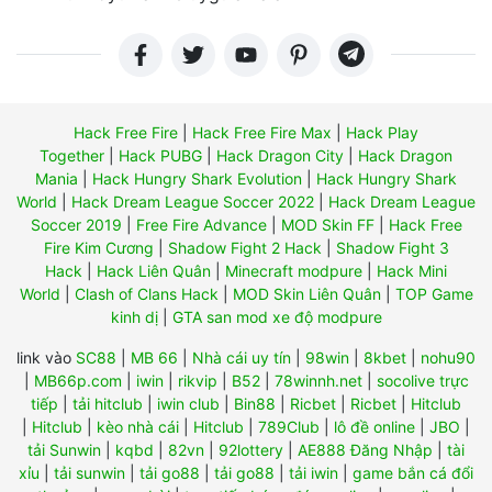
Hack Free Fire
|
Hack Free Fire Max
|
Hack Play
Together
|
Hack PUBG
|
Hack Dragon City
|
Hack Dragon
Mania
|
Hack Hungry Shark Evolution
|
Hack Hungry Shark
World
|
Hack Dream League Soccer 2022
|
Hack Dream League
Soccer 2019
|
Free Fire Advance
|
MOD Skin FF
|
Hack Free
Fire Kim Cương
|
Shadow Fight 2 Hack
|
Shadow Fight 3
Hack
|
Hack Liên Quân
|
Minecraft modpure
|
Hack Mini
World
|
Clash of Clans Hack
|
MOD Skin Liên Quân
|
TOP Game
kinh dị
|
GTA san mod xe độ modpure
link vào
SC88
|
MB 66
|
Nhà cái uy tín
|
98win
|
8kbet
|
nohu90
|
MB66p.com
|
iwin
|
rikvip
|
B52
|
78winnh.net
|
socolive trực
tiếp
|
tải hitclub
|
iwin club
|
Bin88
|
Ricbet
|
Ricbet
|
Hitclub
|
Hitclub
|
kèo nhà cái
|
Hitclub
|
789Club
|
lô đề online
|
JBO
|
tải Sunwin
|
kqbd
|
82vn
|
92lottery
|
AE888 Đăng Nhập
|
tài
xỉu
|
tải sunwin
|
tải go88
|
tải go88
|
tải iwin
|
game bắn cá đổi