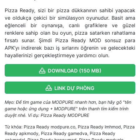
Pizza Ready, sizi bir pizza dükkanının sahibi yapacak
ve oldukça çekici bir simülasyon oyunudur. Basit ama
eğlenceli bir oynanışa, canlı grafiklere ve güzel
renklere sahip olan bu oyun, pizza satarken rahatlama
fırsatı sunar. Şimdi Pizza Ready MOD sonsuz para
APK’yı indirerek bazı iş sırlarını öğrenin ve gelecekteki
hayallerinizi gerçekleştirmeye yardımcı olun.
DOWNLOAD (150 MB)
LINK DỰ PHÒNG
Mẹo: Để tìm game của MODPURE nhanh hơn, bạn hãy gõ "tên
game hoặc ứng dụng + MODPURE" trên thanh tìm kiếm trình
duyệt nhé. Ví dụ: Pizza Ready MODPURE
Từ khóa: Pizza Ready modpure.co, Pizza Ready lmhmod, Pizza
Ready apkmody, Pizza Ready gamedva, Pizza Ready
apkmodel, Pizza Ready happymod, Pizza Ready modyolo,