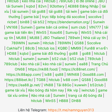
|
Hitclub
|
kèo nhà cái
|
Hitclub
|
789Club
|
lô đề online
|
JBO
|
tải Sunwin
|
kqbd
|
82vn
|
92lottery
|
AE888 Đăng Nhập
|
tài
xỉu
|
tải sunwin
|
tải go88
|
tải go88
|
tải iwin
|
game bắn cá đổi
thưởng
|
game bài
|
trực tiếp bóng đá socolive
|
socolive
|
ricbet
|
bin88
|
tải b52
|
https://blendernation.org/
|
Sunwin
|
VN168
|
Sunwin
|
game bắn cá online
|
sum club
|
VIN777
|
tải
game bài tiến lên
|
Win55
|
Xoso66
|
Sumvip
|
Win55
|
Nhà cái
uy tín
|
MU88
|
MU88
|
JBO Thailand
|
789win
|
Nhà cái uy tín
|
789WIN
|
sunwin
|
Hitclub
|
789WIN
|
QS88
|
Socolive
|
CakhiaTV
|
88clb
|
hitclub ios
|
KQBĐ
|
MM99
|
Fun88 ทางเข้า
|
HD88
|
kqbd
|
game bài đổi thưởng
|
go88
|
go88
|
hitclub
|
hitclub
|
sunwin
|
sunwin
|
b52 club
|
b52 club
|
789club
|
789club
|
kèo nhà cái
|
kèo nhà cái
|
sunwin
|
ea88
|
Trang Chủ
ON68
|
https://nk88.food/
|
https://lc88net.com/
|
https://lc88app.com/
|
lx88
|
qs88
|
IWIN68
|
Good88.com
|
https://88ibet.llc/
|
TG88
|
hitclub
|
lv88 com
|
QS88
|
Good88
|
https://ea88.jp.net/
|
VN88
|
Tải 88Go
|
kuwwin
|
b52club
|
game tài xỉu
|
Kèo bóng đá hôm nay
|
Rik vip
|
iwinclub
|
game
tài xỉu online
|
Kèo nhà cái
|
Sunwin
|
trang cá độ bóng đá
|
hitclub
|
Win55
|
HB88
|
DH88
Liên hệ Telegram:
https://t.me/namnguyen313