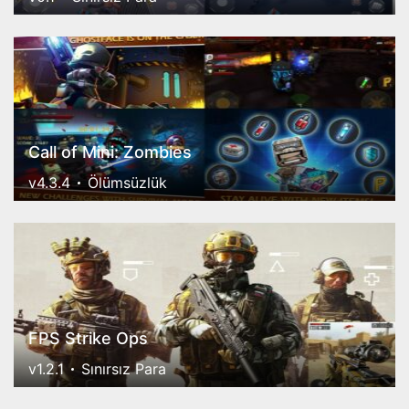
Call of Mini: Zombies
v4.3.4
Ölümsüzlük
FPS Strike Ops
v1.2.1
Sınırsız Para