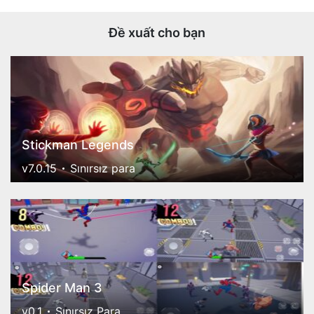
Đề xuất cho bạn
Stickman Legends
v7.0.15
Sınırsız para
Spider Man 3
v0.1
Sınırsız Para