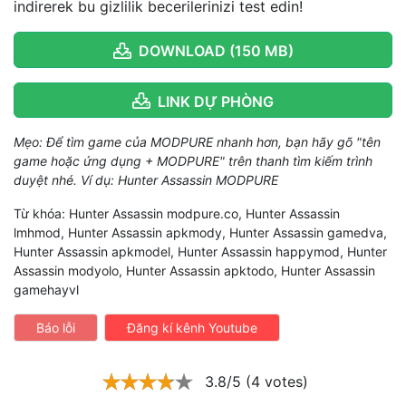
indirerek bu gizlilik becerilerinizi test edin!
DOWNLOAD (150 MB)
LINK DỰ PHÒNG
Mẹo: Để tìm game của MODPURE nhanh hơn, bạn hãy gõ "tên
game hoặc ứng dụng + MODPURE" trên thanh tìm kiếm trình
duyệt nhé. Ví dụ: Hunter Assassin MODPURE
Từ khóa: Hunter Assassin modpure.co, Hunter Assassin
lmhmod, Hunter Assassin apkmody, Hunter Assassin gamedva,
Hunter Assassin apkmodel, Hunter Assassin happymod, Hunter
Assassin modyolo, Hunter Assassin apktodo, Hunter Assassin
gamehayvl
Báo lỗi
Đăng kí kênh Youtube
3.8/5 (4 votes)