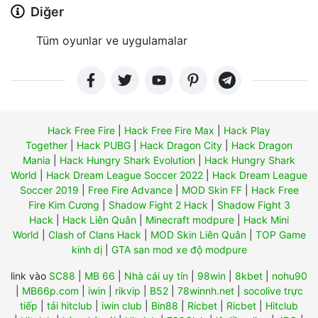
Diğer
Tüm oyunlar ve uygulamalar
Hack Free Fire
|
Hack Free Fire Max
|
Hack Play
Together
|
Hack PUBG
|
Hack Dragon City
|
Hack Dragon
Mania
|
Hack Hungry Shark Evolution
|
Hack Hungry Shark
World
|
Hack Dream League Soccer 2022
|
Hack Dream League
Soccer 2019
|
Free Fire Advance
|
MOD Skin FF
|
Hack Free
Fire Kim Cương
|
Shadow Fight 2 Hack
|
Shadow Fight 3
Hack
|
Hack Liên Quân
|
Minecraft modpure
|
Hack Mini
World
|
Clash of Clans Hack
|
MOD Skin Liên Quân
|
TOP Game
kinh dị
|
GTA san mod xe độ modpure
link vào
SC88
|
MB 66
|
Nhà cái uy tín
|
98win
|
8kbet
|
nohu90
|
MB66p.com
|
iwin
|
rikvip
|
B52
|
78winnh.net
|
socolive trực
tiếp
|
tải hitclub
|
iwin club
|
Bin88
|
Ricbet
|
Ricbet
|
Hitclub