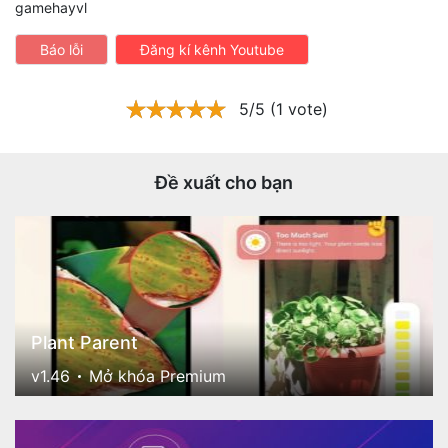
gamehayvl
Báo lỗi
Đăng kí kênh Youtube
5/5 (1 vote)
Đề xuất cho bạn
Plant Parent
v1.46
Mở khóa Premium