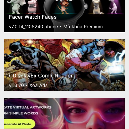
Facer Watch Faces
v7.0.14_1105240.phone
Mở khóa Premium
CDisplayEx Comic Reader
v1.3.70
Xóa Ads