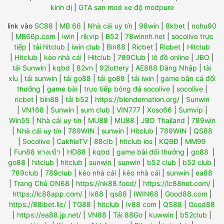
kinh dị
|
GTA san mod xe độ modpure
link vào
SC88
|
MB 66
|
Nhà cái uy tín
|
98win
|
8kbet
|
nohu90
|
MB66p.com
|
iwin
|
rikvip
|
B52
|
78winnh.net
|
socolive trực
tiếp
|
tải hitclub
|
iwin club
|
Bin88
|
Ricbet
|
Ricbet
|
Hitclub
|
Hitclub
|
kèo nhà cái
|
Hitclub
|
789Club
|
lô đề online
|
JBO
|
tải Sunwin
|
kqbd
|
82vn
|
92lottery
|
AE888 Đăng Nhập
|
tài
xỉu
|
tải sunwin
|
tải go88
|
tải go88
|
tải iwin
|
game bắn cá đổi
thưởng
|
game bài
|
trực tiếp bóng đá socolive
|
socolive
|
ricbet
|
bin88
|
tải b52
|
https://blendernation.org/
|
Sunwin
|
VN168
|
Sunwin
|
sum club
|
VIN777
|
Xoso66
|
Sumvip
|
Win55
|
Nhà cái uy tín
|
MU88
|
MU88
|
JBO Thailand
|
789win
|
Nhà cái uy tín
|
789WIN
|
sunwin
|
Hitclub
|
789WIN
|
QS88
|
Socolive
|
CakhiaTV
|
88clb
|
hitclub ios
|
KQBĐ
|
MM99
|
Fun88 ทางเข้า
|
HD88
|
kqbd
|
game bài đổi thưởng
|
go88
|
go88
|
hitclub
|
hitclub
|
sunwin
|
sunwin
|
b52 club
|
b52 club
|
789club
|
789club
|
kèo nhà cái
|
kèo nhà cái
|
sunwin
|
ea88
|
Trang Chủ ON68
|
https://nk88.food/
|
https://lc88net.com/
|
https://lc88app.com/
|
lx88
|
qs88
|
IWIN68
|
Good88.com
|
https://88ibet.llc/
|
TG88
|
hitclub
|
lv88 com
|
QS88
|
Good88
|
https://ea88.jp.net/
|
VN88
|
Tải 88Go
|
kuwwin
|
b52club
|