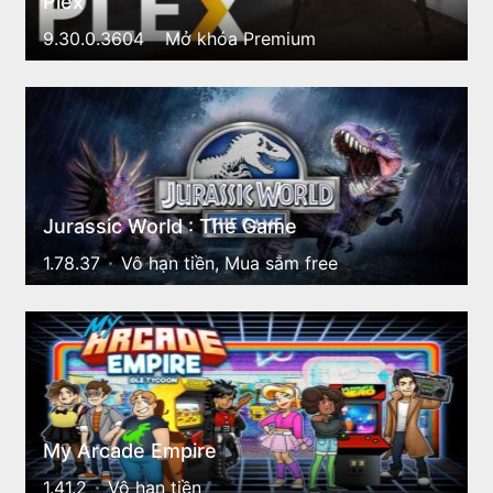
Plex
9.30.0.3604
Mở khóa Premium
Jurassic World : The Game
1.78.37
Vô hạn tiền, Mua sắm free
My Arcade Empire
1.41.2
Vô hạn tiền