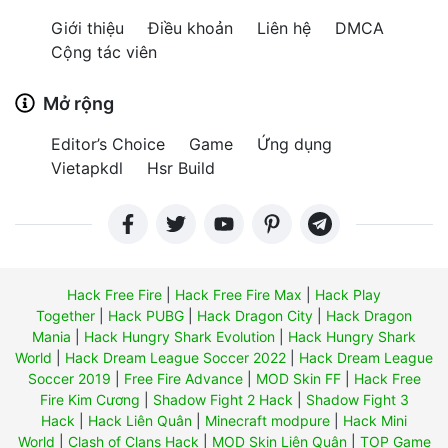
Giới thiệu
Điều khoản
Liên hệ
DMCA
Cộng tác viên
Mở rộng
Editor’s Choice
Game
Ứng dụng
Vietapkdl
Hsr Build
Hack Free Fire
|
Hack Free Fire Max
|
Hack Play
Together
|
Hack PUBG
|
Hack Dragon City
|
Hack Dragon
Mania
|
Hack Hungry Shark Evolution
|
Hack Hungry Shark
World
|
Hack Dream League Soccer 2022
|
Hack Dream League
Soccer 2019
|
Free Fire Advance
|
MOD Skin FF
|
Hack Free
Fire Kim Cương
|
Shadow Fight 2 Hack
|
Shadow Fight 3
Hack
|
Hack Liên Quân
|
Minecraft modpure
|
Hack Mini
World
|
Clash of Clans Hack
|
MOD Skin Liên Quân
|
TOP Game