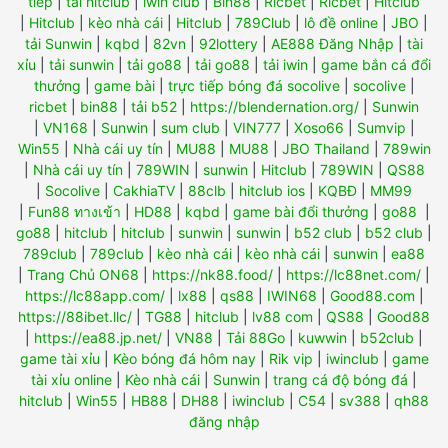
tiếp
|
tải hitclub
|
iwin club
|
Bin88
|
Ricbet
|
Ricbet
|
Hitclub
|
Hitclub
|
kèo nhà cái
|
Hitclub
|
789Club
|
lô đề online
|
JBO
|
tải Sunwin
|
kqbd
|
82vn
|
92lottery
|
AE888 Đăng Nhập
|
tài
xỉu
|
tải sunwin
|
tải go88
|
tải go88
|
tải iwin
|
game bắn cá đổi
thưởng
|
game bài
|
trực tiếp bóng đá socolive
|
socolive
|
ricbet
|
bin88
|
tải b52
|
https://blendernation.org/
|
Sunwin
|
VN168
|
Sunwin
|
sum club
|
VIN777
|
Xoso66
|
Sumvip
|
Win55
|
Nhà cái uy tín
|
MU88
|
MU88
|
JBO Thailand
|
789win
|
Nhà cái uy tín
|
789WIN
|
sunwin
|
Hitclub
|
789WIN
|
QS88
|
Socolive
|
CakhiaTV
|
88clb
|
hitclub ios
|
KQBĐ
|
MM99
|
Fun88 ทางเข้า
|
HD88
|
kqbd
|
game bài đổi thưởng
|
go88
|
go88
|
hitclub
|
hitclub
|
sunwin
|
sunwin
|
b52 club
|
b52 club
|
789club
|
789club
|
kèo nhà cái
|
kèo nhà cái
|
sunwin
|
ea88
|
Trang Chủ ON68
|
https://nk88.food/
|
https://lc88net.com/
|
https://lc88app.com/
|
lx88
|
qs88
|
IWIN68
|
Good88.com
|
https://88ibet.llc/
|
TG88
|
hitclub
|
lv88 com
|
QS88
|
Good88
|
https://ea88.jp.net/
|
VN88
|
Tải 88Go
|
kuwwin
|
b52club
|
game tài xỉu
|
Kèo bóng đá hôm nay
|
Rik vip
|
iwinclub
|
game
tài xỉu online
|
Kèo nhà cái
|
Sunwin
|
trang cá độ bóng đá
|
hitclub
|
Win55
|
HB88
|
DH88
|
iwinclub
|
C54
|
sv388
|
qh88
đăng nhập