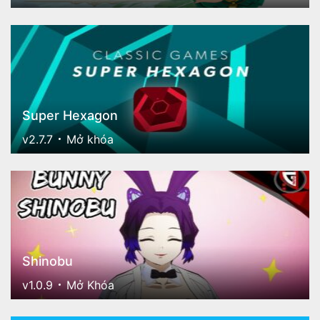
Super Hexagon
v2.7.7
Mở khóa
Shinobu
v1.0.9
Mở Khóa