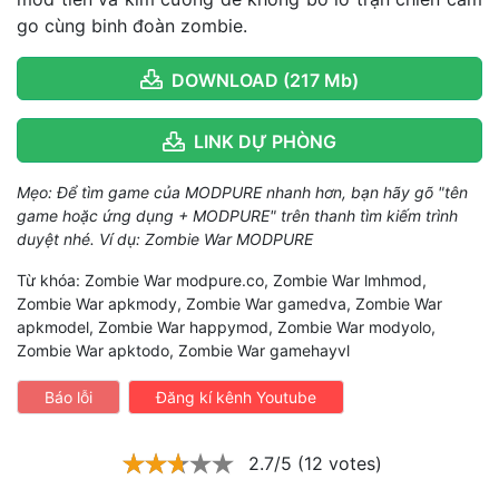
go cùng binh đoàn zombie.
DOWNLOAD (217 Mb)
LINK DỰ PHÒNG
Mẹo: Để tìm game của MODPURE nhanh hơn, bạn hãy gõ "tên
game hoặc ứng dụng + MODPURE" trên thanh tìm kiếm trình
duyệt nhé. Ví dụ: Zombie War MODPURE
Từ khóa: Zombie War modpure.co, Zombie War lmhmod,
Zombie War apkmody, Zombie War gamedva, Zombie War
apkmodel, Zombie War happymod, Zombie War modyolo,
Zombie War apktodo, Zombie War gamehayvl
Báo lỗi
Đăng kí kênh Youtube
2.7/5 (12 votes)