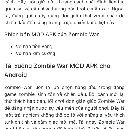
vánh. Hãy luôn giữ một khoảng cách nhất định, liên tục
quan sát và cân nhắc hướng bắn thật chuẩn xác. Ngoài
ra, đừng quên xây dựng đội quân thật vững chắc để
chiến đấu đến cùng trong cuộc chiến khốc liệt này.
Phiên bản MOD APK của Zombie War
Vô hạn tiền vàng
Vô hạn kim cương
Tải xuống Zombie War MOD APK cho
Android
Zombie War luôn là lựa chọn hàng đầu trong dòng
game zombie, sinh tồn và chiến đấu. Bối cảnh mới lạ,
thử thách hấp dẫn, lối chơi đơn giản giúp Zombie War
dễ dàng nhận được sự yêu mến của người chơi. Đây là
một trải nghiệm không thể bỏ lỡ với những ai yêu thích
sự kịch tính và cảm giác mới mẻ. Tải ngay Zombie War
mod tiền và kim cương để không bỏ lỡ trận chiến cam