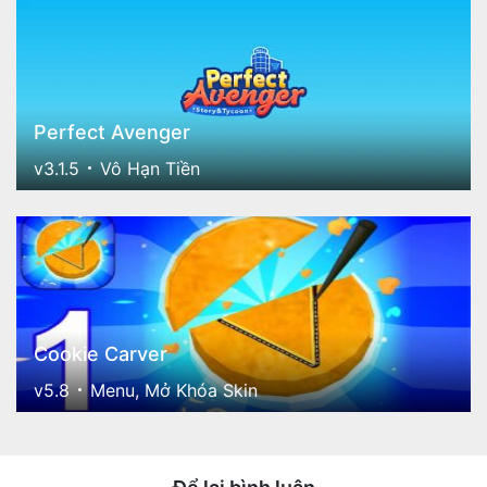
Perfect Avenger
v3.1.5
Vô Hạn Tiền
Cookie Carver
v5.8
Menu, Mở Khóa Skin