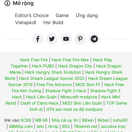
Mở rộng
Editor’s Choice
Game
Ứng dụng
Vietapkdl
Hsr Build
Hack Free Fire
|
Hack Free Fire Max
|
Hack Play
Together
|
Hack PUBG
|
Hack Dragon City
|
Hack Dragon
Mania
|
Hack Hungry Shark Evolution
|
Hack Hungry Shark
World
|
Hack Dream League Soccer 2022
|
Hack Dream League
Soccer 2019
|
Free Fire Advance
|
MOD Skin FF
|
Hack Free
Fire Kim Cương
|
Shadow Fight 2 Hack
|
Shadow Fight 3
Hack
|
Hack Liên Quân
|
Minecraft modpure
|
Hack Mini
World
|
Clash of Clans Hack
|
MOD Skin Liên Quân
|
TOP Game
kinh dị
|
GTA san mod xe độ modpure
link vào
SC88
|
MB 66
|
Nhà cái uy tín
|
98win
|
8kbet
|
nohu90
|
MB66p.com
|
iwin
|
rikvip
|
B52
|
78winnh.net
|
socolive trực