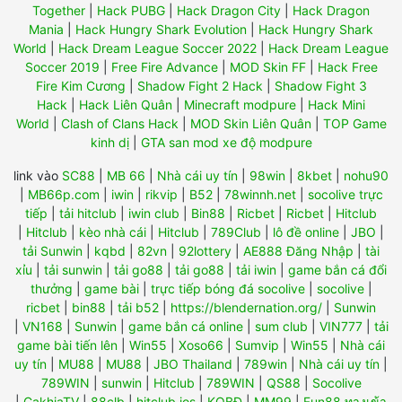
Together
|
Hack PUBG
|
Hack Dragon City
|
Hack Dragon
Mania
|
Hack Hungry Shark Evolution
|
Hack Hungry Shark
World
|
Hack Dream League Soccer 2022
|
Hack Dream League
Soccer 2019
|
Free Fire Advance
|
MOD Skin FF
|
Hack Free
Fire Kim Cương
|
Shadow Fight 2 Hack
|
Shadow Fight 3
Hack
|
Hack Liên Quân
|
Minecraft modpure
|
Hack Mini
World
|
Clash of Clans Hack
|
MOD Skin Liên Quân
|
TOP Game
kinh dị
|
GTA san mod xe độ modpure
link vào
SC88
|
MB 66
|
Nhà cái uy tín
|
98win
|
8kbet
|
nohu90
|
MB66p.com
|
iwin
|
rikvip
|
B52
|
78winnh.net
|
socolive trực
tiếp
|
tải hitclub
|
iwin club
|
Bin88
|
Ricbet
|
Ricbet
|
Hitclub
|
Hitclub
|
kèo nhà cái
|
Hitclub
|
789Club
|
lô đề online
|
JBO
|
tải Sunwin
|
kqbd
|
82vn
|
92lottery
|
AE888 Đăng Nhập
|
tài
xỉu
|
tải sunwin
|
tải go88
|
tải go88
|
tải iwin
|
game bắn cá đổi
thưởng
|
game bài
|
trực tiếp bóng đá socolive
|
socolive
|
ricbet
|
bin88
|
tải b52
|
https://blendernation.org/
|
Sunwin
|
VN168
|
Sunwin
|
game bắn cá online
|
sum club
|
VIN777
|
tải
game bài tiến lên
|
Win55
|
Xoso66
|
Sumvip
|
Win55
|
Nhà cái
uy tín
|
MU88
|
MU88
|
JBO Thailand
|
789win
|
Nhà cái uy tín
|
789WIN
|
sunwin
|
Hitclub
|
789WIN
|
QS88
|
Socolive
|
CakhiaTV
|
88clb
|
hitclub ios
|
KQBĐ
|
MM99
|
Fun88 ทางเข้า