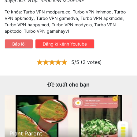
duyệt nhé. Ví dụ: Turbo VPN MODPURE
Từ khóa: Turbo VPN modpure.co, Turbo VPN lmhmod, Turbo
VPN apkmody, Turbo VPN gamedva, Turbo VPN apkmodel,
Turbo VPN happymod, Turbo VPN modyolo, Turbo VPN
apktodo, Turbo VPN gamehayvl
Báo lỗi
Đăng kí kênh Youtube
5/5 (2 votes)
Đề xuất cho bạn
Plant Parent