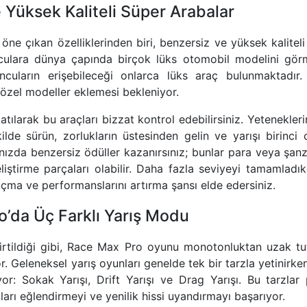
 Yüksek Kaliteli Süper Arabalar
ne çıkan özelliklerinden biri, benzersiz ve yüksek kaliteli 
yunculara dünya çapında birçok lüks otomobil modelini gö
uncuların erişebileceği onlarca lüks araç bulunmaktadır.
özel modeller eklemesi bekleniyor.
ılarak bu araçları bizzat kontrol edebilirsiniz. Yeteneklerin
ilde sürün, zorlukların üstesinden gelin ve yarışı birinci
ınızda benzersiz ödüller kazanırsınız; bunlar para veya şanz
eliştirme parçaları olabilir. Daha fazla seviyeyi tamamladık
 açma ve performanslarını artırma şansı elde edersiniz.
’da Üç Farklı Yarış Modu
rtildiği gibi, Race Max Pro oyunu monotonluktan uzak tut
. Geleneksel yarış oyunları genelde tek bir tarzla yetinirk
r: Sokak Yarışı, Drift Yarışı ve Drag Yarışı. Bu tarzlar p
arı eğlendirmeyi ve yenilik hissi uyandırmayı başarıyor.