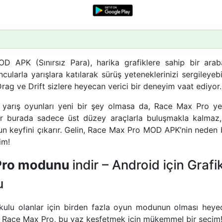
 APK (Sınırsız Para), harika grafiklere sahip bir araba
ularla yarışlara katılarak sürüş yeteneklerinizi sergileyebi
rag ve Drift sizlere heyecan verici bir deneyim vaat ediyor.
in yarış oyunları yeni bir şey olmasa da, Race Max Pro y
ar burada sadece üst düzey araçlarla buluşmakla kalmaz
un keyfini çıkarır. Gelin, Race Max Pro MOD APK’nin neden b
im!
Pro modunu
indir – Android için Grafi
u
kulu olanlar için birden fazla oyun modunun olması heyecan
ip Race Max Pro, bu yaz keşfetmek için mükemmel bir seçim