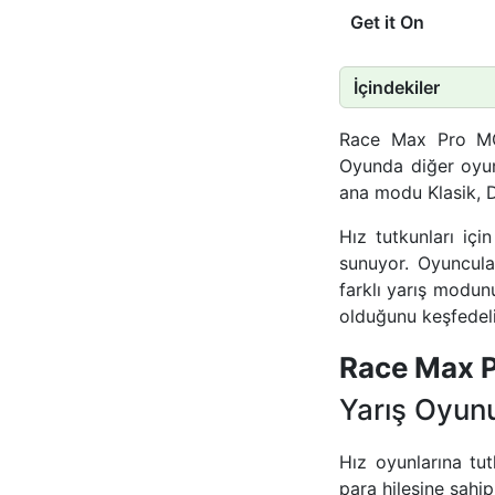
Get it On
İçindekiler
Race Max Pro MOD
Oyunda diğer oyunc
ana modu Klasik, D
Hız tutkunları iç
sunuyor. Oyuncul
farklı yarış modun
olduğunu keşfedel
Race Max 
Yarış Oyun
Hız oyunlarına tut
para hilesine sah