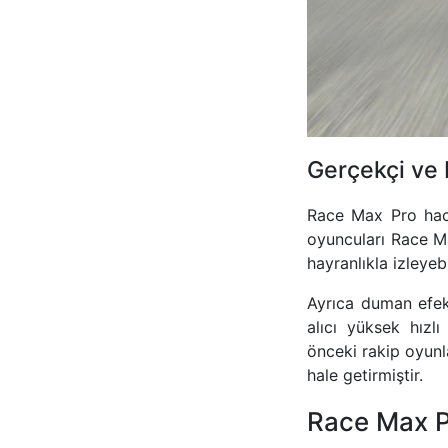
Gerçekçi ve 
Race Max Pro hack,
oyuncuları Race Ma
hayranlıkla izleyebi
Ayrıca duman efekt
alıcı yüksek hızl
önceki rakip oyunla
hale getirmiştir.
Race Max 