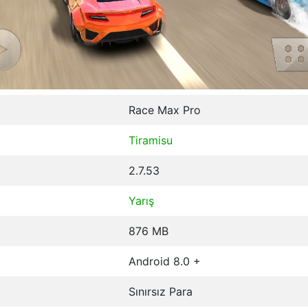
Race Max Pro
Tiramisu
2.7.53
Yarış
876 MB
Android 8.0 +
Sınırsız Para