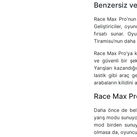
Benzersiz ve
Race Max Pro’nun ö
Geliştiriciler, o
fırsatı sunar. Oy
Tiramisu’nun daha 
Race Max Pro’ya kat
ve güvenli bir şek
Yarışları kazandığ
lastik gibi araç g
arabaların kilidini
Race Max Pro
Daha önce de beli
yarış modu sunuyor
mod birden sunuyo
olmasa da, oyuncul