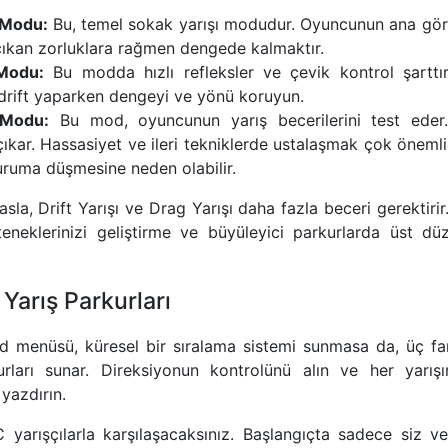
 Modu:
Bu, temel sokak yarışı modudur. Oyuncunun ana göre
çıkan zorluklara rağmen dengede kalmaktır.
 Modu:
Bu modda hızlı refleksler ve çevik kontrol şarttır.
 drift yaparken dengeyi ve yönü koruyun.
 Modu:
Bu mod, oyuncunun yarış becerilerini test ede
ar. Hassasiyet ve ileri tekniklerde ustalaşmak çok önemlid
uruma düşmesine neden olabilir.
asla, Drift Yarışı ve Drag Yarışı daha fazla beceri gerektiri
neklerinizi geliştirme ve büyüleyici parkurlarda üst dü
Yarış Parkurları
menüsü, küresel bir sıralama sistemi sunmasa da, üç fa
rları sunar. Direksiyonun kontrolünü alın ve her yarış
yazdırın.
yarışçılarla karşılaşacaksınız. Başlangıçta sadece siz ve