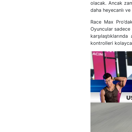
olacak. Ancak zam
daha heyecanlı ve i
Race Max Pro’daki
Oyuncular sadece yö
karşılaştıklarınd
kontrolleri kolayca