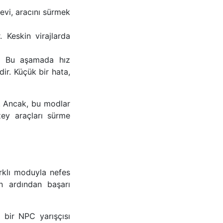
vi, aracını sürmek
 Keskin virajlarda
r. Bu aşamada hız
ir. Küçük bir hata,
r. Ancak, bu modlar
zey araçları sürme
rklı moduyla nefes
ın ardından başarı
 bir NPC yarışçısı