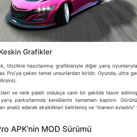
Keskin Grafikler
 titizlikle hazırlanmış grafikleriyle diğer yarış oyunlarıyl
x Pro’ya çeken temel unsurlardan biridir. Oyunda, ultra ger
lirsiniz.
leri ve renk paleti oldukça canlı bir şekilde tasvir edilmiş
ı yarış parkurlarında kendilerini tamamen kaptırır. Görün
rı analiz ederek eksiklikleri belirlemiş ve “manevi evladını” y
Pro APK’nin MOD Sürümü