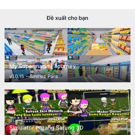
Đề xuất cho bạn
My Supermarket Journey
v1.0.15
Sınırsız Para
Simulator Perang Sarung 3D