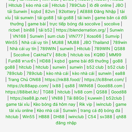
|
Hitclub
|
kèo nhà cái
|
Hitclub
|
789Club
|
lô đề online
|
JBO
|
tải Sunwin
|
kqbd
|
82vn
|
92lottery
|
AE888 Đăng Nhập
|
tài
xỉu
|
tải sunwin
|
tải go88
|
tải go88
|
tải iwin
|
game bắn cá đổi
thưởng
|
game bài
|
trực tiếp bóng đá socolive
|
socolive
|
ricbet
|
bin88
|
tải b52
|
https://blendernation.org/
|
Sunwin
|
VN168
|
Sunwin
|
sum club
|
VIN777
|
Xoso66
|
Sumvip
|
Win55
|
Nhà cái uy tín
|
MU88
|
MU88
|
JBO Thailand
|
789win
|
Nhà cái uy tín
|
789WIN
|
sunwin
|
Hitclub
|
789WIN
|
QS88
|
Socolive
|
CakhiaTV
|
88clb
|
hitclub ios
|
KQBĐ
|
MM99
|
Fun88 ทางเข้า
|
HD88
|
kqbd
|
game bài đổi thưởng
|
go88
|
go88
|
hitclub
|
hitclub
|
sunwin
|
sunwin
|
b52 club
|
b52 club
|
789club
|
789club
|
kèo nhà cái
|
kèo nhà cái
|
sunwin
|
ea88
|
Trang Chủ ON68
|
https://nk88.food/
|
https://lc88net.com/
|
https://lc88app.com/
|
lx88
|
qs88
|
IWIN68
|
Good88.com
|
https://88ibet.llc/
|
TG88
|
hitclub
|
lv88 com
|
QS88
|
Good88
|
https://ea88.jp.net/
|
VN88
|
Tải 88Go
|
kuwwin
|
b52club
|
game tài xỉu
|
Kèo bóng đá hôm nay
|
Rik vip
|
iwinclub
|
game
tài xỉu online
|
Kèo nhà cái
|
Sunwin
|
trang cá độ bóng đá
|
hitclub
|
Win55
|
HB88
|
DH88
|
iwinclub
|
C54
|
sv388
|
qh88
đăng nhập