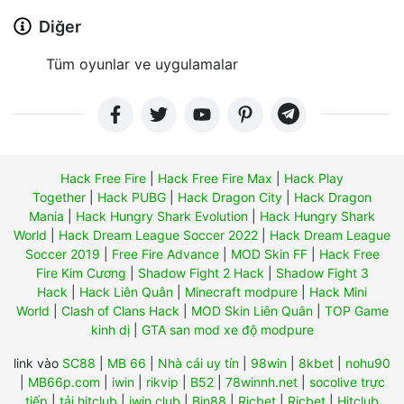
Diğer
Tüm oyunlar ve uygulamalar
Hack Free Fire
|
Hack Free Fire Max
|
Hack Play
Together
|
Hack PUBG
|
Hack Dragon City
|
Hack Dragon
Mania
|
Hack Hungry Shark Evolution
|
Hack Hungry Shark
World
|
Hack Dream League Soccer 2022
|
Hack Dream League
Soccer 2019
|
Free Fire Advance
|
MOD Skin FF
|
Hack Free
Fire Kim Cương
|
Shadow Fight 2 Hack
|
Shadow Fight 3
Hack
|
Hack Liên Quân
|
Minecraft modpure
|
Hack Mini
World
|
Clash of Clans Hack
|
MOD Skin Liên Quân
|
TOP Game
kinh dị
|
GTA san mod xe độ modpure
link vào
SC88
|
MB 66
|
Nhà cái uy tín
|
98win
|
8kbet
|
nohu90
|
MB66p.com
|
iwin
|
rikvip
|
B52
|
78winnh.net
|
socolive trực
tiếp
|
tải hitclub
|
iwin club
|
Bin88
|
Ricbet
|
Ricbet
|
Hitclub