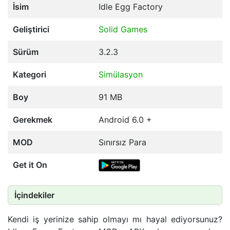
İsim
Idle Egg Factory
Geliştirici
Solid Games
Sürüm
3.2.3
Kategori
Simülasyon
Boy
91 MB
Gerekmek
Android 6.0 +
MOD
Sınırsız Para
Get it On
İçindekiler
Kendi iş yerinize sahip olmayı mı hayal ediyorsunuz?