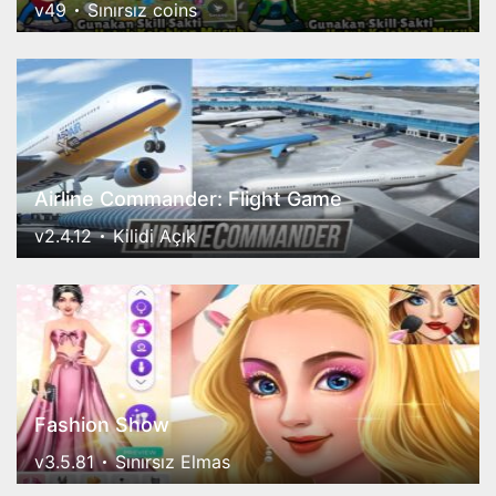
v49
Sınırsız coins
Airline Commander: Flight Game
v2.4.12
Kilidi Açık
Fashion Show
v3.5.81
Sınırsız Elmas