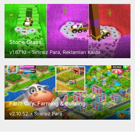
Stone Grass
v1.67.10
Sınırsız Para, Reklamları Kaldır
Farm City: Farming & Building
v2.10.52
Sınırsız Para