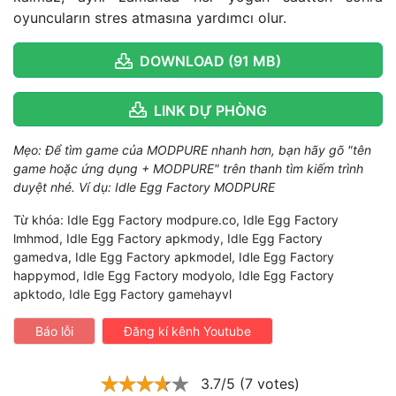
oyuncuların stres atmasına yardımcı olur.
DOWNLOAD (91 MB)
LINK DỰ PHÒNG
Mẹo: Để tìm game của MODPURE nhanh hơn, bạn hãy gõ "tên
game hoặc ứng dụng + MODPURE" trên thanh tìm kiếm trình
duyệt nhé. Ví dụ: Idle Egg Factory MODPURE
Từ khóa: Idle Egg Factory modpure.co, Idle Egg Factory
lmhmod, Idle Egg Factory apkmody, Idle Egg Factory
gamedva, Idle Egg Factory apkmodel, Idle Egg Factory
happymod, Idle Egg Factory modyolo, Idle Egg Factory
apktodo, Idle Egg Factory gamehayvl
Báo lỗi
Đăng kí kênh Youtube
3.7/5 (7 votes)