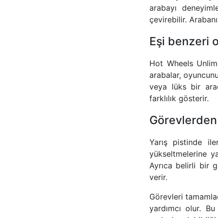
arabayı deneyimley
çevirebilir. Araba
Eşi benzeri 
Hot Wheels Unlimit
arabalar, oyuncunun
veya lüks bir araç
farklılık gösterir.
Görevlerden
Yarış pistinde il
yükseltmelerine 
Ayrıca belirli bi
verir.
Görevleri tamamladı
yardımcı olur. Bu