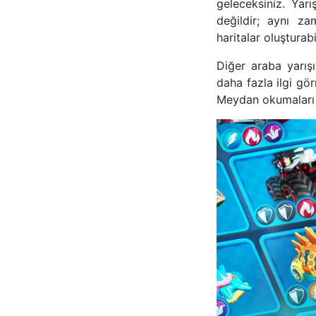
geleceksiniz. Yar
değildir; aynı z
haritalar oluşturabi
Diğer araba yarışı
daha fazla ilgi gö
Meydan okumaları aş