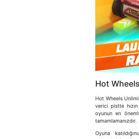
Hot Wheels 
Hot Wheels Unlimit
verici pistte hız
oyunun en önemli 
tamamlamanızdır.
Oyuna katıldığın