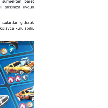
r sürmekten ibaret
i tarzınıza uygun
yunculardan giderek
olayca kurulabilir.