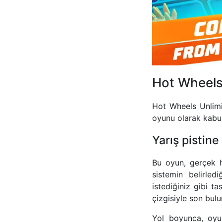
Hot Wheels 
Hot Wheels Unlimit
oyunu olarak kabul
Yarış pistine 
Bu oyun, gerçek ha
sistemin belirled
istediğiniz gibi ta
çizgisiyle son bulur
Yol boyunca, oyun