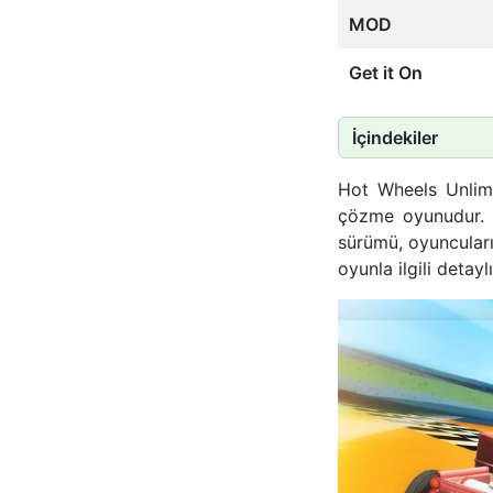
MOD
Get it On
İçindekiler
Hot Wheels Unlimi
çözme oyunudur. Ö
sürümü, oyuncuları
oyunla ilgili detayl