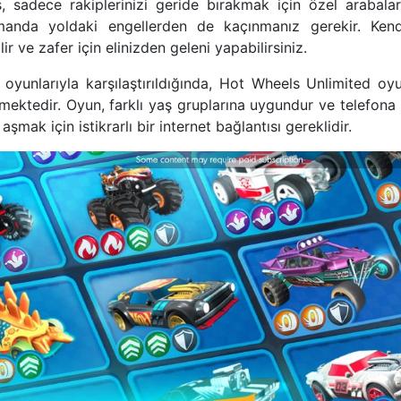
ış, sadece rakiplerinizi geride bırakmak için özel arabala
amanda yoldaki engellerden de kaçınmanız gerekir. Kend
lir ve zafer için elinizden geleni yapabilirsiniz.
 oyunlarıyla karşılaştırıldığında, Hot Wheels Unlimited o
rmektedir. Oyun, farklı yaş gruplarına uygundur ve telefona k
mak için istikrarlı bir internet bağlantısı gereklidir.