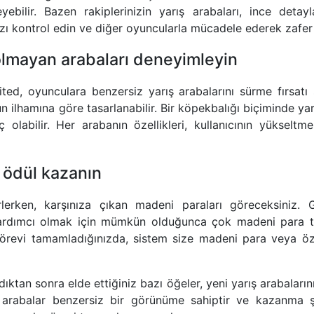
ebilir. Bazen rakiplerinizin yarış arabaları, ince detayl
nızı kontrol edin ve diğer oyuncularla mücadele ederek zafer
olmayan arabaları deneyimleyin
ed, oyunculara benzersiz yarış arabalarını sürme fırsatı 
 ilhamına göre tasarlanabilir. Bir köpekbalığı biçiminde yar
 olabilir. Her arabanın özellikleri, kullanıcının yükseltm
 ödül kazanın
erlerken, karşınıza çıkan madeni paraları göreceksiniz. G
yardımcı olmak için mümkün olduğunca çok madeni para to
r görevi tamamladığınızda, sistem size madeni para veya öz
ktan sonra elde ettiğiniz bazı öğeler, yeni yarış arabaların
 arabalar benzersiz bir görünüme sahiptir ve kazanma şan