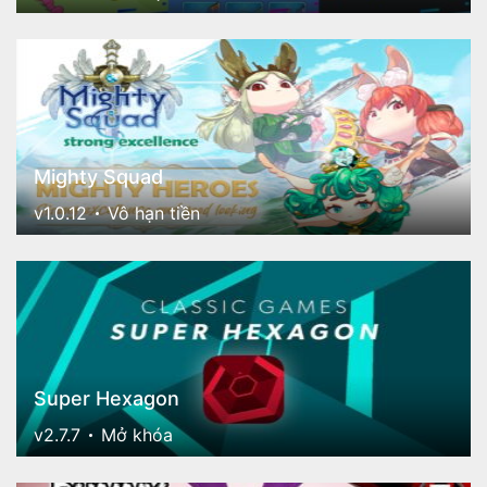
Mighty Squad
v1.0.12
Vô hạn tiền
Super Hexagon
v2.7.7
Mở khóa