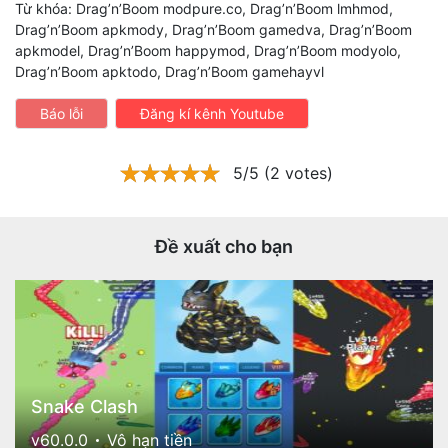
Từ khóa: Drag’n’Boom modpure.co, Drag’n’Boom lmhmod,
Drag’n’Boom apkmody, Drag’n’Boom gamedva, Drag’n’Boom
apkmodel, Drag’n’Boom happymod, Drag’n’Boom modyolo,
Drag’n’Boom apktodo, Drag’n’Boom gamehayvl
Báo lỗi
Đăng kí kênh Youtube
5/5 (2 votes)
Đề xuất cho bạn
Snake Clash
v60.0.0
Vô hạn tiền