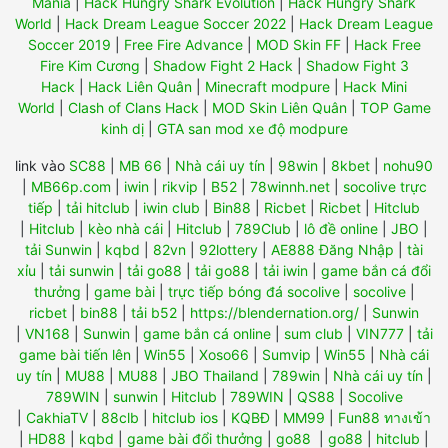
Mania
|
Hack Hungry Shark Evolution
|
Hack Hungry Shark
World
|
Hack Dream League Soccer 2022
|
Hack Dream League
Soccer 2019
|
Free Fire Advance
|
MOD Skin FF
|
Hack Free
Fire Kim Cương
|
Shadow Fight 2 Hack
|
Shadow Fight 3
Hack
|
Hack Liên Quân
|
Minecraft modpure
|
Hack Mini
World
|
Clash of Clans Hack
|
MOD Skin Liên Quân
|
TOP Game
kinh dị
|
GTA san mod xe độ modpure
link vào
SC88
|
MB 66
|
Nhà cái uy tín
|
98win
|
8kbet
|
nohu90
|
MB66p.com
|
iwin
|
rikvip
|
B52
|
78winnh.net
|
socolive trực
tiếp
|
tải hitclub
|
iwin club
|
Bin88
|
Ricbet
|
Ricbet
|
Hitclub
|
Hitclub
|
kèo nhà cái
|
Hitclub
|
789Club
|
lô đề online
|
JBO
|
tải Sunwin
|
kqbd
|
82vn
|
92lottery
|
AE888 Đăng Nhập
|
tài
xỉu
|
tải sunwin
|
tải go88
|
tải go88
|
tải iwin
|
game bắn cá đổi
thưởng
|
game bài
|
trực tiếp bóng đá socolive
|
socolive
|
ricbet
|
bin88
|
tải b52
|
https://blendernation.org/
|
Sunwin
|
VN168
|
Sunwin
|
game bắn cá online
|
sum club
|
VIN777
|
tải
game bài tiến lên
|
Win55
|
Xoso66
|
Sumvip
|
Win55
|
Nhà cái
uy tín
|
MU88
|
MU88
|
JBO Thailand
|
789win
|
Nhà cái uy tín
|
789WIN
|
sunwin
|
Hitclub
|
789WIN
|
QS88
|
Socolive
|
CakhiaTV
|
88clb
|
hitclub ios
|
KQBĐ
|
MM99
|
Fun88 ทางเข้า
|
HD88
|
kqbd
|
game bài đổi thưởng
|
go88
|
go88
|
hitclub
|