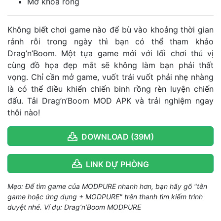
Mở khóa rồng
Không biết chơi game nào để bù vào khoảng thời gian
rảnh rỗi trong ngày thì bạn có thể tham khảo
Drag’n’Boom. Một tựa game mới với lối chơi thú vị
cùng đồ họa đẹp mắt sẽ không làm bạn phải thất
vọng. Chỉ cần mở game, vuốt trái vuốt phải nhẹ nhàng
là có thể điều khiển chiến binh rồng rèn luyện chiến
đấu. Tải Drag’n’Boom MOD APK và trải nghiệm ngay
thôi nào!
DOWNLOAD (39M)
LINK DỰ PHÒNG
Mẹo: Để tìm game của MODPURE nhanh hơn, bạn hãy gõ "tên
game hoặc ứng dụng + MODPURE" trên thanh tìm kiếm trình
duyệt nhé. Ví dụ: Drag’n’Boom MODPURE