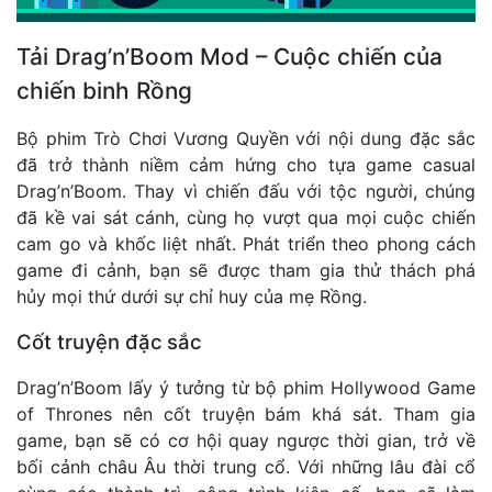
Tải Drag’n’Boom Mod – Cuộc chiến của
chiến binh Rồng
Bộ phim Trò Chơi Vương Quyền với nội dung đặc sắc
đã trở thành niềm cảm hứng cho tựa game casual
Drag’n’Boom. Thay vì chiến đấu với tộc người, chúng
đã kề vai sát cánh, cùng họ vượt qua mọi cuộc chiến
cam go và khốc liệt nhất. Phát triển theo phong cách
game đi cảnh, bạn sẽ được tham gia thử thách phá
hủy mọi thứ dưới sự chỉ huy của mẹ Rồng.
Cốt truyện đặc sắc
Drag’n’Boom lấy ý tưởng từ bộ phim Hollywood Game
of Thrones nên cốt truyện bám khá sát. Tham gia
game, bạn sẽ có cơ hội quay ngược thời gian, trở về
bối cảnh châu Âu thời trung cổ. Với những lâu đài cổ