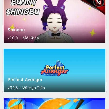
Shinobu
v1.0.9
Mở Khóa
Perfect Avenger
v3.1.5
Vô Hạn Tiền