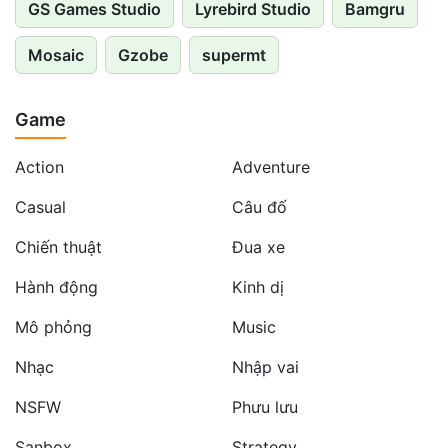
GS Games Studio
Lyrebird Studio
Bamgru
Mosaic
Gzobe
supermt
Game
Action
Adventure
Casual
Câu đố
Chiến thuật
Đua xe
Hành động
Kinh dị
Mô phỏng
Music
Nhạc
Nhập vai
NSFW
Phưu lưu
Sanbox
Strategy