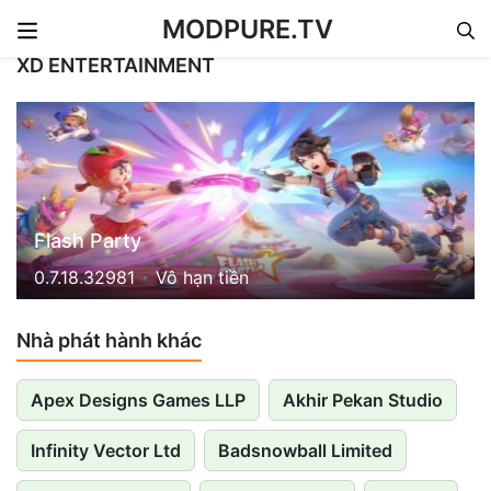
MODPURE.TV
Skip to content
XD ENTERTAINMENT
Flash Party
0.7.18.32981
Vô hạn tiền
Nhà phát hành khác
Apex Designs Games LLP
Akhir Pekan Studio
Infinity Vector Ltd
Badsnowball Limited