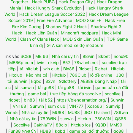
Together
|
Hack PUBG
|
Hack Dragon City
|
Hack Dragon
Mania
|
Hack Hungry Shark Evolution
|
Hack Hungry Shark
World
|
Hack Dream League Soccer 2022
|
Hack Dream League
Soccer 2019
|
Free Fire Advance
|
MOD Skin FF
|
Hack Free
Fire Kim Cương
|
Shadow Fight 2 Hack
|
Shadow Fight 3
Hack
|
Hack Liên Quân
|
Minecraft modpure
|
Hack Mini
World
|
Clash of Clans Hack
|
MOD Skin Liên Quân
|
TOP Game
kinh dị
|
GTA san mod xe độ modpure
link vào
SC88
|
MB 66
|
Nhà cái uy tín
|
98win
|
8kbet
|
nohu90
|
MB66p.com
|
iwin
|
rikvip
|
B52
|
78winnh.net
|
socolive trực
tiếp
|
tải hitclub
|
iwin club
|
Bin88
|
Ricbet
|
Ricbet
|
Hitclub
|
Hitclub
|
kèo nhà cái
|
Hitclub
|
789Club
|
lô đề online
|
JBO
|
tải Sunwin
|
kqbd
|
82vn
|
92lottery
|
AE888 Đăng Nhập
|
tài
xỉu
|
tải sunwin
|
tải go88
|
tải go88
|
tải iwin
|
game bắn cá đổi
thưởng
|
game bài
|
trực tiếp bóng đá socolive
|
socolive
|
ricbet
|
bin88
|
tải b52
|
https://blendernation.org/
|
Sunwin
|
VN168
|
Sunwin
|
sum club
|
VIN777
|
Xoso66
|
Sumvip
|
Win55
|
Nhà cái uy tín
|
MU88
|
MU88
|
JBO Thailand
|
789win
|
Nhà cái uy tín
|
789WIN
|
sunwin
|
Hitclub
|
789WIN
|
QS88
|
Socolive
|
CakhiaTV
|
88clb
|
hitclub ios
|
KQBĐ
|
MM99
|
Fun88 ทางเข้า
|
HD88
|
kqbd
|
game bài đổi thưởng
|
go88
|