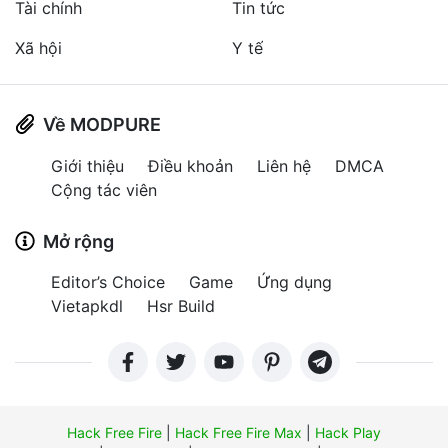
Tài chính
Tin tức
Xã hội
Y tế
Về MODPURE
Giới thiệu
Điều khoản
Liên hệ
DMCA
Cộng tác viên
Mở rộng
Editor’s Choice
Game
Ứng dụng
Vietapkdl
Hsr Build
Hack Free Fire
|
Hack Free Fire Max
|
Hack Play