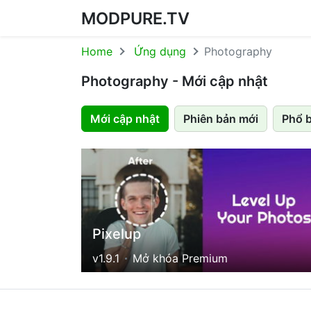
MODPURE.TV
Skip to content
Home
Ứng dụng
Photography
Photography - Mới cập nhật
Mới cập nhật
Phiên bản mới
Phổ b
Pixelup
v1.9.1
Mở khóa Premium