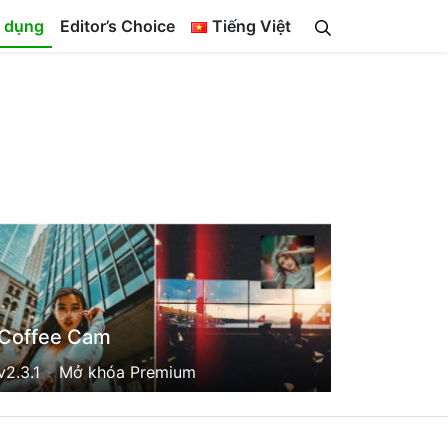
 dụng
Editor’s Choice
Tiếng Việt
Coffee Cam
v2.3.1
Mở khóa Premium