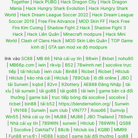
Together
|
Hack PUBG
|
Hack Dragon City
|
Hack Dragon
Mania
|
Hack Hungry Shark Evolution
|
Hack Hungry Shark
World
|
Hack Dream League Soccer 2022
|
Hack Dream League
Soccer 2019
|
Free Fire Advance
|
MOD Skin FF
|
Hack Free
Fire Kim Cương
|
Shadow Fight 2 Hack
|
Shadow Fight 3
Hack
|
Hack Liên Quân
|
Minecraft modpure
|
Hack Mini
World
|
Clash of Clans Hack
|
MOD Skin Liên Quân
|
TOP Game
kinh dị
|
GTA san mod xe độ modpure
link vào
SC88
|
MB 66
|
Nhà cái uy tín
|
98win
|
8kbet
|
nohu90
|
MB66p.com
|
iwin
|
rikvip
|
B52
|
78winnh.net
|
socolive trực
tiếp
|
tải hitclub
|
iwin club
|
Bin88
|
Ricbet
|
Ricbet
|
Hitclub
|
Hitclub
|
kèo nhà cái
|
Hitclub
|
789Club
|
lô đề online
|
JBO
|
tải Sunwin
|
kqbd
|
82vn
|
92lottery
|
AE888 Đăng Nhập
|
tài
xỉu
|
tải sunwin
|
tải go88
|
tải go88
|
tải iwin
|
game bắn cá đổi
thưởng
|
game bài
|
trực tiếp bóng đá socolive
|
socolive
|
ricbet
|
bin88
|
tải b52
|
https://blendernation.org/
|
Sunwin
|
VN168
|
Sunwin
|
sum club
|
VIN777
|
Xoso66
|
Sumvip
|
Win55
|
Nhà cái uy tín
|
MU88
|
MU88
|
JBO Thailand
|
789win
|
Nhà cái uy tín
|
789WIN
|
sunwin
|
Hitclub
|
789WIN
|
QS88
|
Socolive
|
CakhiaTV
|
88clb
|
hitclub ios
|
KQBĐ
|
MM99
|
Fun88 ทางเข้า
|
HD88
|
kqbd
|
game bài đổi thưởng
|
go88
|