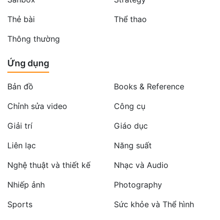
Thẻ bài
Thể thao
Thông thường
Ứng dụng
Bản đồ
Books & Reference
Chỉnh sửa video
Công cụ
Giải trí
Giáo dục
Liên lạc
Năng suất
Nghệ thuật và thiết kế
Nhạc và Audio
Nhiếp ảnh
Photography
Sports
Sức khỏe và Thể hình