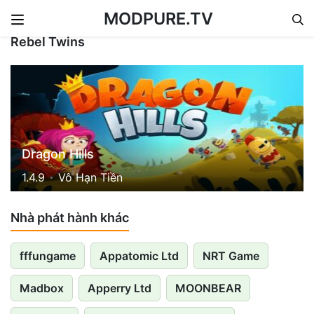
MODPURE.TV
Skip to content
Rebel Twins
Dragon Hills
1.4.9
Vô Hạn Tiền
Nhà phát hành khác
fffungame
Appatomic Ltd
NRT Game
Madbox
Apperry Ltd
MOONBEAR