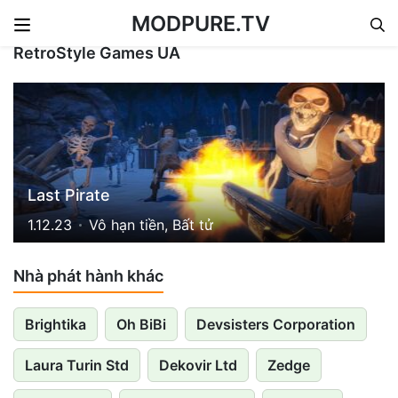
MODPURE.TV
Skip to content
RetroStyle Games UA
Last Pirate
1.12.23
Vô hạn tiền, Bất tử
Nhà phát hành khác
Brightika
Oh BiBi
Devsisters Corporation
Laura Turin Std
Dekovir Ltd
Zedge