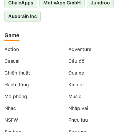
ChaloApps
MotivApp GmbH
Jundroo
Auxbrain Inc
Game
Action
Adventure
Casual
Câu đố
Chiến thuật
Đua xe
Hành động
Kinh dị
Mô phỏng
Music
Nhạc
Nhập vai
NSFW
Phưu lưu
Sanbox
Strategy