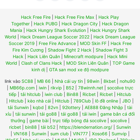
Hack Free Fire
|
Hack Free Fire Max
|
Hack Play
Together
|
Hack PUBG
|
Hack Dragon City
|
Hack Dragon
Mania
|
Hack Hungry Shark Evolution
|
Hack Hungry Shark
World
|
Hack Dream League Soccer 2022
|
Hack Dream League
Soccer 2019
|
Free Fire Advance
|
MOD Skin FF
|
Hack Free
Fire Kim Cương
|
Shadow Fight 2 Hack
|
Shadow Fight 3
Hack
|
Hack Liên Quân
|
Minecraft modpure
|
Hack Mini
World
|
Clash of Clans Hack
|
MOD Skin Liên Quân
|
TOP Game
kinh dị
|
GTA san mod xe độ modpure
link vào
SC88
|
MB 66
|
Nhà cái uy tín
|
98win
|
8kbet
|
nohu90
|
MB66p.com
|
iwin
|
rikvip
|
B52
|
78winnh.net
|
socolive trực
tiếp
|
tải hitclub
|
iwin club
|
Bin88
|
Ricbet
|
Ricbet
|
Hitclub
|
Hitclub
|
kèo nhà cái
|
Hitclub
|
789Club
|
lô đề online
|
JBO
|
tải Sunwin
|
kqbd
|
82vn
|
92lottery
|
AE888 Đăng Nhập
|
tài
xỉu
|
tải sunwin
|
tải go88
|
tải go88
|
tải iwin
|
game bắn cá đổi
thưởng
|
game bài
|
trực tiếp bóng đá socolive
|
socolive
|
ricbet
|
bin88
|
tải b52
|
https://blendernation.org/
|
Sunwin
|
VN168
|
Sunwin
|
sum club
|
VIN777
|
Xoso66
|
Sumvip
|