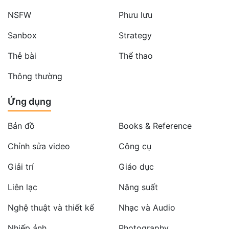
NSFW
Phưu lưu
Sanbox
Strategy
Thẻ bài
Thể thao
Thông thường
Ứng dụng
Bản đồ
Books & Reference
Chỉnh sửa video
Công cụ
Giải trí
Giáo dục
Liên lạc
Năng suất
Nghệ thuật và thiết kế
Nhạc và Audio
Nhiếp ảnh
Photography