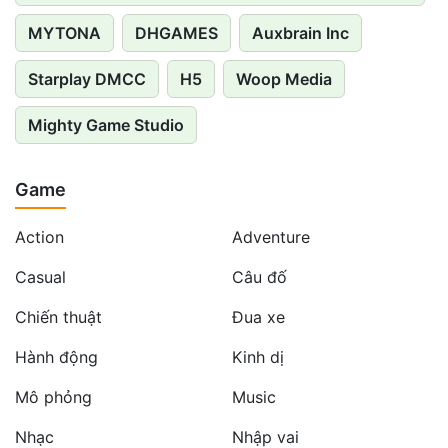
MYTONA
DHGAMES
Auxbrain Inc
Starplay DMCC
H5
Woop Media
Mighty Game Studio
Game
Action
Adventure
Casual
Câu đố
Chiến thuật
Đua xe
Hành động
Kinh dị
Mô phỏng
Music
Nhạc
Nhập vai