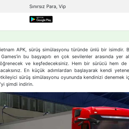
Sınırsız Para, Vip
ietnam APK, sürüş simülasyonu türünde ünlü bir isimdir. 
Games’in bu başyapıtı en çok sevilenler arasında yer al
y öğrenecek ve keşfedeceksiniz. Hem bir sürücü hem de b
olacaksınız. En küçük adımlardan başlayarak kendi yetenek
etkileyici sürüş simülasyonu oyununda kendinizi denemek i
 şimdi indirin.