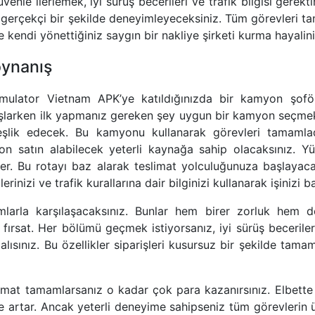
nle ilerlemek, iyi sürüş becerileri ve trafik bilgisi gerekt
 gerçekçi bir şekilde deneyimleyeceksiniz. Tüm görevleri 
ve kendi yönettiğiniz saygın bir nakliye şirketi kurma hayalini
oynanış
imulator Vietnam APK’ye katıldığınızda bir kamyon şoför
şlarken ilk yapmanız gereken şey uygun bir kamyon seçmekt
eşlik edecek. Bu kamyonu kullanarak görevleri tamamlad
on satın alabilecek yeterli kaynağa sahip olacaksınız. 
irler. Bu rotayı baz alarak teslimat yolculuğunuza başlayaca
erinizi ve trafik kurallarına dair bilginizi kullanarak işinizi b
mlarla karşılaşacaksınız. Bunlar hem birer zorluk hem d
 fırsat. Her bölümü geçmek istiyorsanız, iyi sürüş beceriler
malısınız. Bu özellikler siparişleri kusursuz bir şekilde tam
imat tamamlarsanız o kadar çok para kazanırsınız. Elbette 
te artar. Ancak yeterli deneyime sahipseniz tüm görevlerin ü