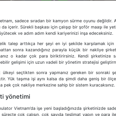
ietnam, sadece sıradan bir kamyon sürme oyunu değildir. 
 da içerir. Sürekli başkası için çalışıp bir şoför maaşı ile y
büyütecek ve adım adım kendi kariyerinizi inşa edeceksiniz.
lik talep arttıkça her şeyi en iyi şekilde karşılamak için
mattan sonra kazandığınız parayla küçük bir nakliye şirketi
sanız o kadar çok para biriktirirsiniz. Kendi şirketinize 
bilir gelişimi için uzun vadeli bir yönetim stratejisi geliştirm
ız ülkeyi seçtikten sonra yapmanız gereken bir sonraki şe
ktir. Yük taşıma işi aynı kalsa da şimdi daha geniş bir ölçek
 pek çok nakliye merkezine sahip bir sistem kuracaksınız.
ti yönetimi
ulator Vietnam’da işe yeni başladığınızda şirketinizde sade
 süreçte çok çalışın, çok sayıda teslimat yapın ve para il