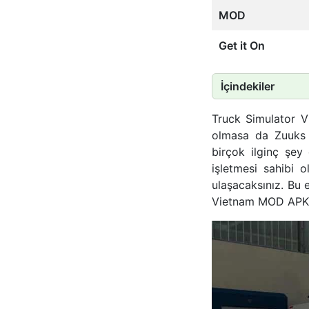
MOD
Get it On
İçindekiler
Truck Simulator V
olmasa da Zuuks 
birçok ilginç şe
işletmesi sahibi 
ulaşacaksınız. Bu 
Vietnam MOD APK’yi