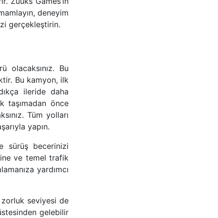
irir. Zuuks Games’in
tamamlayın, deneyim
zi gerçekleştirin.
ü olacaksınız. Bu
ir. Bu kamyon, ilk
ıkça ileride daha
Yük taşımadan önce
ksınız. Tüm yolları
aşarıyla yapın.
e sürüş becerinizi
ine ve temel trafik
amlamanıza yardımcı
zorluk seviyesi de
stesinden gelebilir