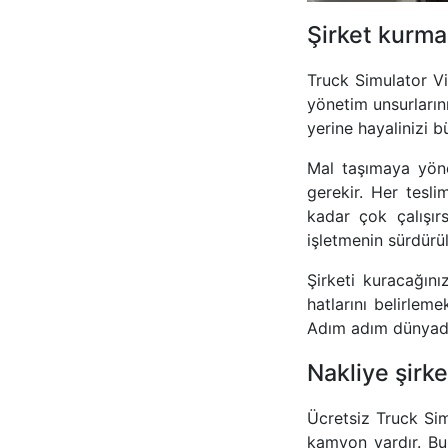
Şirket kurma
Truck Simulator V
yönetim unsurlarını
yerine hayalinizi 
Mal taşımaya yöne
gerekir. Her tesli
kadar çok çalışır
işletmenin sürdürüle
Şirketi kuracağın
hatlarını belirleme
Adım adım dünyada
Nakliye şirke
Ücretsiz Truck Sim
kamyon vardır. Bu