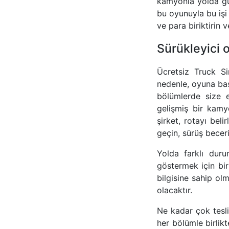
kamyonla yolda güve
bu oyunuyla bu işi
ve para biriktirin 
Sürükleyici 
Ücretsiz Truck S
nedenle, oyuna ba
bölümlerde size 
gelişmiş bir kamy
şirket, rotayı bel
geçin, sürüş beceril
Yolda farklı duru
göstermek için bir
bilgisine sahip ol
olacaktır.
Ne kadar çok tesl
her bölümle birlik