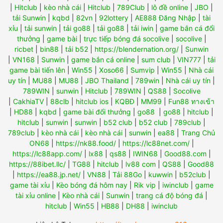
|
Hitclub
|
kèo nhà cái
|
Hitclub
|
789Club
|
lô đề online
|
JBO
|
tải Sunwin
|
kqbd
|
82vn
|
92lottery
|
AE888 Đăng Nhập
|
tài
xỉu
|
tải sunwin
|
tải go88
|
tải go88
|
tải iwin
|
game bắn cá đổi
thưởng
|
game bài
|
trực tiếp bóng đá socolive
|
socolive
|
ricbet
|
bin88
|
tải b52
|
https://blendernation.org/
|
Sunwin
|
VN168
|
Sunwin
|
game bắn cá online
|
sum club
|
VIN777
|
tải
game bài tiến lên
|
Win55
|
Xoso66
|
Sumvip
|
Win55
|
Nhà cái
uy tín
|
MU88
|
MU88
|
JBO Thailand
|
789win
|
Nhà cái uy tín
|
789WIN
|
sunwin
|
Hitclub
|
789WIN
|
QS88
|
Socolive
|
CakhiaTV
|
88clb
|
hitclub ios
|
KQBĐ
|
MM99
|
Fun88 ทางเข้า
|
HD88
|
kqbd
|
game bài đổi thưởng
|
go88
|
go88
|
hitclub
|
hitclub
|
sunwin
|
sunwin
|
b52 club
|
b52 club
|
789club
|
789club
|
kèo nhà cái
|
kèo nhà cái
|
sunwin
|
ea88
|
Trang Chủ
ON68
|
https://nk88.food/
|
https://lc88net.com/
|
https://lc88app.com/
|
lx88
|
qs88
|
IWIN68
|
Good88.com
|
https://88ibet.llc/
|
TG88
|
hitclub
|
lv88 com
|
QS88
|
Good88
|
https://ea88.jp.net/
|
VN88
|
Tải 88Go
|
kuwwin
|
b52club
|
game tài xỉu
|
Kèo bóng đá hôm nay
|
Rik vip
|
iwinclub
|
game
tài xỉu online
|
Kèo nhà cái
|
Sunwin
|
trang cá độ bóng đá
|
hitclub
|
Win55
|
HB88
|
DH88
|
iwinclub