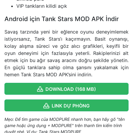
VIP tankların kilidi açık
Android için Tank Stars MOD APK İndir
Savaş tarzında yeni bir eğlence oyunu deneyimlemek
istiyorsanız, Tank Stars’ı kaçırmayın. Basit oynanışı,
kolay alışma süreci ve göz alıcı grafikleri, keyifli bir
oyun deneyimi için fazlasıyla yeterli. Rakiplerinizi alt
etmek için bu ağır savaş aracını doğru şekilde yönetin.
En güçlü tanklara sahip olma şansını yakalamak için
hemen Tank Stars MOD APK’sini indirin.
DOWNLOAD (168 MB)
LINK DỰ PHÒNG
Mẹo: Để tìm game của MODPURE nhanh hơn, bạn hãy gõ "tên
game hoặc ứng dụng + MODPURE" trên thanh tìm kiếm trình
duyệt nhé. Ví dụ: Tank Stars MODPURE