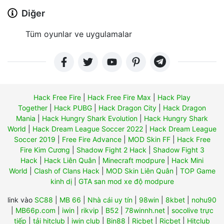
Diğer
Tüm oyunlar ve uygulamalar
Hack Free Fire
|
Hack Free Fire Max
|
Hack Play
Together
|
Hack PUBG
|
Hack Dragon City
|
Hack Dragon
Mania
|
Hack Hungry Shark Evolution
|
Hack Hungry Shark
World
|
Hack Dream League Soccer 2022
|
Hack Dream League
Soccer 2019
|
Free Fire Advance
|
MOD Skin FF
|
Hack Free
Fire Kim Cương
|
Shadow Fight 2 Hack
|
Shadow Fight 3
Hack
|
Hack Liên Quân
|
Minecraft modpure
|
Hack Mini
World
|
Clash of Clans Hack
|
MOD Skin Liên Quân
|
TOP Game
kinh dị
|
GTA san mod xe độ modpure
link vào
SC88
|
MB 66
|
Nhà cái uy tín
|
98win
|
8kbet
|
nohu90
|
MB66p.com
|
iwin
|
rikvip
|
B52
|
78winnh.net
|
socolive trực
tiếp
|
tải hitclub
|
iwin club
|
Bin88
|
Ricbet
|
Ricbet
|
Hitclub