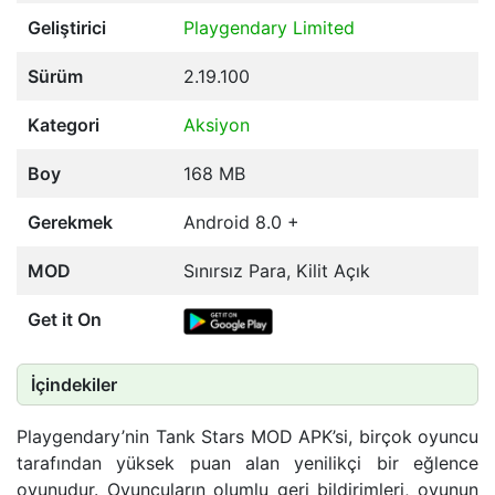
Geliştirici
Playgendary Limited
Sürüm
2.19.100
Kategori
Aksiyon
Boy
168 MB
Gerekmek
Android 8.0 +
MOD
Sınırsız Para, Kilit Açık
Get it On
İçindekiler
Playgendary’nin Tank Stars MOD APK’si, birçok oyuncu
tarafından yüksek puan alan yenilikçi bir eğlence
oyunudur. Oyuncuların olumlu geri bildirimleri, oyunun