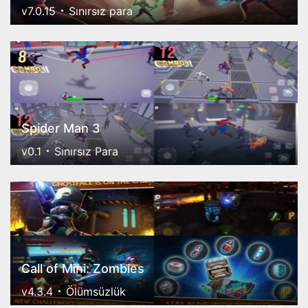
v7.0.15
Sınırsız para
Spider Man 3
v0.1
Sınırsız Para
Call of Mini: Zombies
v4.3.4
Ölümsüzlük