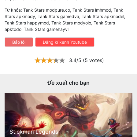
Từ khóa: Tank Stars modpure.co, Tank Stars lmhmod, Tank
Stars apkmody, Tank Stars gamedva, Tank Stars apkmodel,
Tank Stars happymod, Tank Stars modyolo, Tank Stars
apktodo, Tank Stars gamehayvl
Báo lỗi
Đăng kí kênh Youtube
3.4/5 (5 votes)
Đề xuất cho bạn
Stickman Legends