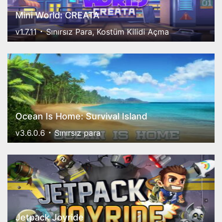
Mini World: CREATA
v1.7.11
Sınırsız Para, Kostüm Kilidi Açma
Ocean Is Home: Survival Island
v3.6.0.6
Sınırsız para
Jetpack Joyride