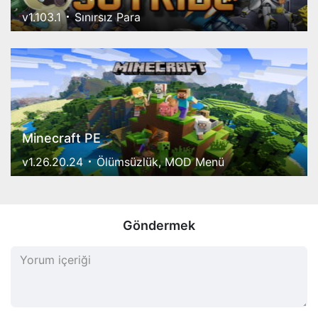
v1.103.1
Sınırsız Para
Minecraft PE
v1.26.20.24
Ölümsüzlük, MOD Menü
Göndermek