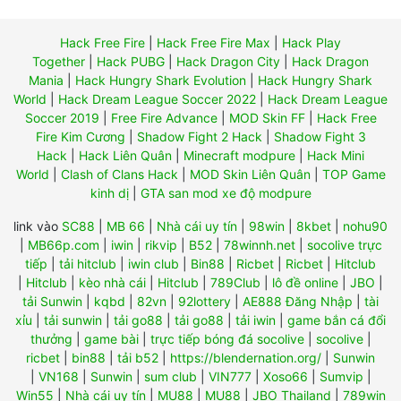
Hack Free Fire
|
Hack Free Fire Max
|
Hack Play
Together
|
Hack PUBG
|
Hack Dragon City
|
Hack Dragon
Mania
|
Hack Hungry Shark Evolution
|
Hack Hungry Shark
World
|
Hack Dream League Soccer 2022
|
Hack Dream League
Soccer 2019
|
Free Fire Advance
|
MOD Skin FF
|
Hack Free
Fire Kim Cương
|
Shadow Fight 2 Hack
|
Shadow Fight 3
Hack
|
Hack Liên Quân
|
Minecraft modpure
|
Hack Mini
World
|
Clash of Clans Hack
|
MOD Skin Liên Quân
|
TOP Game
kinh dị
|
GTA san mod xe độ modpure
link vào
SC88
|
MB 66
|
Nhà cái uy tín
|
98win
|
8kbet
|
nohu90
|
MB66p.com
|
iwin
|
rikvip
|
B52
|
78winnh.net
|
socolive trực
tiếp
|
tải hitclub
|
iwin club
|
Bin88
|
Ricbet
|
Ricbet
|
Hitclub
|
Hitclub
|
kèo nhà cái
|
Hitclub
|
789Club
|
lô đề online
|
JBO
|
tải Sunwin
|
kqbd
|
82vn
|
92lottery
|
AE888 Đăng Nhập
|
tài
xỉu
|
tải sunwin
|
tải go88
|
tải go88
|
tải iwin
|
game bắn cá đổi
thưởng
|
game bài
|
trực tiếp bóng đá socolive
|
socolive
|
ricbet
|
bin88
|
tải b52
|
https://blendernation.org/
|
Sunwin
|
VN168
|
Sunwin
|
sum club
|
VIN777
|
Xoso66
|
Sumvip
|
Win55
|
Nhà cái uy tín
|
MU88
|
MU88
|
JBO Thailand
|
789win