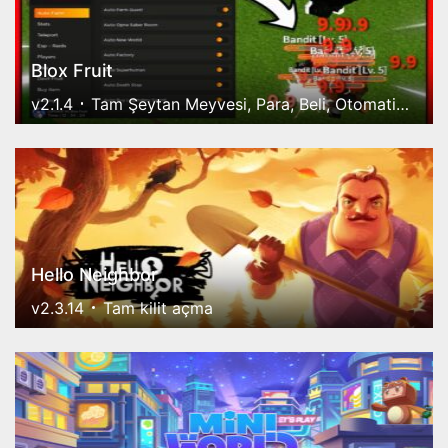
Blox Fruit
v2.1.4
Tam Şeytan Meyvesi, Para, Beli, Otomatik Çiftlik, Patron, Baskın
Hello Neighbor
v2.3.14
Tam kilit açma