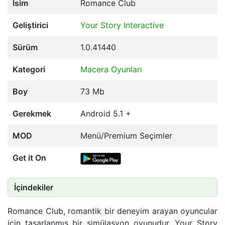
İsim
Romance Club
Geliştirici
Your Story Interactive
Sürüm
1.0.41440
Kategori
Macera Oyunları
Boy
73 Mb
Gerekmek
Android 5.1 +
MOD
Menü/Premium Seçimler
Get it On
İçindekiler
Romance Club, romantik bir deneyim arayan oyuncular
için tasarlanmış bir simülasyon oyunudur. Your Story