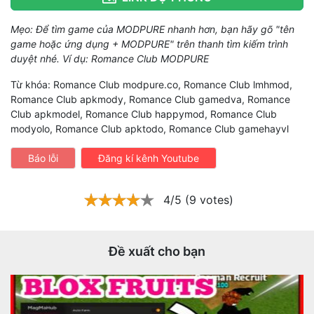
Mẹo: Để tìm game của MODPURE nhanh hơn, bạn hãy gõ "tên
game hoặc ứng dụng + MODPURE" trên thanh tìm kiếm trình
duyệt nhé. Ví dụ: Romance Club MODPURE
Từ khóa: Romance Club modpure.co, Romance Club lmhmod,
Romance Club apkmody, Romance Club gamedva, Romance
Club apkmodel, Romance Club happymod, Romance Club
modyolo, Romance Club apktodo, Romance Club gamehayvl
Báo lỗi
Đăng kí kênh Youtube
4/5 (9 votes)
Đề xuất cho bạn