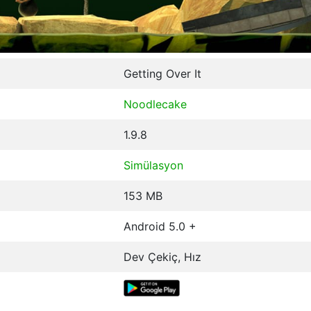
Getting Over It
Noodlecake
1.9.8
Simülasyon
153 MB
Android 5.0 +
Dev Çekiç, Hız