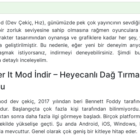
d (Dev Çekiç, Hız), günümüzde pek çok yayıncının sevdiği 
ir zorluk seviyesine sahip olmasına rağmen oyunculara
rakter tasarımından oynanışa ve grafiklere kadar her şey, 
 geliştirilmiştir. Bu nedenle, eğer yeni bir deneyim arı
aşmak istiyorsanız, indirmeyi deneyebilirsiniz. Şimdi b
detaylı inceleyelim.
r It Mod İndir – Heyecanlı Dağ Tırma
nu
od dev çekiç, 2017 yılından beri Bennett Foddy tarafında
ur. Başlangıçta çok fazla kişi tarafından bilinmiyordu
an sonra daha fazla ilgi görmeye başladı. Birçok platform
 şekilde yükselişe geçti. Şu anda Android, iOS, Windows,
da mevcuttur. Genel olarak çok geniş bir kitleye hitap eder.