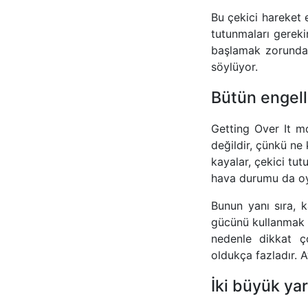
Bu çekici hareket 
tutunmaları gereki
başlamak zorunda
söylüyor.
Bütün engell
Getting Over It m
değildir, çünkü ne
kayalar, çekici tut
hava durumu da oyu
Bunun yanı sıra, k
gücünü kullanmak z
nedenle dikkat ço
oldukça fazladır. 
İki büyük ya