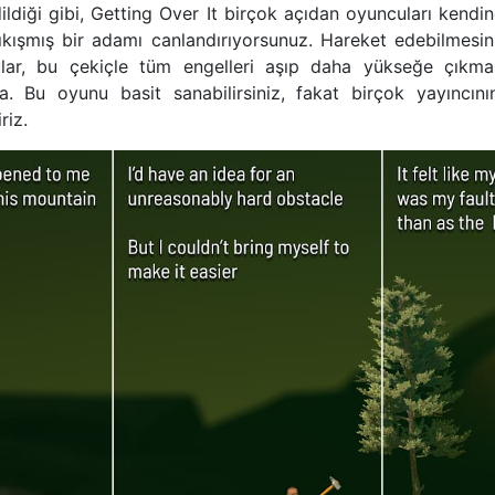
diği gibi, Getting Over It birçok açıdan oyuncuları kendi
sıkışmış bir adamı canlandırıyorsunuz. Hareket edebilmesin
lar, bu çekiçle tüm engelleri aşıp daha yükseğe çıkması
. Bu oyunu basit sanabilirsiniz, fakat birçok yayıncını
riz.