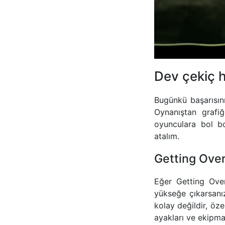
Dev çekiç ha
Bugünkü başarısını
Oynanıştan grafiğ
oyunculara bol b
atalım.
Getting Over
Eğer Getting Over
yükseğe çıkarsan
kolay değildir, öz
ayakları ve ekipman