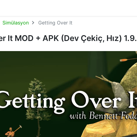
Simülasyon
Getting Over It
r It MOD + APK (Dev Çekiç, Hız) 1.9.