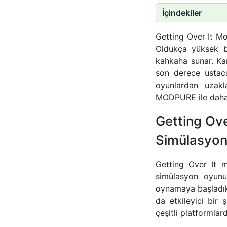
İçindekiler
Getting Over It Mo
Oldukça yüksek b
kahkaha sunar. Ka
son derece ustaca
oyunlardan uzakl
MODPURE ile daha 
Getting Ove
Simülasyo
Getting Over It m
simülasyon oyunud
oynamaya başladıkt
da etkileyici bir
çeşitli platformlar