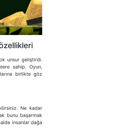
zellikleri
k unsur geliştirdi.
nlere sahip. Oyun,
rına birlikte göz
lirsiniz. Ne kadar
cak bunu başarmak
malde insanlar dağa