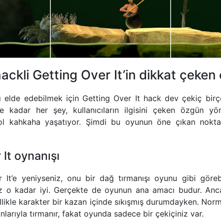
ckli Getting Over It’in dikkat çeken ö
 elde edebilmek için Getting Over It hack dev çekiç birço
e kadar her şey, kullanıcıların ilgisini çeken özgün yö
ol kahkaha yaşatıyor. Şimdi bu oyunun öne çıkan noktala
 It oynanışı
 It’e yeniyseniz, onu bir dağ tırmanışı oyunu gibi görebi
ız o kadar iyi. Gerçekte de oyunun ana amacı budur. An
ellikle karakter bir kazan içinde sıkışmış durumdayken. Nor
larıyla tırmanır, fakat oyunda sadece bir çekiçiniz var.