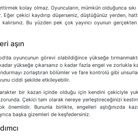
ettirmek kolay olmaz. Oyuncuların, mümkün olduğunca sıkı b
r. Eğer çekici kaydırıp düşerseniz, düştüğünüz yerden, ha
 kalırsınız. Bu yüzden pek çok yayıncı oyunun gerçekten
eri aşın
od’da oyuncunun görevi olabildiğince yükseğe tırmanmaktır
 kadar yükseğe çıkarsanız o kadar fazla engel ve zorlukla kar
undurmayı zorlaştıran bölümler ve fare kontrolü gibi unsurlar
nu ciddi şekilde etkileyebilir.
arakter bir kazan içinde olduğu için kendini çekiciyle yu
orunda. Çekici tam olarak nereye yerleştireceğinizi kestirm
k önemlidir. Bununla birlikte, engelleri aştığınızda kaz
Ayrıca başka gizemleri de keşfedersiniz.
rdımcı