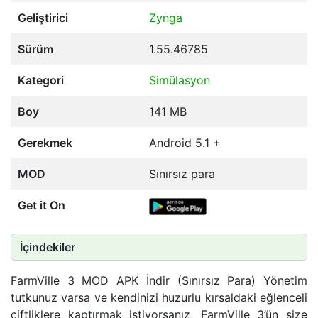
Geliştirici
Zynga
Sürüm
1.55.46785
Kategori
Simülasyon
Boy
141 MB
Gerekmek
Android 5.1 +
MOD
Sınırsız para
Get it On
İçindekiler
FarmVille 3 MOD APK İndir (Sınırsız Para) Yönetim
tutkunuz varsa ve kendinizi huzurlu kırsaldaki eğlenceli
çiftliklere kaptırmak istiyorsanız, FarmVille 3’ün size