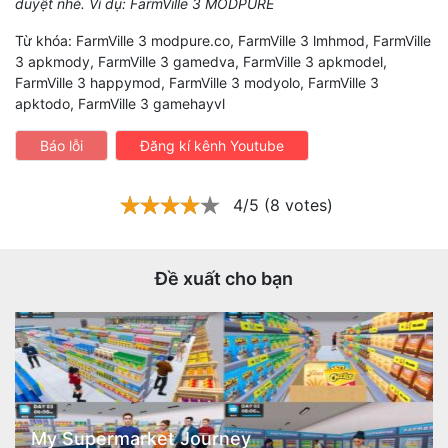
duyệt nhé. Ví dụ: FarmVille 3 MODPURE
Từ khóa: FarmVille 3 modpure.co, FarmVille 3 lmhmod, FarmVille
3 apkmody, FarmVille 3 gamedva, FarmVille 3 apkmodel,
FarmVille 3 happymod, FarmVille 3 modyolo, FarmVille 3
apktodo, FarmVille 3 gamehayvl
Báo lỗi
Đăng kí kênh Youtube
4/5 (8 votes)
Đề xuất cho bạn
My Supermarket Journey