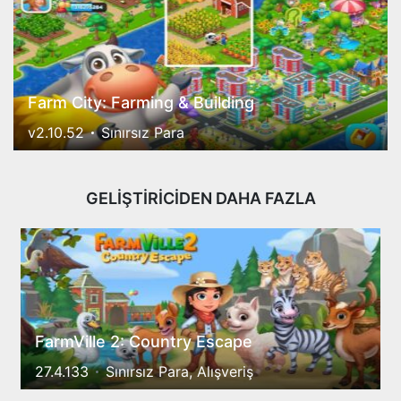
Farm City: Farming & Building
v2.10.52
Sınırsız Para
GELİŞTİRİCİDEN DAHA FAZLA
FarmVille 2: Country Escape
27.4.133
Sınırsız Para, Alışveriş