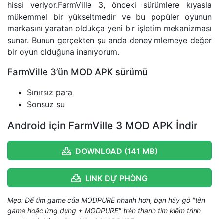
hissi veriyor.FarmVille 3, önceki sürümlere kıyasla
mükemmel bir yükseltmedir ve bu popüler oyunun
markasını yaratan oldukça yeni bir işletim mekanizması
sunar. Bunun gerçekten şu anda deneyimlemeye değer
bir oyun olduğuna inanıyorum.
FarmVille 3’ün MOD APK sürümü
Sınırsız para
Sonsuz su
Android için FarmVille 3 MOD APK İndir
DOWNLOAD (141 MB)
LINK DỰ PHÒNG
Mẹo: Để tìm game của MODPURE nhanh hơn, bạn hãy gõ "tên
game hoặc ứng dụng + MODPURE" trên thanh tìm kiếm trình