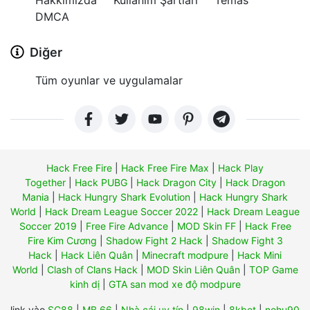
DMCA
Diğer
Tüm oyunlar ve uygulamalar
Hack Free Fire
|
Hack Free Fire Max
|
Hack Play
Together
|
Hack PUBG
|
Hack Dragon City
|
Hack Dragon
Mania
|
Hack Hungry Shark Evolution
|
Hack Hungry Shark
World
|
Hack Dream League Soccer 2022
|
Hack Dream League
Soccer 2019
|
Free Fire Advance
|
MOD Skin FF
|
Hack Free
Fire Kim Cương
|
Shadow Fight 2 Hack
|
Shadow Fight 3
Hack
|
Hack Liên Quân
|
Minecraft modpure
|
Hack Mini
World
|
Clash of Clans Hack
|
MOD Skin Liên Quân
|
TOP Game
kinh dị
|
GTA san mod xe độ modpure
link vào
SC88
|
MB 66
|
Nhà cái uy tín
|
98win
|
8kbet
|
nohu90