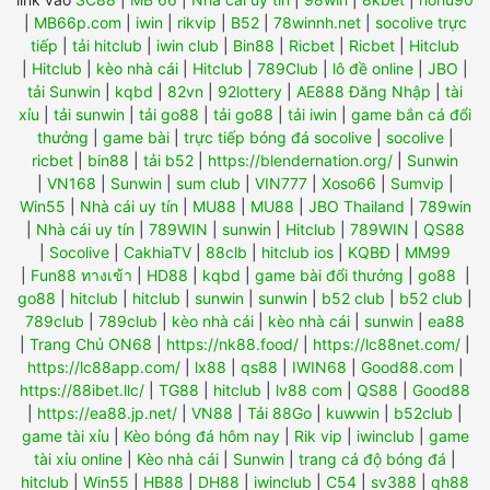
|
MB66p.com
|
iwin
|
rikvip
|
B52
|
78winnh.net
|
socolive trực
tiếp
|
tải hitclub
|
iwin club
|
Bin88
|
Ricbet
|
Ricbet
|
Hitclub
|
Hitclub
|
kèo nhà cái
|
Hitclub
|
789Club
|
lô đề online
|
JBO
|
tải Sunwin
|
kqbd
|
82vn
|
92lottery
|
AE888 Đăng Nhập
|
tài
xỉu
|
tải sunwin
|
tải go88
|
tải go88
|
tải iwin
|
game bắn cá đổi
thưởng
|
game bài
|
trực tiếp bóng đá socolive
|
socolive
|
ricbet
|
bin88
|
tải b52
|
https://blendernation.org/
|
Sunwin
|
VN168
|
Sunwin
|
sum club
|
VIN777
|
Xoso66
|
Sumvip
|
Win55
|
Nhà cái uy tín
|
MU88
|
MU88
|
JBO Thailand
|
789win
|
Nhà cái uy tín
|
789WIN
|
sunwin
|
Hitclub
|
789WIN
|
QS88
|
Socolive
|
CakhiaTV
|
88clb
|
hitclub ios
|
KQBĐ
|
MM99
|
Fun88 ทางเข้า
|
HD88
|
kqbd
|
game bài đổi thưởng
|
go88
|
go88
|
hitclub
|
hitclub
|
sunwin
|
sunwin
|
b52 club
|
b52 club
|
789club
|
789club
|
kèo nhà cái
|
kèo nhà cái
|
sunwin
|
ea88
|
Trang Chủ ON68
|
https://nk88.food/
|
https://lc88net.com/
|
https://lc88app.com/
|
lx88
|
qs88
|
IWIN68
|
Good88.com
|
https://88ibet.llc/
|
TG88
|
hitclub
|
lv88 com
|
QS88
|
Good88
|
https://ea88.jp.net/
|
VN88
|
Tải 88Go
|
kuwwin
|
b52club
|
game tài xỉu
|
Kèo bóng đá hôm nay
|
Rik vip
|
iwinclub
|
game
tài xỉu online
|
Kèo nhà cái
|
Sunwin
|
trang cá độ bóng đá
|
hitclub
|
Win55
|
HB88
|
DH88
|
iwinclub
|
C54
|
sv388
|
qh88