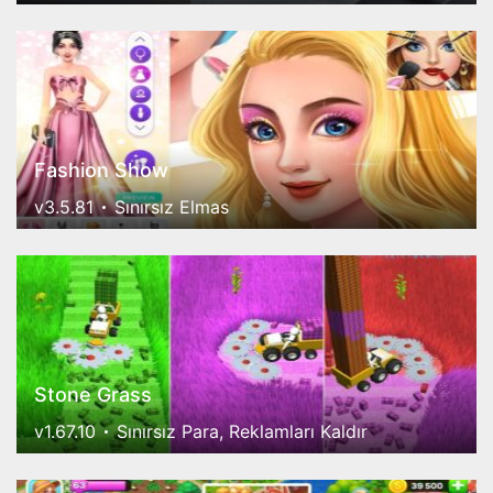
Fashion Show
v3.5.81
Sınırsız Elmas
Stone Grass
v1.67.10
Sınırsız Para, Reklamları Kaldır