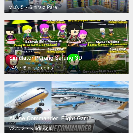
v1.0.15
Sınırsız Para
Simulator Perang Sarung 3D
v49
Sınırsız coins
Airline Commander: Flight Game
v2.4.12
Kilidi Açık