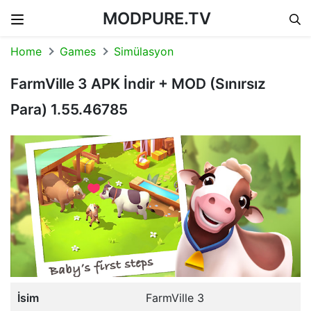
MODPURE.TV
Skip to content
Home
Games
Simülasyon
FarmVille 3 APK İndir + MOD (Sınırsız
Para) 1.55.46785
İsim
FarmVille 3