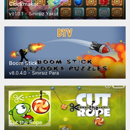
Clockmaker
v91.0.1
Sınırsız Yakut
Boom Stick
v8.0.4.0
Sınırsız Para
Cut the Rope