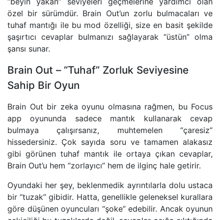
“beyin yakan” seviyeleri geçmelerine yardımcı olan
özel bir sürümdür. Brain Out’un zorlu bulmacaları ve
tuhaf mantığı ile bu mod özelliği, size en basit şekilde
şaşırtıcı cevaplar bulmanızı sağlayarak “üstün” olma
şansı sunar.
Brain Out – “Tuhaf” Zorluk Seviyesine
Sahip Bir Oyun
Brain Out bir zeka oyunu olmasına rağmen, bu Focus
app oyununda sadece mantık kullanarak cevap
bulmaya çalışırsanız, muhtemelen “çaresiz”
hissedersiniz. Çok sayıda soru ve tamamen alakasız
gibi görünen tuhaf mantık ile ortaya çıkan cevaplar,
Brain Out’u hem “zorlayıcı” hem de ilginç hale getirir.
Oyundaki her şey, beklenmedik ayrıntılarla dolu ustaca
bir “tuzak” gibidir. Hatta, genellikle geleneksel kurallara
göre düşünen oyuncuları “şoke” edebilir. Ancak oyunun