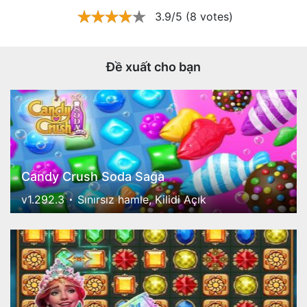
3.9/5 (8 votes)
Đề xuất cho bạn
Candy Crush Soda Saga
v1.292.3
Sınırsız hamle, Kilidi Açık