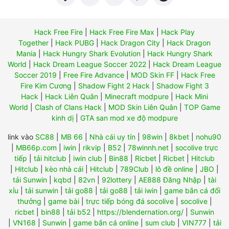
Hack Free Fire
|
Hack Free Fire Max
|
Hack Play
Together
|
Hack PUBG
|
Hack Dragon City
|
Hack Dragon
Mania
|
Hack Hungry Shark Evolution
|
Hack Hungry Shark
World
|
Hack Dream League Soccer 2022
|
Hack Dream League
Soccer 2019
|
Free Fire Advance
|
MOD Skin FF
|
Hack Free
Fire Kim Cương
|
Shadow Fight 2 Hack
|
Shadow Fight 3
Hack
|
Hack Liên Quân
|
Minecraft modpure
|
Hack Mini
World
|
Clash of Clans Hack
|
MOD Skin Liên Quân
|
TOP Game
kinh dị
|
GTA san mod xe độ modpure
link vào
SC88
|
MB 66
|
Nhà cái uy tín
|
98win
|
8kbet
|
nohu90
|
MB66p.com
|
iwin
|
rikvip
|
B52
|
78winnh.net
|
socolive trực
tiếp
|
tải hitclub
|
iwin club
|
Bin88
|
Ricbet
|
Ricbet
|
Hitclub
|
Hitclub
|
kèo nhà cái
|
Hitclub
|
789Club
|
lô đề online
|
JBO
|
tải Sunwin
|
kqbd
|
82vn
|
92lottery
|
AE888 Đăng Nhập
|
tài
xỉu
|
tải sunwin
|
tải go88
|
tải go88
|
tải iwin
|
game bắn cá đổi
thưởng
|
game bài
|
trực tiếp bóng đá socolive
|
socolive
|
ricbet
|
bin88
|
tải b52
|
https://blendernation.org/
|
Sunwin
|
VN168
|
Sunwin
|
game bắn cá online
|
sum club
|
VIN777
|
tải