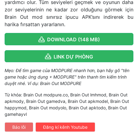
yardımcı olur. Tüm seviyeleri geçmek ve oyunun daha
zor seviyelerinin ne kadar zor olduğunu görmek için
Brain Out mod sınırsız ipucu APK’sını indirerek bu
harika fırsattan yararlanın.
DOWNLOAD (148 MB)
LINK DỰ PHÒNG
Mẹo: Để tìm game của MODPURE nhanh hơn, bạn hãy gõ "tên
game hoặc ứng dụng + MODPURE" trên thanh tìm kiếm trình
duyệt nhé. Ví dụ: Brain Out MODPURE
Từ khóa: Brain Out modpure.co, Brain Out lmhmod, Brain Out
apkmody, Brain Out gamedva, Brain Out apkmodel, Brain Out
happymod, Brain Out modyolo, Brain Out apktodo, Brain Out
gamehayvl
Báo lỗi
Đăng kí kênh Youtube