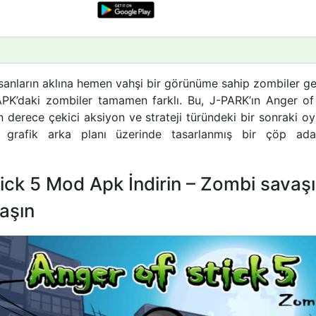
nsanların aklına hemen vahşi bir görünüme sahip zombiler g
PK’daki zombiler tamamen farklı. Bu, J-PARK’ın Anger of
n derece çekici aksiyon ve strateji türündeki bir sonraki oy
D grafik arka planı üzerinde tasarlanmış bir çöp a
ick 5 Mod Apk İndirin – Zombi savaş
aşın