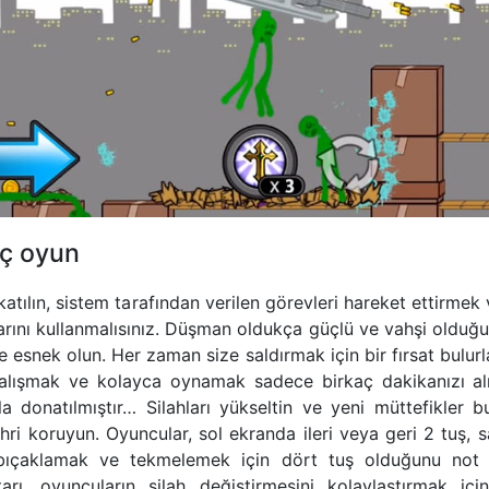
nç oyun
katılın, sistem tarafından verilen görevleri hareket ettirme
larını kullanmalısınız. Düşman oldukça güçlü ve vahşi olduğu
esnek olun. Her zaman size saldırmak için bir fırsat bulurlar
 alışmak ve kolayca oynamak sadece birkaç dakikanızı alır
rla donatılmıştır… Silahları yükseltin ve yeni müttefikler b
şehri koruyun. Oyuncular, sol ekranda ileri veya geri 2 tuş, 
bıçaklamak ve tekmelemek için dört tuş olduğunu not et
arı, oyuncuların silah değiştirmesini kolaylaştırmak içi