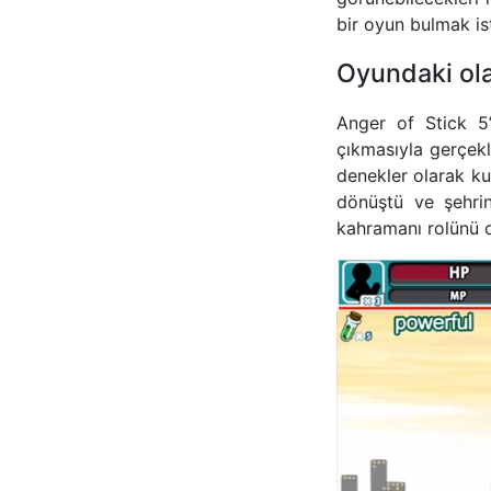
bir oyun bulmak is
Oyundaki ol
Anger of Stick 5’
çıkmasıyla gerçekl
denekler olarak ku
dönüştü ve şehrin
kahramanı rolünü o