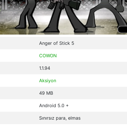
Anger of Stick 5
COWON
1.1.94
Aksiyon
49 MB
Android 5.0 +
Sınırsız para, elmas