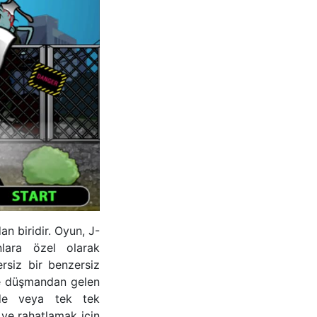
n biridir. Oyun, J-
nlara özel olarak
rsiz bir benzersiz
ve düşmandan gelen
nde veya tek tek
ve rahatlamak için