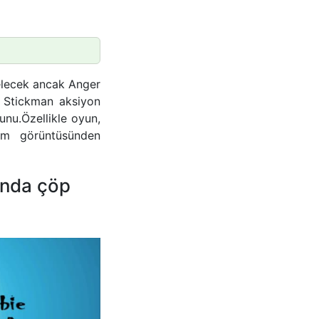
elecek ancak Anger
 Stickman aksiyon
unu.Özellikle oyun,
dam görüntüsünden
ında çöp