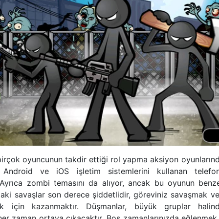
birçok oyuncunun takdir ettiği rol yapma aksiyon oyunlarında
Android ve iOS işletim sistemlerini kullanan telefo
 Ayrıca zombi temasını da alıyor, ancak bu oyunun benze
ndaki savaşlar son derece şiddetlidir, göreviniz savaşmak 
ek için kazanmaktır. Düşmanlar, büyük gruplar hali
 her zaman ortaya çıkacaktır. Boş zamanlarınızda eğlenmek 