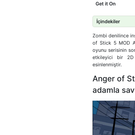
Get it On
İçindekiler
Zombi denilince i
of Stick 5 MOD A
oyunu serisinin so
etkileyici bir 2
esinlenmiştir.
Anger of St
adamla sav