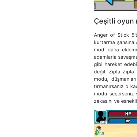
Çeşitli oyun
Anger of Stick 5’
kurtarma şansına 
mod daha ekleme
adamlarla savaşmas
gibi hareket edebil
değil. Zıpla Zıpla
modu, düşmanları
tırmanırsanız o ka
modu seçerseniz s
zekasını ve esnekliğ