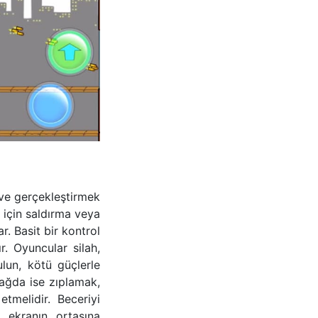
k ve gerçekleştirmek
 için saldırma veya
. Basit bir kontrol
. Oyuncular silah,
ulun, kötü güçlerle
sağda ise zıplamak,
melidir. Beceriyi
n ekranın ortasına