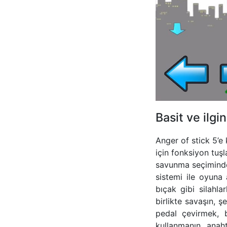
Basit ve ilgi
Anger of stick 5’e 
için fonksiyon tuş
savunma seçiminde 
sistemi ile oyuna
bıçak gibi silahla
birlikte savaşın, 
pedal çevirmek, 
kullanmanın anaht