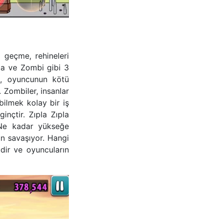
 geçme, rehineleri
la ve Zombi gibi 3
, oyuncunun kötü
 Zombiler, insanlar
ebilmek kolay bir iş
inçtir. Zıpla Zıpla
 Ne kadar yükseğe
in savaşıyor. Hangi
dir ve oyuncuların