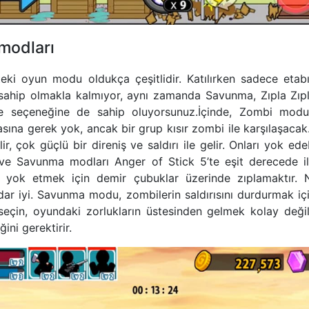
 modları
teki oyun modu oldukça çeşitlidir. Katılırken sadece etabı
sahip olmakla kalmıyor, aynı zamanda Savunma, Zıpla Zıp
 seçeneğine de sahip oluyorsunuz.İçinde, Zombi modu
ına gerek yok, ancak bir grup kısır zombi ile karşılaşacak.
ir, çok güçlü bir direniş ve saldırı ile gelir. Onları yok ed
 ve Savunma modları Anger of Stick 5’te eşit derecede ilg
 yok etmek için demir çubuklar üzerinde zıplamaktır.
dar iyi. Savunma modu, zombilerin saldırısını durdurmak iç
eçin, oyundaki zorlukların üstesinden gelmek kolay değil
ini gerektirir.