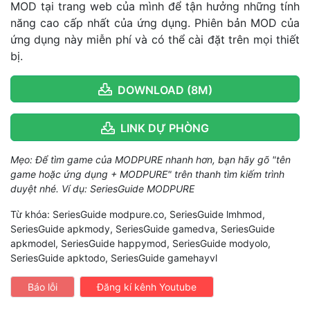
MOD tại trang web của mình để tận hưởng những tính
năng cao cấp nhất của ứng dụng. Phiên bản MOD của
ứng dụng này miễn phí và có thể cài đặt trên mọi thiết
bị.
DOWNLOAD (8M)
LINK DỰ PHÒNG
Mẹo: Để tìm game của MODPURE nhanh hơn, bạn hãy gõ "tên
game hoặc ứng dụng + MODPURE" trên thanh tìm kiếm trình
duyệt nhé. Ví dụ: SeriesGuide MODPURE
Từ khóa: SeriesGuide modpure.co, SeriesGuide lmhmod,
SeriesGuide apkmody, SeriesGuide gamedva, SeriesGuide
apkmodel, SeriesGuide happymod, SeriesGuide modyolo,
SeriesGuide apktodo, SeriesGuide gamehayvl
Báo lỗi
Đăng kí kênh Youtube