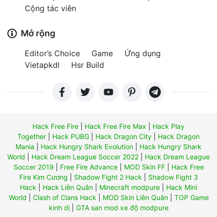
Cộng tác viên
Mở rộng
Editor’s Choice
Game
Ứng dụng
Vietapkdl
Hsr Build
Hack Free Fire
|
Hack Free Fire Max
|
Hack Play
Together
|
Hack PUBG
|
Hack Dragon City
|
Hack Dragon
Mania
|
Hack Hungry Shark Evolution
|
Hack Hungry Shark
World
|
Hack Dream League Soccer 2022
|
Hack Dream League
Soccer 2019
|
Free Fire Advance
|
MOD Skin FF
|
Hack Free
Fire Kim Cương
|
Shadow Fight 2 Hack
|
Shadow Fight 3
Hack
|
Hack Liên Quân
|
Minecraft modpure
|
Hack Mini
World
|
Clash of Clans Hack
|
MOD Skin Liên Quân
|
TOP Game
kinh dị
|
GTA san mod xe độ modpure