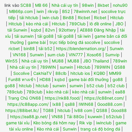
link vào
SC88
|
MB 66
|
Nhà cái uy tín
|
98win
|
8kbet
|
nohu90
|
MB66p.com
|
iwin
|
rikvip
|
B52
|
78winnh.net
|
socolive trực
tiếp
|
tải hitclub
|
iwin club
|
Bin88
|
Ricbet
|
Ricbet
|
Hitclub
|
Hitclub
|
kèo nhà cái
|
Hitclub
|
789Club
|
lô đề online
|
JBO
|
tải Sunwin
|
kqbd
|
82vn
|
92lottery
|
AE888 Đăng Nhập
|
tài
xỉu
|
tải sunwin
|
tải go88
|
tải go88
|
tải iwin
|
game bắn cá đổi
thưởng
|
game bài
|
trực tiếp bóng đá socolive
|
socolive
|
ricbet
|
bin88
|
tải b52
|
https://blendernation.org/
|
Sunwin
|
VN168
|
Sunwin
|
sum club
|
VIN777
|
Xoso66
|
Sumvip
|
Win55
|
Nhà cái uy tín
|
MU88
|
MU88
|
JBO Thailand
|
789win
|
Nhà cái uy tín
|
789WIN
|
sunwin
|
Hitclub
|
789WIN
|
QS88
|
Socolive
|
CakhiaTV
|
88clb
|
hitclub ios
|
KQBĐ
|
MM99
|
Fun88 ทางเข้า
|
HD88
|
kqbd
|
game bài đổi thưởng
|
go88
|
go88
|
hitclub
|
hitclub
|
sunwin
|
sunwin
|
b52 club
|
b52 club
|
789club
|
789club
|
kèo nhà cái
|
kèo nhà cái
|
sunwin
|
ea88
|
Trang Chủ ON68
|
https://nk88.food/
|
https://lc88net.com/
|
https://lc88app.com/
|
lx88
|
qs88
|
IWIN68
|
Good88.com
|
https://88ibet.llc/
|
TG88
|
hitclub
|
lv88 com
|
QS88
|
Good88
|
https://ea88.jp.net/
|
VN88
|
Tải 88Go
|
kuwwin
|
b52club
|
game tài xỉu
|
Kèo bóng đá hôm nay
|
Rik vip
|
iwinclub
|
game
tài xỉu online
|
Kèo nhà cái
|
Sunwin
|
trang cá độ bóng đá
|