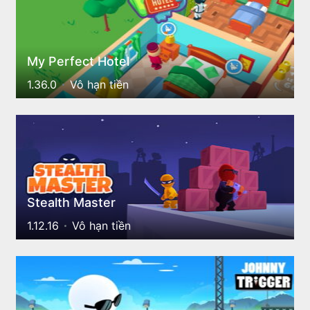
My Perfect Hotel
1.36.0
Vô hạn tiền
Stealth Master
1.12.16
Vô hạn tiền