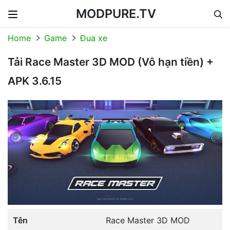
MODPURE.TV
Skip to content
Home
Game
Đua xe
Tải Race Master 3D MOD (Vô hạn tiền) +
APK 3.6.15
Tên
Race Master 3D MOD