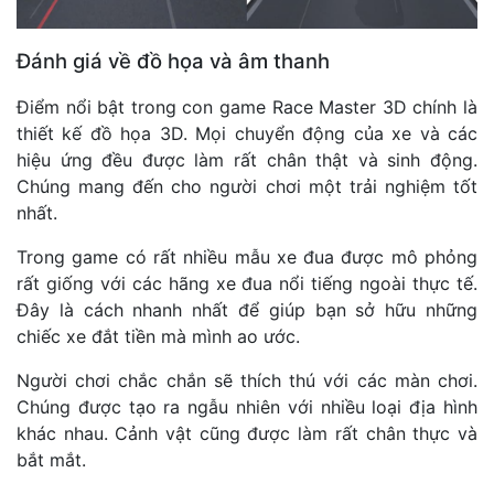
Đánh giá về đồ họa và âm thanh
Điểm nổi bật trong con game Race Master 3D chính là
thiết kế đồ họa 3D. Mọi chuyển động của xe và các
hiệu ứng đều được làm rất chân thật và sinh động.
Chúng mang đến cho người chơi một trải nghiệm tốt
nhất.
Trong game có rất nhiều mẫu xe đua được mô phỏng
rất giống với các hãng xe đua nổi tiếng ngoài thực tế.
Đây là cách nhanh nhất để giúp bạn sở hữu những
chiếc xe đắt tiền mà mình ao ước.
Người chơi chắc chắn sẽ thích thú với các màn chơi.
Chúng được tạo ra ngẫu nhiên với nhiều loại địa hình
khác nhau. Cảnh vật cũng được làm rất chân thực và
bắt mắt.