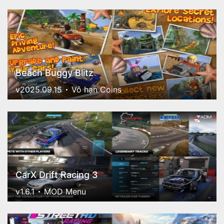
Beach Buggy Blitz
v2025.09.15
Vô hạn Coins
CarX Drift Racing 3
v1.6.1
MOD Menu