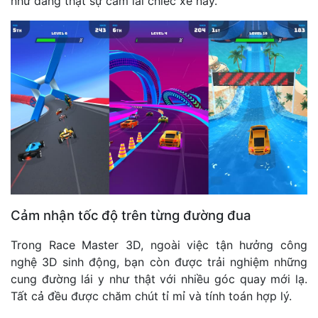
như đang thật sự cầm lái chiếc xe này.
Cảm nhận tốc độ trên từng đường đua
Trong Race Master 3D, ngoài việc tận hưởng công
nghệ 3D sinh động, bạn còn được trải nghiệm những
cung đường lái y như thật với nhiều góc quay mới lạ.
Tất cả đều được chăm chút tỉ mỉ và tính toán hợp lý.