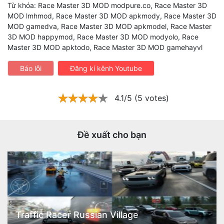
Từ khóa: Race Master 3D MOD modpure.co, Race Master 3D
MOD lmhmod, Race Master 3D MOD apkmody, Race Master 3D
MOD gamedva, Race Master 3D MOD apkmodel, Race Master
3D MOD happymod, Race Master 3D MOD modyolo, Race
Master 3D MOD apktodo, Race Master 3D MOD gamehayvl
Báo lỗi
Đăng kí kênh Youtube
4.1/5 (5 votes)
Đề xuất cho bạn
Traffic Racer Russian Village