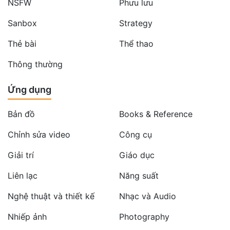
NSFW
Phưu lưu
Sanbox
Strategy
Thẻ bài
Thể thao
Thông thường
Ứng dụng
Bản đồ
Books & Reference
Chỉnh sửa video
Công cụ
Giải trí
Giáo dục
Liên lạc
Năng suất
Nghệ thuật và thiết kế
Nhạc và Audio
Nhiếp ảnh
Photography