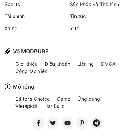
Sports
Sức khỏe và Thể hình
Tài chính
Tin tức
Xã hội
Y tế
Về MODPURE
Giới thiệu
Điều khoản
Liên hệ
DMCA
Cộng tác viên
Mở rộng
Editor’s Choice
Game
Ứng dụng
Vietapkdl
Hsr Build