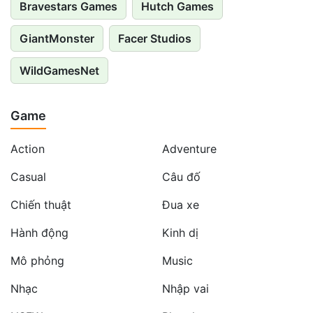
Bravestars Games
Hutch Games
GiantMonster
Facer Studios
WildGamesNet
Game
Action
Adventure
Casual
Câu đố
Chiến thuật
Đua xe
Hành động
Kinh dị
Mô phỏng
Music
Nhạc
Nhập vai