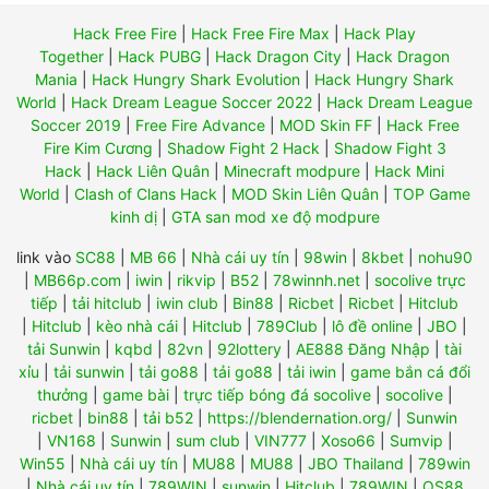
Hack Free Fire
|
Hack Free Fire Max
|
Hack Play
Together
|
Hack PUBG
|
Hack Dragon City
|
Hack Dragon
Mania
|
Hack Hungry Shark Evolution
|
Hack Hungry Shark
World
|
Hack Dream League Soccer 2022
|
Hack Dream League
Soccer 2019
|
Free Fire Advance
|
MOD Skin FF
|
Hack Free
Fire Kim Cương
|
Shadow Fight 2 Hack
|
Shadow Fight 3
Hack
|
Hack Liên Quân
|
Minecraft modpure
|
Hack Mini
World
|
Clash of Clans Hack
|
MOD Skin Liên Quân
|
TOP Game
kinh dị
|
GTA san mod xe độ modpure
link vào
SC88
|
MB 66
|
Nhà cái uy tín
|
98win
|
8kbet
|
nohu90
|
MB66p.com
|
iwin
|
rikvip
|
B52
|
78winnh.net
|
socolive trực
tiếp
|
tải hitclub
|
iwin club
|
Bin88
|
Ricbet
|
Ricbet
|
Hitclub
|
Hitclub
|
kèo nhà cái
|
Hitclub
|
789Club
|
lô đề online
|
JBO
|
tải Sunwin
|
kqbd
|
82vn
|
92lottery
|
AE888 Đăng Nhập
|
tài
xỉu
|
tải sunwin
|
tải go88
|
tải go88
|
tải iwin
|
game bắn cá đổi
thưởng
|
game bài
|
trực tiếp bóng đá socolive
|
socolive
|
ricbet
|
bin88
|
tải b52
|
https://blendernation.org/
|
Sunwin
|
VN168
|
Sunwin
|
sum club
|
VIN777
|
Xoso66
|
Sumvip
|
Win55
|
Nhà cái uy tín
|
MU88
|
MU88
|
JBO Thailand
|
789win
|
Nhà cái uy tín
|
789WIN
|
sunwin
|
Hitclub
|
789WIN
|
QS88