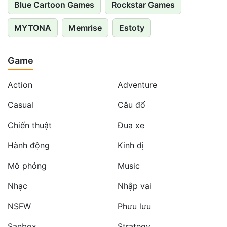
Blue Cartoon Games
Rockstar Games
MYTONA
Memrise
Estoty
Game
Action
Adventure
Casual
Câu đố
Chiến thuật
Đua xe
Hành động
Kinh dị
Mô phỏng
Music
Nhạc
Nhập vai
NSFW
Phưu lưu
Sanbox
Strategy