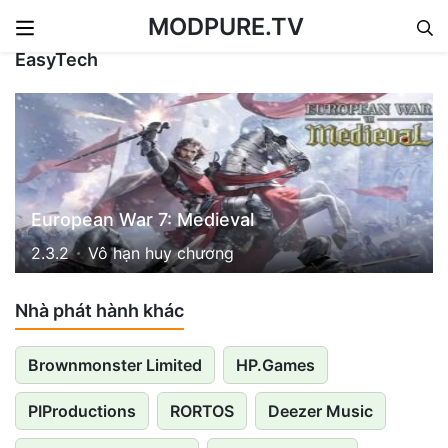
MODPURE.TV
Skip to content
EasyTech
European War 7: Medieval
2.3.2
Vô hạn huy chương
Nhà phát hành khác
Brownmonster Limited
HP.Games
PIProductions
RORTOS
Deezer Music