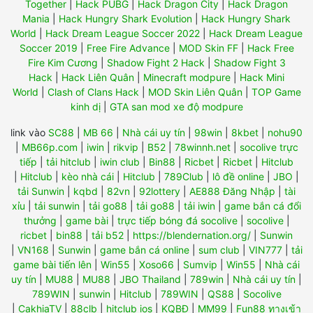
Together
|
Hack PUBG
|
Hack Dragon City
|
Hack Dragon
Mania
|
Hack Hungry Shark Evolution
|
Hack Hungry Shark
World
|
Hack Dream League Soccer 2022
|
Hack Dream League
Soccer 2019
|
Free Fire Advance
|
MOD Skin FF
|
Hack Free
Fire Kim Cương
|
Shadow Fight 2 Hack
|
Shadow Fight 3
Hack
|
Hack Liên Quân
|
Minecraft modpure
|
Hack Mini
World
|
Clash of Clans Hack
|
MOD Skin Liên Quân
|
TOP Game
kinh dị
|
GTA san mod xe độ modpure
link vào
SC88
|
MB 66
|
Nhà cái uy tín
|
98win
|
8kbet
|
nohu90
|
MB66p.com
|
iwin
|
rikvip
|
B52
|
78winnh.net
|
socolive trực
tiếp
|
tải hitclub
|
iwin club
|
Bin88
|
Ricbet
|
Ricbet
|
Hitclub
|
Hitclub
|
kèo nhà cái
|
Hitclub
|
789Club
|
lô đề online
|
JBO
|
tải Sunwin
|
kqbd
|
82vn
|
92lottery
|
AE888 Đăng Nhập
|
tài
xỉu
|
tải sunwin
|
tải go88
|
tải go88
|
tải iwin
|
game bắn cá đổi
thưởng
|
game bài
|
trực tiếp bóng đá socolive
|
socolive
|
ricbet
|
bin88
|
tải b52
|
https://blendernation.org/
|
Sunwin
|
VN168
|
Sunwin
|
game bắn cá online
|
sum club
|
VIN777
|
tải
game bài tiến lên
|
Win55
|
Xoso66
|
Sumvip
|
Win55
|
Nhà cái
uy tín
|
MU88
|
MU88
|
JBO Thailand
|
789win
|
Nhà cái uy tín
|
789WIN
|
sunwin
|
Hitclub
|
789WIN
|
QS88
|
Socolive
|
CakhiaTV
|
88clb
|
hitclub ios
|
KQBĐ
|
MM99
|
Fun88 ทางเข้า