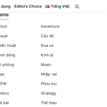
 dụng
Editor’s Choice
Tiếng Việt
ame
tion
Adventure
sual
Câu đố
iến thuật
Đua xe
nh động
Kinh dị
ô phỏng
Music
hạc
Nhập vai
SFW
Phưu lưu
nbox
Strategy
ẻ bài
Thể thao