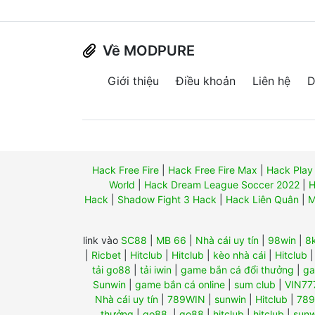
Về MODPURE
Giới thiệu
Điều khoản
Liên hệ
Hack Free Fire
|
Hack Free Fire Max
|
Hack Play
World
|
Hack Dream League Soccer 2022
|
H
Hack
|
Shadow Fight 3 Hack
|
Hack Liên Quân
|
M
link vào
SC88
|
MB 66
|
Nhà cái uy tín
|
98win
|
8
|
Ricbet
|
Hitclub
|
Hitclub
|
kèo nhà cái
|
Hitclub
tải go88
|
tải iwin
|
game bắn cá đổi thưởng
|
ga
Sunwin
|
game bắn cá online
|
sum club
|
VIN77
Nhà cái uy tín
|
789WIN
|
sunwin
|
Hitclub
|
78
thưởng
|
go88
|
go88
|
hitclub
|
hitclub
|
sunw