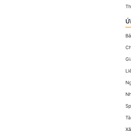
Th
Ứ
Bả
Ch
Gi
Li
Nh
Sp
Tà
Xã