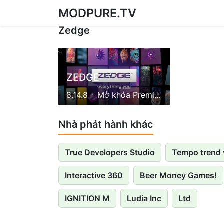
MODPURE.TV
Skip to content
Zedge
ZEDGE
8.14.8
Mở khóa Premium
Nhà phát hành khác
True Developers Studio
Tempo trend v
Interactive 360
Beer Money Games!
IGNITION M
Ludia Inc
Ltd