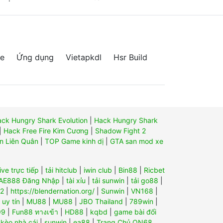
e
Ứng dụng
Vietapkdl
Hsr Build
ck Hungry Shark Evolution
|
Hack Hungry Shark
|
Hack Free Fire Kim Cương
|
Shadow Fight 2
n Liên Quân
|
TOP Game kinh dị
|
GTA san mod xe
ive trực tiếp
|
tải hitclub
|
iwin club
|
Bin88
|
Ricbet
AE888 Đăng Nhập
|
tài xỉu
|
tải sunwin
|
tải go88
|
52
|
https://blendernation.org/
|
Sunwin
|
VN168
|
 uy tín
|
MU88
|
MU88
|
JBO Thailand
|
789win
|
9
|
Fun88 ทางเข้า
|
HD88
|
kqbd
|
game bài đổi
|
kèo nhà cái
|
sunwin
|
ea88
|
Trang Chủ ON68