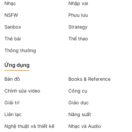
Nhạc
Nhập vai
NSFW
Phưu lưu
Sanbox
Strategy
Thẻ bài
Thể thao
Thông thường
Ứng dụng
Bản đồ
Books & Reference
Chỉnh sửa video
Công cụ
Giải trí
Giáo dục
Liên lạc
Năng suất
Nghệ thuật và thiết kế
Nhạc và Audio