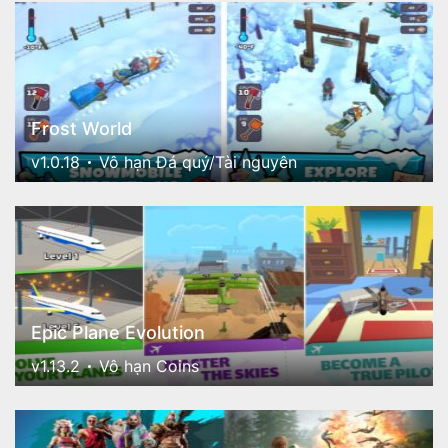
Frost World
v1.0.18
Vô hạn Đá quý/Tài nguyên
Epic Plane Evolution
v1.13.2
Vô hạn Coins