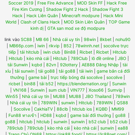
Soccer 2019
|
Free Fire Advance
|
MOD Skin FF
|
Hack Free
Fire Kim Cương
|
Shadow Fight 2 Hack
|
Shadow Fight 3
Hack
|
Hack Liên Quân
|
Minecraft modpure
|
Hack Mini
World
|
Clash of Clans Hack
|
MOD Skin Liên Quân
|
TOP Game
kinh dị
|
GTA san mod xe độ modpure
link vào
SC88
|
MB 66
|
Nhà cái uy tín
|
98win
|
8kbet
|
nohu90
|
MB66p.com
|
iwin
|
rikvip
|
B52
|
78winnh.net
|
socolive trực
tiếp
|
tải hitclub
|
iwin club
|
Bin88
|
Ricbet
|
Ricbet
|
Hitclub
|
Hitclub
|
kèo nhà cái
|
Hitclub
|
789Club
|
lô đề online
|
JBO
|
tải Sunwin
|
kqbd
|
82vn
|
92lottery
|
AE888 Đăng Nhập
|
tài
xỉu
|
tải sunwin
|
tải go88
|
tải go88
|
tải iwin
|
game bắn cá đổi
thưởng
|
game bài
|
trực tiếp bóng đá socolive
|
socolive
|
ricbet
|
bin88
|
tải b52
|
https://blendernation.org/
|
Sunwin
|
VN168
|
Sunwin
|
sum club
|
VIN777
|
Xoso66
|
Sumvip
|
Win55
|
Nhà cái uy tín
|
MU88
|
MU88
|
JBO Thailand
|
789win
|
Nhà cái uy tín
|
789WIN
|
sunwin
|
Hitclub
|
789WIN
|
QS88
|
Socolive
|
CakhiaTV
|
88clb
|
hitclub ios
|
KQBĐ
|
MM99
|
Fun88 ทางเข้า
|
HD88
|
kqbd
|
game bài đổi thưởng
|
go88
|
go88
|
hitclub
|
hitclub
|
sunwin
|
sunwin
|
b52 club
|
b52 club
|
789club
|
789club
|
kèo nhà cái
|
kèo nhà cái
|
sunwin
|
ea88
|
Trang Chủ ON68
|
https://nk88.food/
|
https://lc88net.com/
|