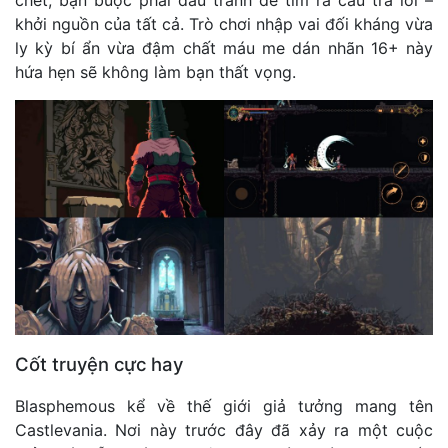
chết, bạn buộc phải đấu tranh để tìm ra câu trả lời –
khởi nguồn của tất cả. Trò chơi nhập vai đối kháng vừa
ly kỳ bí ẩn vừa đậm chất máu me dán nhãn 16+ này
hứa hẹn sẽ không làm bạn thất vọng.
Cốt truyện cực hay
Blasphemous kể về thế giới giả tưởng mang tên
Castlevania. Nơi này trước đây đã xảy ra một cuộc