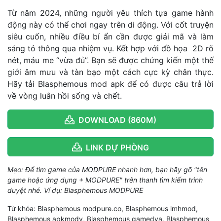
Từ năm 2024, những người yêu thích tựa game hành
động này có thể chơi ngay trên di động. Với cốt truyện
siêu cuốn, nhiều điều bí ẩn cần được giải mã và làm
sáng tỏ thông qua nhiệm vụ. Kết hợp với đồ họa 2D rõ
nét, máu me “vừa đủ”. Bạn sẽ được chứng kiến một thế
giới âm mưu và tàn bạo một cách cực kỳ chân thực.
Hãy tải Blasphemous mod apk để có được câu trả lời
về vòng luân hồi sống và chết.
DOWNLOAD (860M)
LINK DỰ PHÒNG
Mẹo: Để tìm game của MODPURE nhanh hơn, bạn hãy gõ "tên
game hoặc ứng dụng + MODPURE" trên thanh tìm kiếm trình
duyệt nhé. Ví dụ: Blasphemous MODPURE
Từ khóa: Blasphemous modpure.co, Blasphemous lmhmod,
Blasphemous apkmody, Blasphemous gamedva, Blasphemous