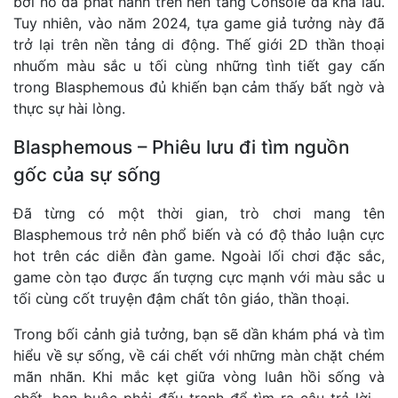
bởi nó đã phát hành trên nền tảng Console đã khá lâu.
Tuy nhiên, vào năm 2024, tựa game giả tưởng này đã
trở lại trên nền tảng di động. Thế giới 2D thần thoại
nhuốm màu sắc u tối cùng những tình tiết gay cấn
trong Blasphemous đủ khiến bạn cảm thấy bất ngờ và
thực sự hài lòng.
Blasphemous – Phiêu lưu đi tìm nguồn
gốc của sự sống
Đã từng có một thời gian, trò chơi mang tên
Blasphemous trở nên phổ biến và có độ thảo luận cực
hot trên các diễn đàn game. Ngoài lối chơi đặc sắc,
game còn tạo được ấn tượng cực mạnh với màu sắc u
tối cùng cốt truyện đậm chất tôn giáo, thần thoại.
Trong bối cảnh giả tưởng, bạn sẽ dần khám phá và tìm
hiểu về sự sống, về cái chết với những màn chặt chém
mãn nhãn. Khi mắc kẹt giữa vòng luân hồi sống và