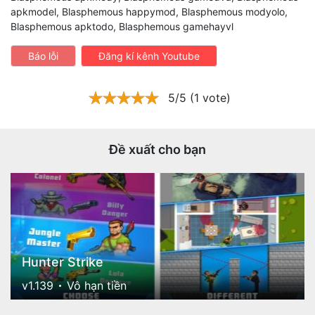
apkmodel, Blasphemous happymod, Blasphemous modyolo,
Blasphemous apktodo, Blasphemous gamehayvl
Báo lỗi
Đăng kí kênh Youtube
5/5 (1 vote)
Đề xuất cho bạn
Hunter Strike
v1.139
Vô hạn tiền