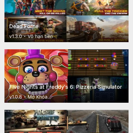
Dead Force
v1.3.0
Vô hạn tiền
Five Nights at Freddy's 6: Pizzeria Simulator
v1.0.8
Mở Khóa