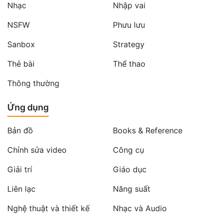
Nhạc
Nhập vai
NSFW
Phưu lưu
Sanbox
Strategy
Thẻ bài
Thể thao
Thông thường
Ứng dụng
Bản đồ
Books & Reference
Chỉnh sửa video
Công cụ
Giải trí
Giáo dục
Liên lạc
Năng suất
Nghệ thuật và thiết kế
Nhạc và Audio