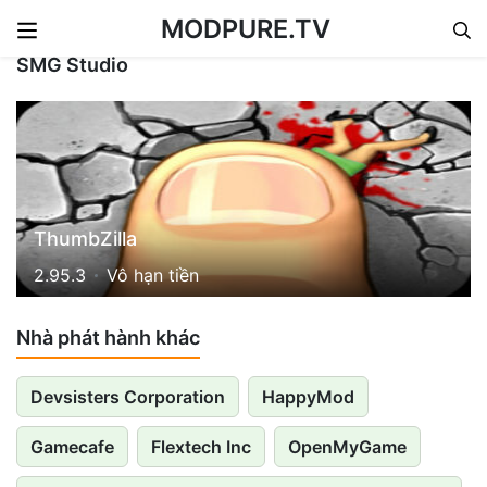
MODPURE.TV
Skip to content
SMG Studio
ThumbZilla
2.95.3
Vô hạn tiền
Nhà phát hành khác
Devsisters Corporation
HappyMod
Gamecafe
Flextech Inc
OpenMyGame