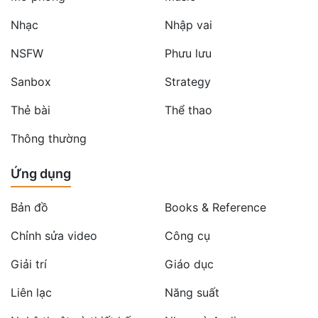
Nhạc
Nhập vai
NSFW
Phưu lưu
Sanbox
Strategy
Thẻ bài
Thể thao
Thông thường
Ứng dụng
Bản đồ
Books & Reference
Chỉnh sửa video
Công cụ
Giải trí
Giáo dục
Liên lạc
Năng suất