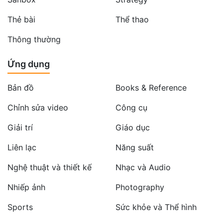
Thẻ bài
Thể thao
Thông thường
Ứng dụng
Bản đồ
Books & Reference
Chỉnh sửa video
Công cụ
Giải trí
Giáo dục
Liên lạc
Năng suất
Nghệ thuật và thiết kế
Nhạc và Audio
Nhiếp ảnh
Photography
Sports
Sức khỏe và Thể hình