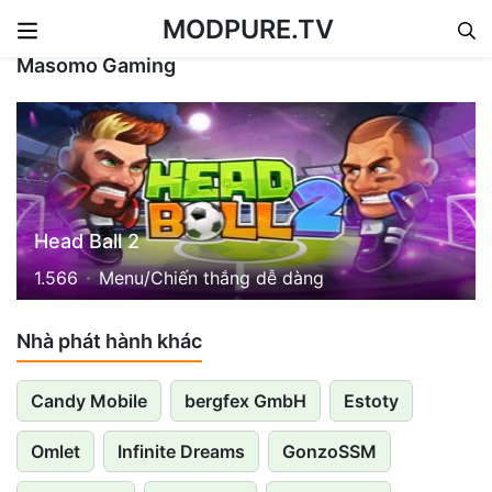
MODPURE.TV
Skip to content
Masomo Gaming
Head Ball 2
1.566
Menu/Chiến thắng dễ dàng
Nhà phát hành khác
Candy Mobile
bergfex GmbH
Estoty
Omlet
Infinite Dreams
GonzoSSM