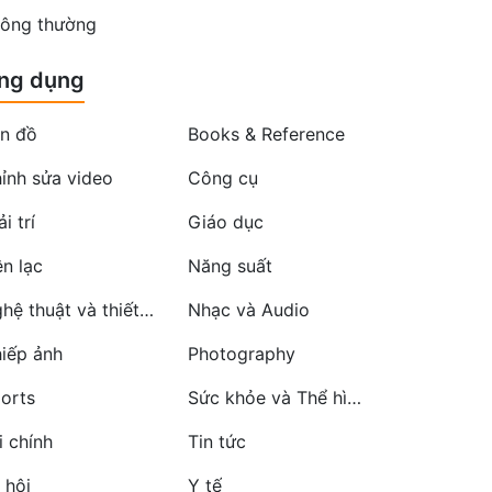
ông thường
ng dụng
n đồ
Books & Reference
ỉnh sửa video
Công cụ
ải trí
Giáo dục
ên lạc
Năng suất
Nghệ thuật và thiết kế
Nhạc và Audio
iếp ảnh
Photography
orts
Sức khỏe và Thể hình
i chính
Tin tức
 hội
Y tế