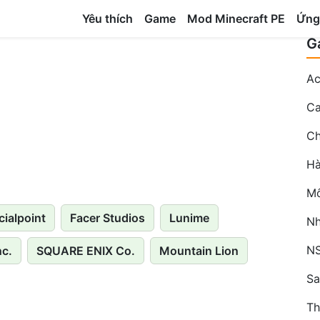
Yêu thích
Game
Mod Minecraft PE
Ứng
G
Ac
Ca
Ch
Hà
M
cialpoint
Facer Studios
Lunime
N
N
nc.
SQUARE ENIX Co.
Mountain Lion
Sa
Th