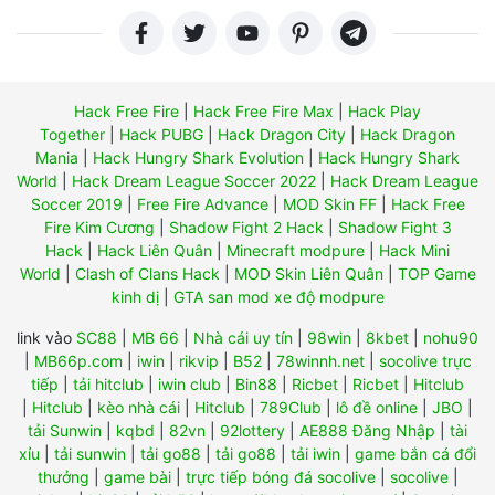
Hack Free Fire
|
Hack Free Fire Max
|
Hack Play
Together
|
Hack PUBG
|
Hack Dragon City
|
Hack Dragon
Mania
|
Hack Hungry Shark Evolution
|
Hack Hungry Shark
World
|
Hack Dream League Soccer 2022
|
Hack Dream League
Soccer 2019
|
Free Fire Advance
|
MOD Skin FF
|
Hack Free
Fire Kim Cương
|
Shadow Fight 2 Hack
|
Shadow Fight 3
Hack
|
Hack Liên Quân
|
Minecraft modpure
|
Hack Mini
World
|
Clash of Clans Hack
|
MOD Skin Liên Quân
|
TOP Game
kinh dị
|
GTA san mod xe độ modpure
link vào
SC88
|
MB 66
|
Nhà cái uy tín
|
98win
|
8kbet
|
nohu90
|
MB66p.com
|
iwin
|
rikvip
|
B52
|
78winnh.net
|
socolive trực
tiếp
|
tải hitclub
|
iwin club
|
Bin88
|
Ricbet
|
Ricbet
|
Hitclub
|
Hitclub
|
kèo nhà cái
|
Hitclub
|
789Club
|
lô đề online
|
JBO
|
tải Sunwin
|
kqbd
|
82vn
|
92lottery
|
AE888 Đăng Nhập
|
tài
xỉu
|
tải sunwin
|
tải go88
|
tải go88
|
tải iwin
|
game bắn cá đổi
thưởng
|
game bài
|
trực tiếp bóng đá socolive
|
socolive
|