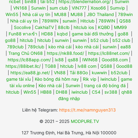
ricbet
|
bin88
|
tải b52
|
https://blendernation.org/
|
Sunwin
|
VN168
|
Sunwin
|
sum club
|
VIN777
|
Xoso66
|
Sumvip
|
Win55
|
Nhà cái uy tín
|
MU88
|
MU88
|
JBO Thailand
|
789win
|
Nhà cái uy tín
|
789WIN
|
sunwin
|
Hitclub
|
789WIN
|
QS88
|
Socolive
|
CakhiaTV
|
88clb
|
hitclub ios
|
KQBĐ
|
MM99
|
Fun88 ทางเข้า
|
HD88
|
kqbd
|
game bài đổi thưởng
|
go88
|
go88
|
hitclub
|
hitclub
|
sunwin
|
sunwin
|
b52 club
|
b52 club
|
789club
|
789club
|
kèo nhà cái
|
kèo nhà cái
|
sunwin
|
ea88
|
Trang Chủ ON68
|
https://nk88.food/
|
https://lc88net.com/
|
https://lc88app.com/
|
lx88
|
qs88
|
IWIN68
|
Good88.com
|
https://88ibet.llc/
|
TG88
|
hitclub
|
lv88 com
|
QS88
|
Good88
|
https://ea88.jp.net/
|
VN88
|
Tải 88Go
|
kuwwin
|
b52club
|
game tài xỉu
|
Kèo bóng đá hôm nay
|
Rik vip
|
iwinclub
|
game
tài xỉu online
|
Kèo nhà cái
|
Sunwin
|
trang cá độ bóng đá
|
hitclub
|
Win55
|
HB88
|
DH88
|
iwinclub
|
C54
|
sv388
|
qh88
đăng nhập
Liên hệ Telegram:
https://t.me/namnguyen313
© 2021 – 2025
MODPURE.TV
127 Trương Định, Hai Bà Trưng, Hà Nội 100000