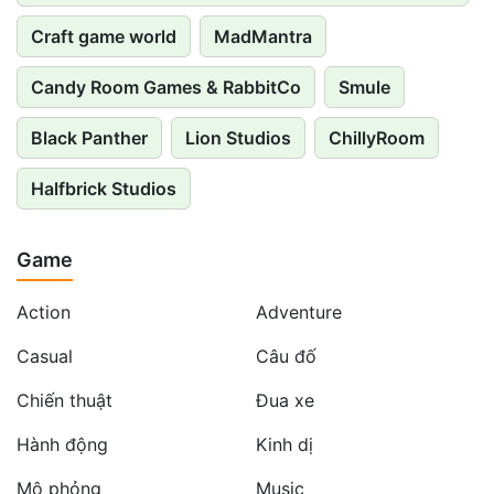
Craft game world
MadMantra
Candy Room Games & RabbitCo
Smule
Black Panther
Lion Studios
ChillyRoom
Halfbrick Studios
Game
Action
Adventure
Casual
Câu đố
Chiến thuật
Đua xe
Hành động
Kinh dị
Mô phỏng
Music