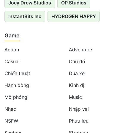
Joey Drew Studios
OP.Studios
InstantBits Inc
HYDROGEN HAPPY
Game
Action
Adventure
Casual
Câu đố
Chiến thuật
Đua xe
Hành động
Kinh dị
Mô phỏng
Music
Nhạc
Nhập vai
NSFW
Phưu lưu
Sanbox
Strategy